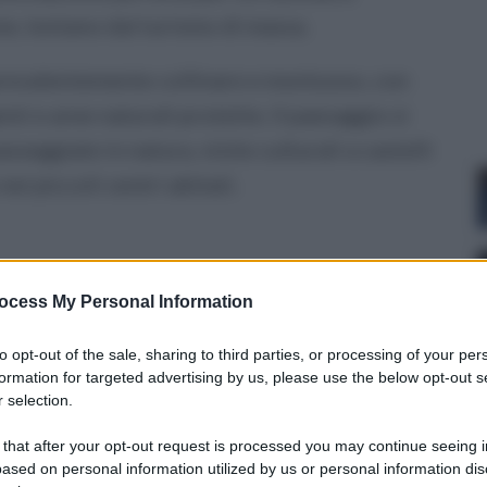
e, lontano dal turismo di massa.
o prevalentemente collinare e montuoso, con
nti e aree naturali protette. Il paesaggio si
sseggiate in natura, visite culturali a castelli
nei piccoli centri abitati.
rpinia è la ricchezza del suo patrimonio urbano
ocess My Personal Information
 questo territorio, custodi di storia, arte e
empio, sorge su un’altura panoramica e
to opt-out of the sale, sharing to third parties, or processing of your per
formation for targeted advertising by us, please use the below opt-out s
 con edifici in pietra, vicoli silenziosi e la
 selection.
l XII secolo.
 that after your opt-out request is processed you may continue seeing i
ased on personal information utilized by us or personal information dis
co, definito da molti come il “balcone