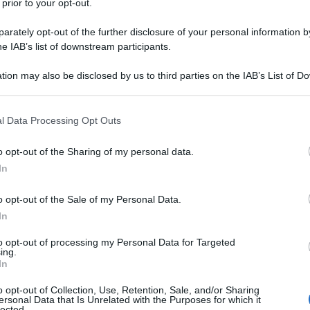
 prior to your opt-out.
a sulle valli circostanti. Il borgo è dominato
rately opt-out of the further disclosure of your personal information by
 longobardo. Rocca San Felice, invece, è
he IAB’s list of downstream participants.
tarica che suscitava timore già in epoca
tion may also be disclosed by us to third parties on the IAB’s List of 
ità naturalistica di grande impatto.
 that may further disclose it to other third parties.
 that this website/app uses one or more Google services and may gath
l Data Processing Opt Outs
including but not limited to your visit or usage behaviour. You may click 
va in Irpinia un'ampia offerta di itinerari
 to Google and its third-party tags to use your data for below specifi
o opt-out of the Sharing of my personal data.
ogle consent section.
 Monti Picentini è uno dei principali poli
In
eri che si snodano tra faggete, sorgenti e
o opt-out of the Sale of my Personal Data.
ibili a tutti i livelli di esperienza, dai
In
elle passeggiate.
to opt-out of processing my Personal Data for Targeted
ing.
In
ntata dalla Valle del Calore, attraversata
ticare trekking lungo percorsi segnalati,
o opt-out of Collection, Use, Retention, Sale, and/or Sharing
ersonal Data that Is Unrelated with the Purposes for which it
lected.