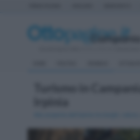
PRIMA PAGINA
AVELLINO
BENEVENTO
Giovedì 6 Agosto 2026
| Direttore Editoriale:
Antonio Sass
HOME
POLITICA
CRONACA
ATTUALIT
Turismo in Campania:
Irpinia
Alla scoperta dell’Irpinia tra borghi, natura