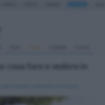
CASERTA
NAPOLI
SALERNO
CAMPANIA
ITALIA
o
À
SPORT
CUCINA
ECONOMIA
CULTURA
 cosa fare e vedere in
, sapori autentici e spiritualità senza tempo