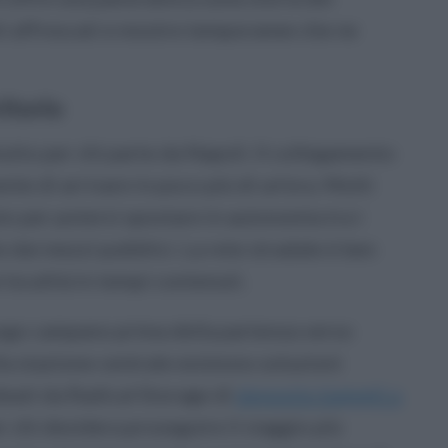
i affrescati e mostre temporanee che ne
itorio
utto per chi parte da Napoli. Il collegamento
nte di arrivare in poco più di un’ora. Molti
to per potersi spostare in autonomia tra i
e dai mezzi pubblici. La rete stradale è ben
località in tempi contenuti.
ogo campano prima della partenza verso
ella stazione centrale esistono soluzioni
 ideati da Radical Storage di
deposito bagagli a
 chi desidera proseguire il viaggio più