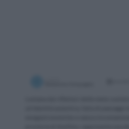
a cura di
mercoledì
Redazione Ottopagine
Lontana dai riflettori delle mete costier
un’identità autentica, fatta di paesaggi m
enogastronomiche e natura incontaminata
provincia di Avellino, rappresenta una d