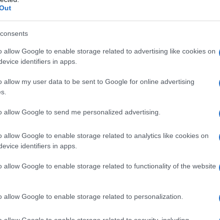
auna locale. Tra le mete naturalistiche più
Out
 oltre 1000 metri di altitudine e circondato da
 trasforma in una piccola stazione sciistica,
consents
gite in famiglia e attività all’aria aperta.
o allow Google to enable storage related to advertising like cookies on
evice identifiers in apps.
odotti tipici
o allow my user data to be sent to Google for online advertising
lla sua cucina. I prodotti tipici sono legati alla
s.
che valorizza le materie prime locali. Tra le
to allow Google to send me personalized advertising.
ggi come il caciocavallo irpino, i salumi
o allow Google to enable storage related to analytics like cookies on
 l’olio extravergine d’oliva di Ravece, dal
evice identifiers in apps.
o allow Google to enable storage related to functionality of the website
: il Fiano di Avellino DOCG, il Greco di Tufo
lebri a livello nazionale e internazionale.
o allow Google to enable storage related to personalization.
tatori, offrendo degustazioni guidate e tour
o allow Google to enable storage related to security, including