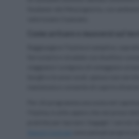
feudatari del Mezzogiorno, con ambient
valorizzano il passato.
Come arrivare e muoversi sul terr
Raggiungere l’Irpinia è semplice, sopratt
ferroviario e stradale con Avellino conse
viaggiatori scelgono di noleggiare un’au
borghi e le aree rurali, spesso non servit
mantenuta e consente di coprire diverse 
Per chi programma una sosta nel capolu
l’Irpinia, è utile sapere che nei pressi d
pratiche per lasciare i bagagli. I servizi
Napoli Centrale
sono pensati proprio per