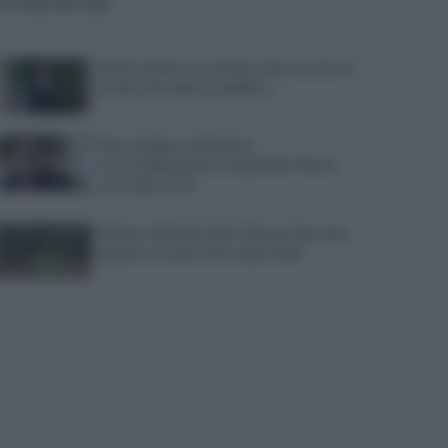
ULTIME NOTIZIE
Sanità al bivio tra violenza, burocrazia e il
rischio del collasso pubblico...
Nuova legge sui detenuti
tossicodipendenti, Ciambriello:"Resta
solo sulla carta"
Allarme dei frantoiani: "Senza interventi
urgenti a rischio ritiro delle olive"