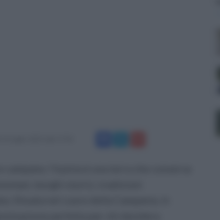
 16 luglio 2025 alle 17:01
e campane, l’Irpinia è una terra che conserva
ontani, borghi storici, tradizioni
. Situata nel cuore della Campania, in
estinazione perfetta per chi desidera