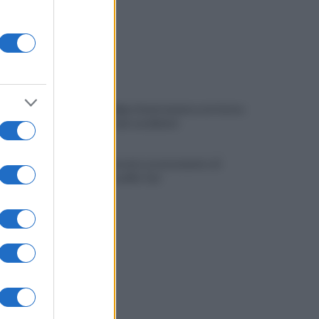
Viola l'obbligo di permanenza notturna:
arrestato dai carabinieri
Cesa: approvato assestamento di
bilancio e tariffe Tari