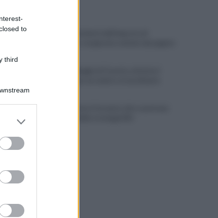
ULTIME NOTIZIE
nterest-
closed to
Scacco ai furbetti dell'imposta di
soggiorno: recuperate somme mai pagate
 third
Alba alla Reggia di Caserta, visitatori
triplicati per un evento straordinario
Downstream
Infrastrutture, Ferrante: alto casertano
er and store
al centro della strategia Mit
to grant or
ed purposes