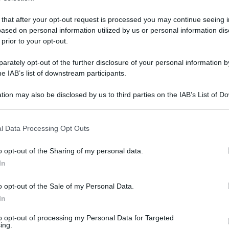
 that after your opt-out request is processed you may continue seeing i
ased on personal information utilized by us or personal information dis
 prior to your opt-out.
rately opt-out of the further disclosure of your personal information by
he IAB’s list of downstream participants.
tion may also be disclosed by us to third parties on the IAB’s List of 
 that may further disclose it to other third parties.
 that this website/app uses one or more Google services and may gath
l Data Processing Opt Outs
including but not limited to your visit or usage behaviour. You may click 
 to Google and its third-party tags to use your data for below specifi
gennaio 2020 alle 12:18
o opt-out of the Sharing of my personal data.
ogle consent section.
In
o opt-out of the Sale of my Personal Data.
va cucina organizzata, realizzata in un bene
In
pe in provincia di Caserta è una vicenda
to opt-out of processing my Personal Data for Targeted
ga sia a livello campano che nazionale".
ing.