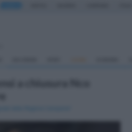
CASERTA
NAPOLI
SALERNO
CAMPANIA
ITALIA
so
À
DAI COMUNI
SPORT
CUCINA
ECONOMIA
C
ensi a chiusura Nco
re
gnale della Regione Campania"