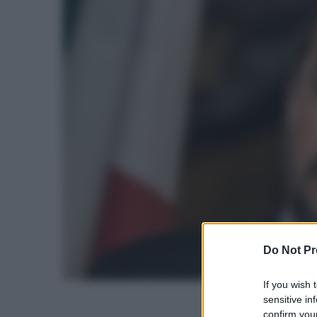
Do Not Pr
If you wish 
sensitive in
confirm your