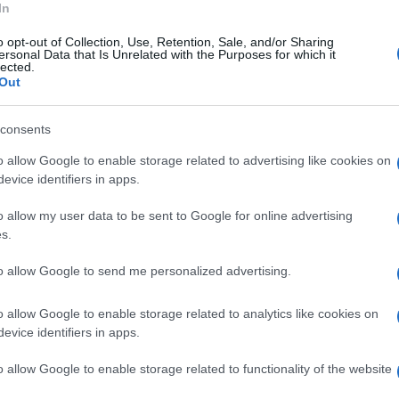
In
ega Matteo Salvini ai microfoni di Radio
o opt-out of Collection, Use, Retention, Sale, and/or Sharing
ersonal Data that Is Unrelated with the Purposes for which it
izzare con me e con il mondo, ma se
lected.
Out
po alle attività sequestrate alla camorra e
ale. La Regione Campania dovrebbe essere in
consents
ada. E' una vicenda pazzesca, la chiusura di Nco
o allow Google to enable storage related to advertising like cookies on
eader della Lega.
evice identifiers in apps.
o allow my user data to be sent to Google for online advertising
s.
to allow Google to send me personalized advertising.
o allow Google to enable storage related to analytics like cookies on
evice identifiers in apps.
o allow Google to enable storage related to functionality of the website