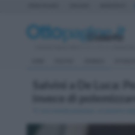
PRIMA PAGINA
AVELLINO
BENEVENTO
Domenica 9 Agosto 2026
| Direttore Editoriale:
Antonio Sas
HOME
POLITICA
CRONACA
ATTUALIT
Salvini a De Luca: P
invece di polemizza
"E' una vicenda pazzesca, un pessimo se