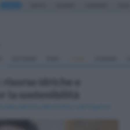
CASERTA
NAPOLI
SALERNO
CAMPANIA
ITALIA
o
À
DAI COMUNI
SPORT
CUCINA
ECONOMIA
C
 risorse idriche e
 la sostenibilità
a della settimana della bonifica e dell’irrigazione