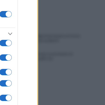
Viola l'obbligo di permanenza notturna:
arrestato dai carabinieri
Cesa: approvato assestamento di
bilancio e tariffe Tari