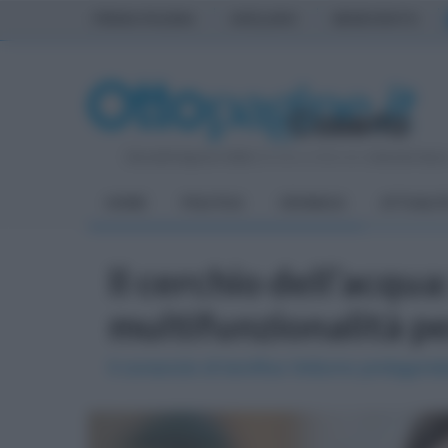
PRIMA PAGINA
AVELLINO
BENEVENTO
Giovedì 6 Agosto 2026
| Direttore Editoriale:
Antonio Sass
HOME
POLITICA
CRONACA
ATTUALIT
Il cerchio dell’acqua:
multifunzionalità per
Il consorzio di bonifica Volturno protagonist