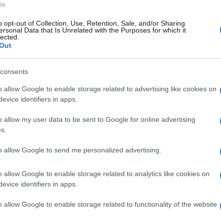
In
“Il cerchio dell’acqua. Risorse idriche e
o opt-out of Collection, Use, Retention, Sale, and/or Sharing
ersonal Data that Is Unrelated with the Purposes for which it
lected.
Out
iniziative di riflessione, momenti di
consents
 per accompagnare alla conoscenza ed alla
o allow Google to enable storage related to advertising like cookies on
evice identifiers in apps.
o allow my user data to be sent to Google for online advertising
dal Commissario
Francesco Todisco
e vedrà la
s.
s Caserta, dell’Asd Volturnia Kayak Capua
to allow Google to send me personalized advertising.
 Kayak, della federazione provinciale
 Italiana Agricoltori Caserta, della Copagri.
o allow Google to enable storage related to analytics like cookies on
evice identifiers in apps.
sivo Statale ‘G.Pascoli’, dell’I.C. ‘Leonardo
o allow Google to enable storage related to functionality of the website