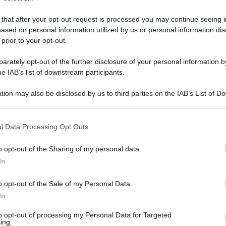
 that after your opt-out request is processed you may continue seeing i
ased on personal information utilized by us or personal information dis
 prior to your opt-out.
rately opt-out of the further disclosure of your personal information by
he IAB’s list of downstream participants.
tion may also be disclosed by us to third parties on the IAB’s List of 
 that may further disclose it to other third parties.
 that this website/app uses one or more Google services and may gath
l Data Processing Opt Outs
including but not limited to your visit or usage behaviour. You may click 
 to Google and its third-party tags to use your data for below specifi
5 maggio 2025 alle 11:32
o opt-out of the Sharing of my personal data.
ogle consent section.
In
ommissario Francesco Todisco...
o opt-out of the Sale of my Personal Data.
no protagonista della settimana della bonifica
In
 16 maggio alle ore 10 e 30, presso la sede in
to opt-out of processing my Personal Data for Targeted
mpa per presentare le iniziative della
ing.