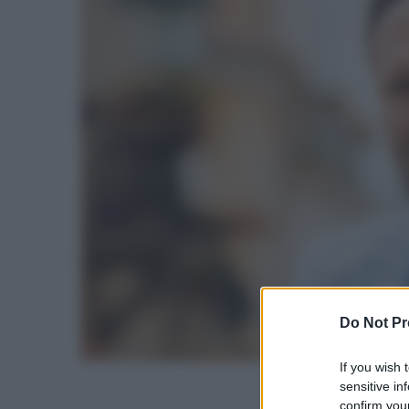
Do Not Pr
If you wish 
sensitive in
confirm your