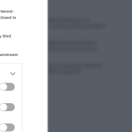
ULTIME NOTIZIE
nterest-
closed to
Scacco ai furbetti dell'imposta di
soggiorno: recuperate somme mai pagate
 third
Alba alla Reggia di Caserta, visitatori
triplicati per un evento straordinario
Downstream
Infrastrutture, Ferrante: alto casertano
er and store
al centro della strategia Mit
to grant or
ed purposes