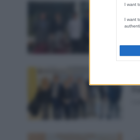
I want t
gio
Gl
I want t
co
authenti
Anco
cas
ven
Al
fr
Conf
mar