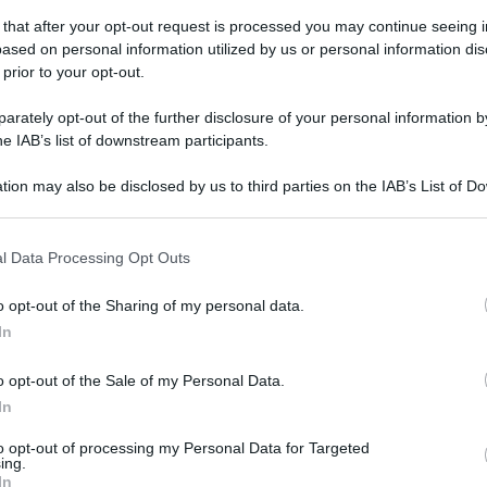
 that after your opt-out request is processed you may continue seeing i
ased on personal information utilized by us or personal information dis
 prior to your opt-out.
tedì 16 maggio 2023
ddaloni Viva prima lista in città,
rately opt-out of the further disclosure of your personal information by
ntangelo: "Vittoria di squadra"
he IAB’s list of downstream participants.
mo stati determinanti per dare una maggioranza ampissima
tion may also be disclosed by us to third parties on the IAB’s List of 
indaco De Filippo
 that may further disclose it to other third parties.
 that this website/app uses one or more Google services and may gath
l Data Processing Opt Outs
including but not limited to your visit or usage behaviour. You may click 
 to Google and its third-party tags to use your data for below specifi
o opt-out of the Sharing of my personal data.
erdì 12 maggio 2023
ogle consent section.
llaggio dei Ragazzi: concerto in
In
moria di don Salvatore d'Angelo
o opt-out of the Sale of my Personal Data.
In
bizione della Us Naval forces Europe and Africa band
to opt-out of processing my Personal Data for Targeted
ing.
In