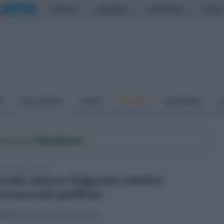
CASERTA
NAPOLI
SALERNO
CAMPANIA
ITALIA
o
À
DAI COMUNI
SPORT
CUCINA
ECONOMIA
C
omune di
Maddaloni
vedì 29 giugno 2023
rnaio muore folgorato mentre
vorava nel panificio
dente sul lavoro nel casertano