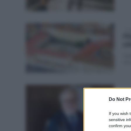
lun
Ma
ed
Obie
l'in
lun
Vi
Do Not Pr
Lu
If you wish 
La 
sensitive in
confirm your