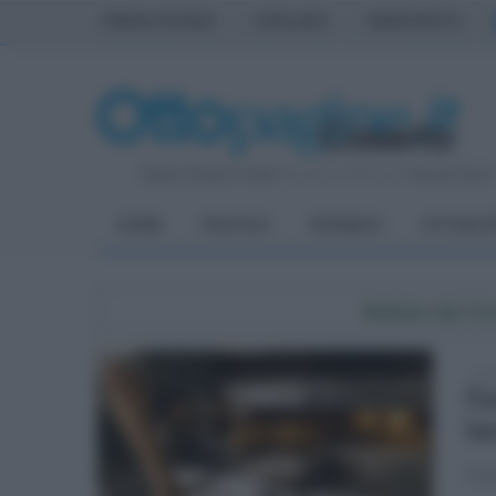
PRIMA PAGINA
AVELLINO
BENEVENTO
Sabato 8 Agosto 2026
| Direttore Editoriale:
Antonio Sass
HOME
POLITICA
CRONACA
ATTUALIT
Notizie dal C
gio
Fo
la
Inci