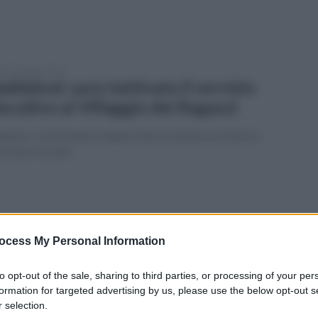
edì 26 giugno 2023
ddaloni: sarà riattivato il servizio
ucativo al Villaggio dei Ragazzi
ttivo: contrastate la dispersione scolastica e favorire
clusione sociale
edì 12 giugno 2023
llaggio dei ragazzi a Maddaloni: De
ocess My Personal Information
ca nomina il nuovo commissario
to opt-out of the sale, sharing to third parties, or processing of your per
scelta è caduta sull'avvocato Antonio Caradonna
formation for targeted advertising by us, please use the below opt-out s
 selection.