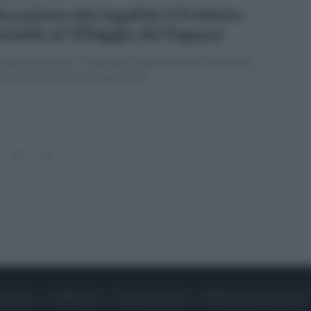
ucazione alla legalità: il Prefetto
staldo al Villaggio dei Ragazzi
onito ai giovani: "Utilizzate il confronto per trovare le
zioni più efficaci alle questioni"
14
15
»
ONTATTI
PUBBLICITÀ
LAVORA CON NOI
PRIVACY / COOKIE POLICY