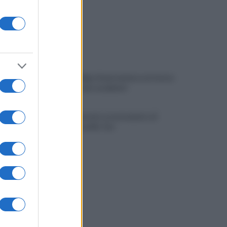
Viola l'obbligo di permanenza notturna:
arrestato dai carabinieri
Cesa: approvato assestamento di
bilancio e tariffe Tari