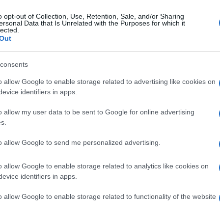
o opt-out of Collection, Use, Retention, Sale, and/or Sharing
ersonal Data that Is Unrelated with the Purposes for which it
coledì 26 aprile 2023
lected.
sa di comunità, Santangelo: un passo
Out
cisivo, via libera al progetto
consents
ono le procedure per la gara d’appalto
o allow Google to enable storage related to advertising like cookies on
evice identifiers in apps.
o allow my user data to be sent to Google for online advertising
s.
coledì 5 aprile 2023
eparazione della Pasqua: i padri
to allow Google to send me personalized advertising.
rmelitani Scalzi al Villaggio dei
gazzi
o allow Google to enable storage related to analytics like cookies on
evice identifiers in apps.
e da tradizione voluta da don Salvatore d’Angelo
o allow Google to enable storage related to functionality of the website