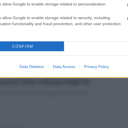
o allow Google to enable storage related to personalization.
vedì 23 marzo 2023
i studenti dell’Alberghiero vincono il
o allow Google to enable storage related to security, including
ncorso nazionale sull'olio
cation functionality and fraud prevention, and other user protection.
ra un traguardo importante per il Villaggio dei Ragazzi nel
ertano
CONFIRM
Data Deletion
Data Access
Privacy Policy
erdì 17 marzo 2023
 Villaggio dei Ragazzi incontro italo-
ancese sullo sviluppo degli Its
ronto con l'assessore regionale Lucia Fortini
tedì 7 marzo 2023