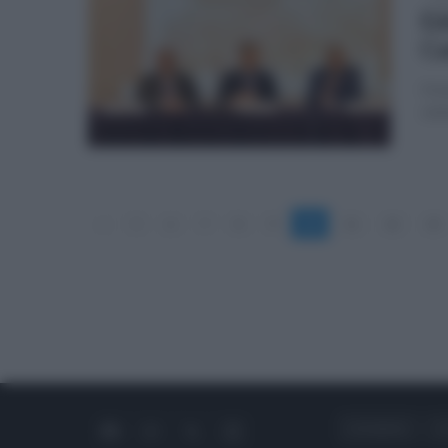
Ed
Ca
Il m
solu
«
5
6
7
8
9
10
11
12
13
CHI SIAMO
C