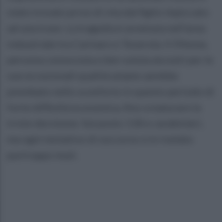
stato trovato privo di vita dal figlio impiccato
ad una trave. La tragedia è avvenuta nell'area
industriale tra Carinaro e Teverola. Il 59enne,
persona conosciuta e ben voluta da tutti per le
sue eccezionali qualità umane sarebbe
piombato nello sconforto in questo periodo di
forte diffioltà economica, fino a maturare la
triste decisione. Sul posto 118 e carabinieri,
ma ogni tentativo di soccorso si è rivelato
purtroppo inuti.