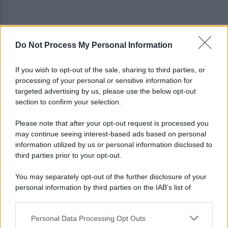
Do Not Process My Personal Information
Viola l'obbligo di permanenza notturna:
arrestato dai carabinieri
If you wish to opt-out of the sale, sharing to third parties, or
processing of your personal or sensitive information for
Cesa: approvato assestamento di bilancio e
targeted advertising by us, please use the below opt-out
tariffe Tari
section to confirm your selection.
Please note that after your opt-out request is processed you
may continue seeing interest-based ads based on personal
information utilized by us or personal information disclosed to
third parties prior to your opt-out.
You may separately opt-out of the further disclosure of your
personal information by third parties on the IAB’s list of
downstream participants.
Personal Data Processing Opt Outs
This information may also be disclosed by us to third parties