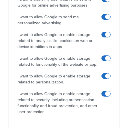
Google for online advertising purposes.
I want to allow Google to send me
personalized advertising.
I want to allow Google to enable storage
related to analytics like cookies on web or
device identifiers in apps.
I want to allow Google to enable storage
related to functionality of the website or app.
I want to allow Google to enable storage
CHI SIAMO
CONTATTI
PUBBLICITÀ
LAVORA CON NOI
related to personalization.
PRIVACY / COOKIE POLICY
PREFERENZE PRIVACY
I want to allow Google to enable storage
OTTO CHANNEL
related to security, including authentication
functionality and fraud prevention, and other
user protection.
Registrazione del Tribunale di Avellino n. 331 del 23/11/1995
Iscritto al Registro degli Operatori di Comunicazione n. 37512