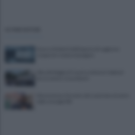
ULTIME NOTIZIE
Scacco ai furbetti dell'imposta di soggiorno:
recuperate somme mai pagate
Alba alla Reggia di Caserta, visitatori triplicati
per un evento straordinario
Infrastrutture, Ferrante: alto casertano al centro
della strategia Mit