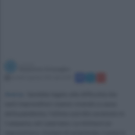
a cura di
Redazione Ottopagine
martedì 5 gennaio 2021 alle 01:08
Aversa
.
Sarebbe legato alle difficoltà che
tanti imprenditori stanno vivendo a causa
della pandemia, l'ultimo suicidio avvenuto in
Campania, nel casertano. La vittima è un
imprentitore, titolare di un'azienda. L'uomo è