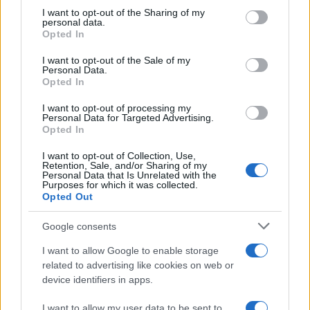
on the IAB’s List of Downstream Participants that may further
I want to opt-out of the Sharing of my
disclose it to other third parties.
personal data.
Opted In
Please note that this website/app uses one or more Google
services and may gather and store information including but
I want to opt-out of the Sale of my
Personal Data.
not limited to your visit or usage behaviour. You may click to
Opted In
grant or deny consent to Google and its third-party tags to
use your data for below specified purposes in below Google
I want to opt-out of processing my
consent section.
Personal Data for Targeted Advertising.
Opted In
I want to opt-out of Collection, Use,
Retention, Sale, and/or Sharing of my
Personal Data that Is Unrelated with the
Purposes for which it was collected.
Opted Out
Google consents
I want to allow Google to enable storage
related to advertising like cookies on web or
device identifiers in apps.
I want to allow my user data to be sent to