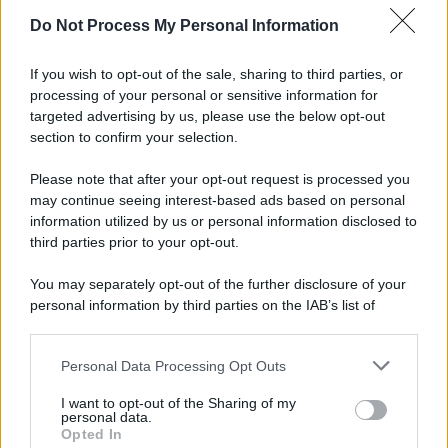
Do Not Process My Personal Information
Viola l'obbligo di permanenza notturna:
arrestato dai carabinieri
If you wish to opt-out of the sale, sharing to third parties, or
processing of your personal or sensitive information for
Cesa: approvato assestamento di bilancio e
targeted advertising by us, please use the below opt-out
tariffe Tari
section to confirm your selection.
Please note that after your opt-out request is processed you
may continue seeing interest-based ads based on personal
information utilized by us or personal information disclosed to
third parties prior to your opt-out.
You may separately opt-out of the further disclosure of your
personal information by third parties on the IAB’s list of
downstream participants.
Personal Data Processing Opt Outs
This information may also be disclosed by us to third parties
on the IAB’s List of Downstream Participants that may further
I want to opt-out of the Sharing of my
disclose it to other third parties.
personal data.
Opted In
Please note that this website/app uses one or more Google