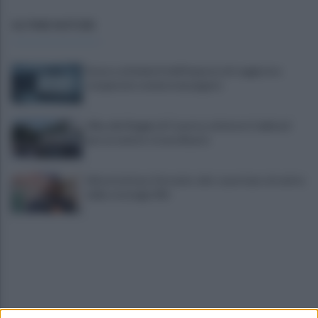
ULTIME NOTIZIE
Scacco ai furbetti dell'imposta di soggiorno:
recuperate somme mai pagate
Alba alla Reggia di Caserta, visitatori triplicati
per un evento straordinario
Infrastrutture, Ferrante: alto casertano al centro
della strategia Mit