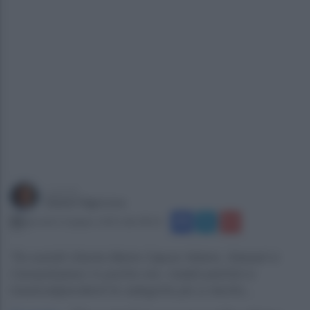
a cura di
Gianni Vigoroso
giovedì 12 giugno 2025 alle 08:22
Tre suicidi (Santa Maria Capua Vetere, Sassari e
Campobasso) in poche ore, malati psichici e
tossicodipendenti le categorie più a rischio...