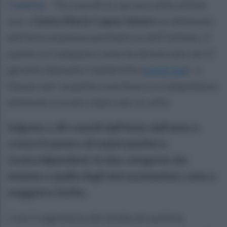
Caserta
.
"Tre suicidi in carcere nelle ultime
ore: a
Santa Maria Capua Vetere
un detenuto
dell’articolazione psichiatrica dell’istituto, il
quinto in Campania come ha denunciato ieri il
garante Samuele Ciambriello (
Leggi qui
), a
Sassari per sospetta overdose e a Campobasso
detenuto trovato impiccato in cella.
Salgono a 38 i suicidi dall’inizio dell’anno e
cresce il numero di malati psichici e
tossicodipendenti, le due categorie che
insieme a quella degli extracomunitari, sono a
maggiore rischio.
Così il segretario del sindacato polizia