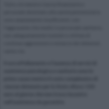
Tutto ciò mentre risorse finanziarie e
personale destinato alla sanità penitenziaria
sono ampiamente insufficienti, con
l’aggravante che medici e personale sanitario,
non adeguatamente tutelati e vittime di
continue aggressioni e minacce dei detenuti,
vanno via.
Il sovraffollamento e l’assenza di servizi di
assistenza psicologica e sanitaria sono le
prime cause mentre il costo complessivo di
ciascun detenuto per lo Stato sfiora i 150
euro al giorno che non trova riscontro
nell’assistenza da garantire.