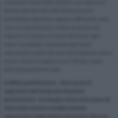
container che produrrebbero uno spreco di
denaro perché oltre 80 milioni di euro
potrebbero garantire appena 380 posti-cella
che corrisponde più o meno al numero di
ingressi in carcere di nuovi detenuti ogni
mese. I problemi resteranno gli stessi
soprattutto quelli del sovraffollamento che in
alcuni istituti è superiore al 130 per cento
della disponibilità reale.
L’edilizia penitenziaria - dice ancora il
segretario del sindacato di polizia
penitenziaria - ha bisogno di un serio piano di
interventi a breve e medio termine
soprattutto negli istituti che hanno oltre un