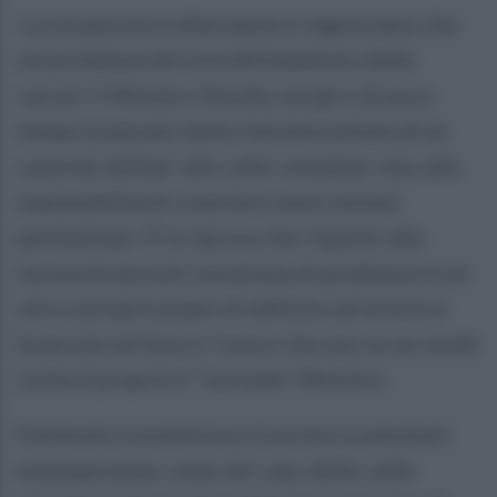
La situazione è allarmante e registriamo che
sul problema del sovraffollamento delle
carceri il Ministro Nordio nel giro di poco
tempo è passato dalla ristrutturazione di ex
caserme militari alle celle container sino alla
impossibilità di costruire nuovi istituti
penitenziari. È la riprova che rispetto alla
necessità da tutti sostenuta di predisporre un
vero e proprio piano di edilizia carceraria si
brancola nel buio e l’unico che non se ne rende
conto è proprio il “surreale” Ministro.
Piuttosto si preferisce ricorrere a soluzioni
estemporanee come nel caso delle celle-