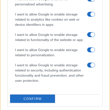
personalized advertising.
I want to allow Google to enable storage
related to analytics like cookies on web or
device identifiers in apps.
I want to allow Google to enable storage
related to functionality of the website or app.
I want to allow Google to enable storage
CHI SIAMO
CONTATTI
PUBBLICITÀ
LAVORA CON NOI
related to personalization.
PRIVACY / COOKIE POLICY
PREFERENZE PRIVACY
I want to allow Google to enable storage
OTTO CHANNEL
related to security, including authentication
functionality and fraud prevention, and other
user protection.
Registrazione del Tribunale di Avellino n. 331 del 23/11/1995
Iscritto al Registro degli Operatori di Comunicazione n. 37512
© Riproduzione Riservata – Ne è consentita esclusivamente una
CONFIRM
riproduzione parziale con citazione della fonte corretta
www.ottopagine.it