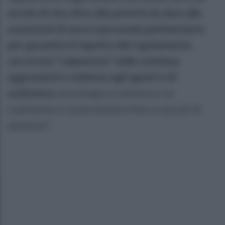
secolo di vita oltre alla priorità da dare alle
assunzioni di nuovo personale penitenziario
per garantire il rispetto del regolamento
carcerario “calpestato” dalle continue
aggressioni e violenze agli agenti e di
assistenza.
psicologia e sanitaria e se
realmente si vuole mettere fine ai suicidi di
detenuti”.