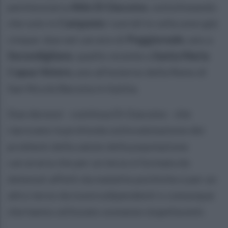
penitenziaria
Aldo Di Giacomo
, sottolineando
che solo in
Campania
i suicidi in cella sono già
cinque: due nel carcere di
Poggioreale
, uno a
Secondigliano
, quello recente a
Santa Maria
Capua Vetere,
uno all'esterno della Rems di
San Nicola Baronia in Irpinia.
Due decessi - continua Di Giacomo - che
riprovano la profonda sottovalutazione dei
problemi della salute della popolazione
carceraria che per un terzo è formata da
detenuti affetti da malattie psichiche e per un
altro terzo da tossicodipendenti o comunque
che hanno utilizzato sostanze stupefacenti.