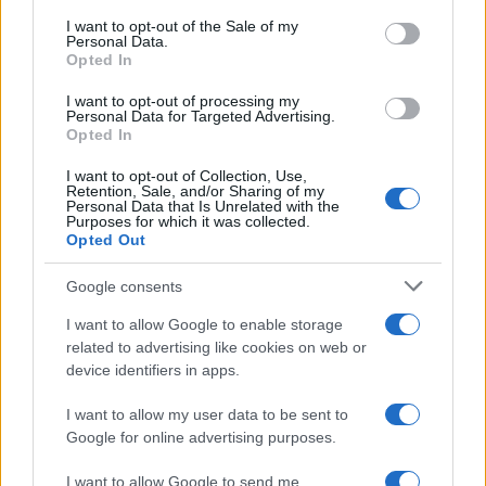
services and may gather and store information including but
I want to opt-out of the Sale of my
Personal Data.
not limited to your visit or usage behaviour. You may click to
Opted In
grant or deny consent to Google and its third-party tags to
use your data for below specified purposes in below Google
I want to opt-out of processing my
consent section.
Personal Data for Targeted Advertising.
Opted In
I want to opt-out of Collection, Use,
Retention, Sale, and/or Sharing of my
Personal Data that Is Unrelated with the
Purposes for which it was collected.
Opted Out
Google consents
I want to allow Google to enable storage
related to advertising like cookies on web or
device identifiers in apps.
I want to allow my user data to be sent to
Google for online advertising purposes.
I want to allow Google to send me