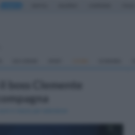
CASERTA
NAPOLI
SALERNO
CAMPANIA
ITALIA
o
À
DAI COMUNI
SPORT
CUCINA
ECONOMIA
C
il boss Clemente
 compagna
 anni e mezzo per estorsione