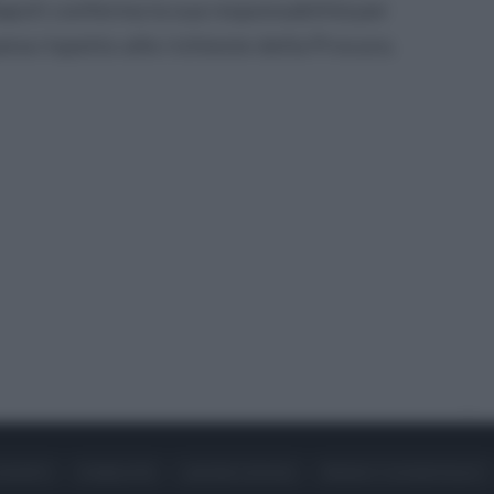
Napoli conferma la sua responsabilità per
na rispetto alle richieste della Procura.
ONTATTI
PUBBLICITÀ
LAVORA CON NOI
PRIVACY / COOKIE POLICY