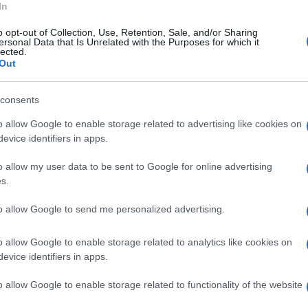
In
rocesso con rito abbreviato. Il boss era
o opt-out of Collection, Use, Retention, Sale, and/or Sharing
i di un’impresa edile impegnata nella
ersonal Data that Is Unrelated with the Purposes for which it
lected.
nta Maria a Vico, per un appalto pubblico del
Out
consents
del boss
o allow Google to enable storage related to advertising like cookies on
evice identifiers in apps.
ntonietta Sgambato, 64 anni, compagna di
iudice ha disposto la sua immediata
o allow my user data to be sent to Google for online advertising
s.
to più severe: 12 anni di reclusione per
to allow Google to send me personalized advertising.
ambi erano difesi dagli avvocati Orlando
o allow Google to enable storage related to analytics like cookies on
rtucci.
evice identifiers in apps.
o allow Google to enable storage related to functionality of the website