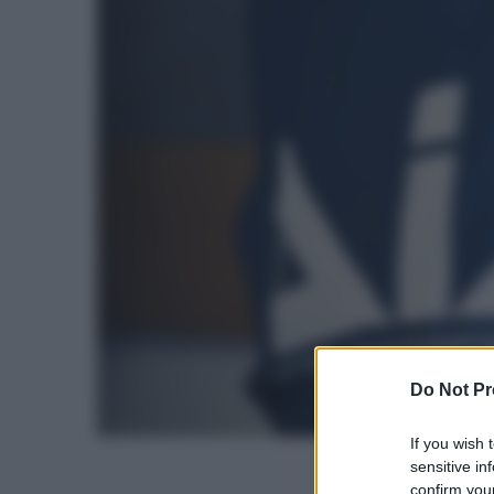
Do Not Pr
If you wish 
sensitive in
confirm your