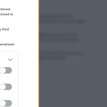
ULTIME NOTIZIE
nterest-
closed to
Scacco ai furbetti dell'imposta di
soggiorno: recuperate somme mai pagate
 third
Alba alla Reggia di Caserta, visitatori
triplicati per un evento straordinario
Downstream
Infrastrutture, Ferrante: alto casertano
er and store
al centro della strategia Mit
to grant or
ed purposes