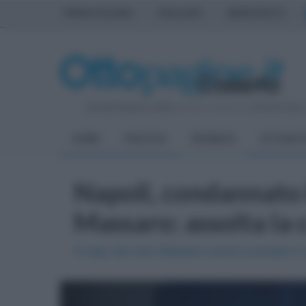
PRIMA PAGINA
AVELLINO
BENEVENTO
Giovedì 6 Agosto 2026
| Direttore Editoriale:
Antonio Sass
HOME
POLITICA
CRONACA
ATTUALIT
Napoli, condannato 
Massaro: assolta la
Il capo del clan Massaro dovrà scontare 5