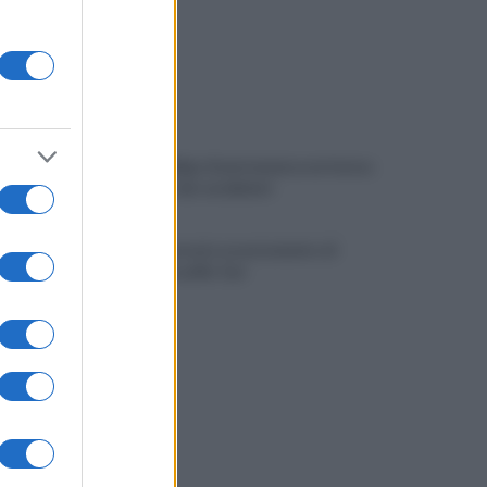
Viola l'obbligo di permanenza notturna:
arrestato dai carabinieri
Cesa: approvato assestamento di
bilancio e tariffe Tari