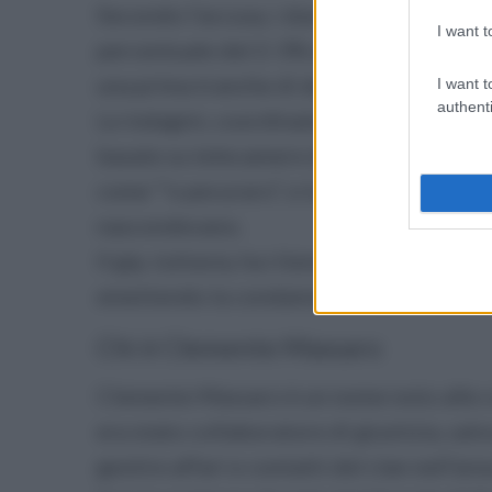
Secondo l’accusa, i due si sarebbero pres
I want t
percentuale del 2-3% sull’importo compl
una prima tranche di denaro nel febbrai
I want t
authenti
Le indagini, coordinate dalla Direzione 
basate su telecamere di videosorveglian
come “’o pecuraro”, e la compagna, detta 
nascondevano.
Il gip, tuttavia, ha ritenuto solo in parte
emettendo la condanna solo per Massar
Chi è Clemente Massaro
Clemente Massaro è un nome noto alle c
era stato collaboratore di giustizia, sal
gestire affari e contatti del clan nell’ar