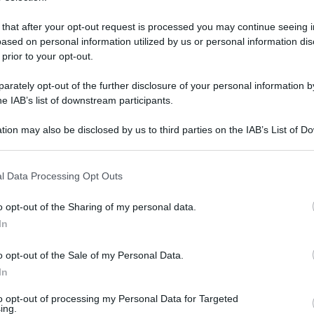
 that after your opt-out request is processed you may continue seeing i
ased on personal information utilized by us or personal information dis
 prior to your opt-out.
rately opt-out of the further disclosure of your personal information by
he IAB’s list of downstream participants.
tion may also be disclosed by us to third parties on the IAB’s List of 
 that may further disclose it to other third parties.
 that this website/app uses one or more Google services and may gath
l Data Processing Opt Outs
including but not limited to your visit or usage behaviour. You may click 
 to Google and its third-party tags to use your data for below specifi
 novembre 2025 alle 15:19
o opt-out of the Sharing of my personal data.
ogle consent section.
In
 Anna Tirone, ha condannato a 5 anni e mezzo di
o opt-out of the Sale of my Personal Data.
o, ritenuto capo dell’omonimo clan
In
ertano, in particolare nei comuni di
to opt-out of processing my Personal Data for Targeted
 San Felice a Cancello.
ing.