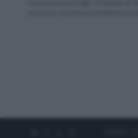
Con la sentenza di oggi, il tribunale di 
estorsione, ma riduce sensibilmente la pe
CHI SIAMO
C