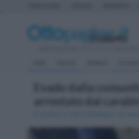
PRIMA PAGINA
AVELLINO
BENEVENTO
Sabato 8 Agosto 2026
| Direttore Editoriale:
Antonio Sass
HOME
POLITICA
CRONACA
ATTUALIT
Evade dalla comunità
arrestato dai carabi
E' accaduto a Valle di Maddaloni, nel case