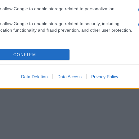
mposte dall’autorità giudiziaria.
o allow Google to enable storage related to personalization.
ato ricondotto presso la stessa struttura e
o allow Google to enable storage related to security, including
i, in attesa di comparire davanti al giudice
cation functionality and fraud prevention, and other user protection.
o.
CONFIRM
Data Deletion
Data Access
Privacy Policy