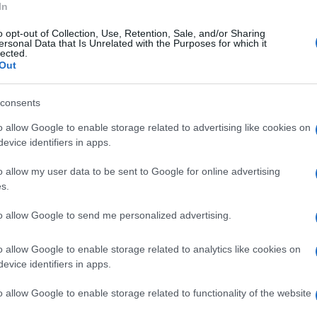
per i carabinieri dell’aliquota radiomobile
In
o opt-out of Collection, Use, Retention, Sale, and/or Sharing
ersonal Data that Is Unrelated with the Purposes for which it
lected.
de del comune, i militari dell’Arma hanno
Out
vuto trovarsi lì.
consents
ione dei carabinieri è stata attirata dalla
o allow Google to enable storage related to advertising like cookies on
evice identifiers in apps.
o alle forze dell’ordine, che si aggirava
 cui era ristretto agli arresti domiciliari.
o allow my user data to be sent to Google for online advertising
s.
l’uomo, infatti, era sottoposto a una misura
to allow Google to send me personalized advertising.
ttamenti in famiglia ed estorsione, e non aveva
o allow Google to enable storage related to analytics like cookies on
evice identifiers in apps.
 identificato, per lui sono scattate le
o allow Google to enable storage related to functionality of the website
ne. Un gesto che ha interrotto bruscamente il