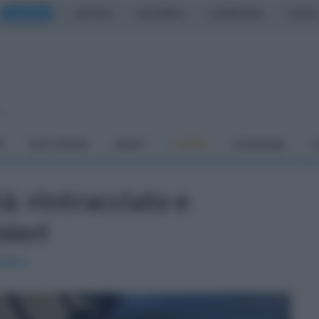
CASERTA
NAPOLI
SALERNO
CAMPANIA
ITALIA
o
À
DAI COMUNI
SPORT
CUCINA
ECONOMIA
C
: rintracciato e
nieri
rtano