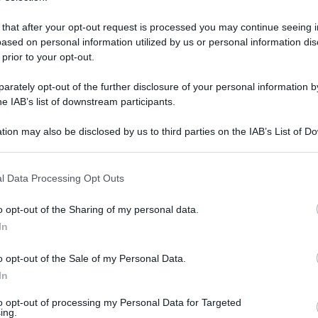
 that after your opt-out request is processed you may continue seeing i
ased on personal information utilized by us or personal information dis
 prior to your opt-out.
rately opt-out of the further disclosure of your personal information by
he IAB’s list of downstream participants.
tion may also be disclosed by us to third parties on the IAB’s List of 
 that may further disclose it to other third parties.
 that this website/app uses one or more Google services and may gath
l Data Processing Opt Outs
including but not limited to your visit or usage behaviour. You may click 
 to Google and its third-party tags to use your data for below specifi
26 aprile 2026 alle 14:28
o opt-out of the Sharing of my personal data.
ogle consent section.
In
mo, infatti, era sottoposto a una misura cautelare
glia ed estorsione, e non aveva alcuna
o opt-out of the Sale of my Personal Data.
In
nti, scandito dai controlli sul territorio, si
to opt-out of processing my Personal Data for Targeted
ing.