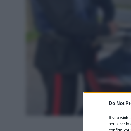
Do Not Pr
If you wish 
sensitive in
confirm your