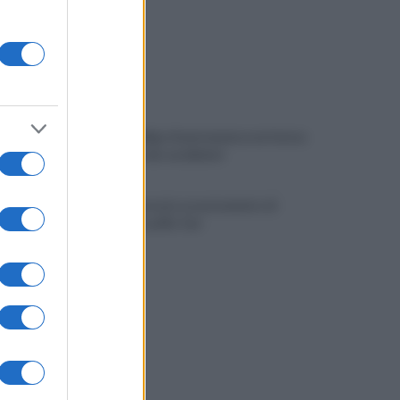
Viola l'obbligo di permanenza notturna:
arrestato dai carabinieri
Cesa: approvato assestamento di
bilancio e tariffe Tari