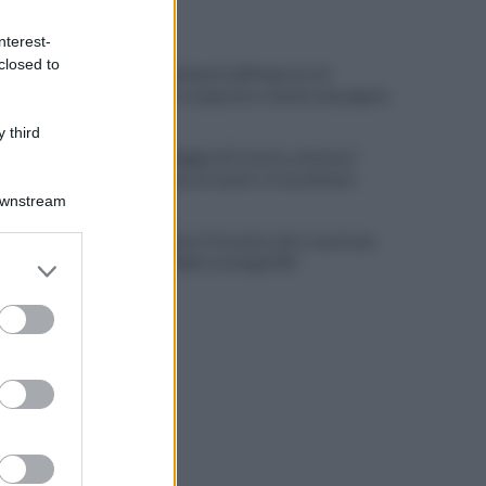
ULTIME NOTIZIE
nterest-
closed to
Scacco ai furbetti dell'imposta di
soggiorno: recuperate somme mai pagate
 third
Alba alla Reggia di Caserta, visitatori
triplicati per un evento straordinario
Downstream
Infrastrutture, Ferrante: alto casertano
er and store
al centro della strategia Mit
to grant or
ed purposes