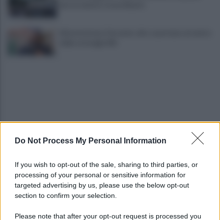
per un evento straordinario
Infrastrutture, Ferrante: alto casertano al centro
della strategia Mit
Do Not Process My Personal Information
Viola l'obbligo di permanenza notturna:
arrestato dai carabinieri
If you wish to opt-out of the sale, sharing to third parties, or
processing of your personal or sensitive information for
Cesa: approvato assestamento di bilancio e
targeted advertising by us, please use the below opt-out
tariffe Tari
section to confirm your selection.
Please note that after your opt-out request is processed you