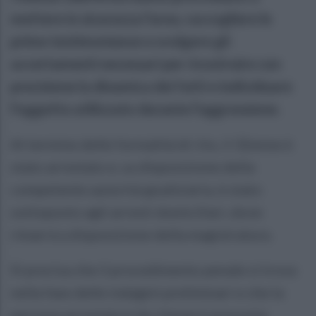
mettere in sicurezza l'area, raccogliere le
prime testimonianze e svolgere gli
accertamenti necessari per ricostruire con
precisione la dinamica dei fatti e individuare
l'oggetto utilizzato durante l'aggressione.
Al termine delle formalità di rito, il 32enne è
stato arrestato e, su disposizione della
competente autorità giudiziaria, è stato
sottoposto agli arresti domiciliari, dove
rimarrà a disposizione della magistratura.
Si precisa che il procedimento penale si trova
nella fase delle indagini preliminari e che la
persona arrestata è da ritenersi presunta