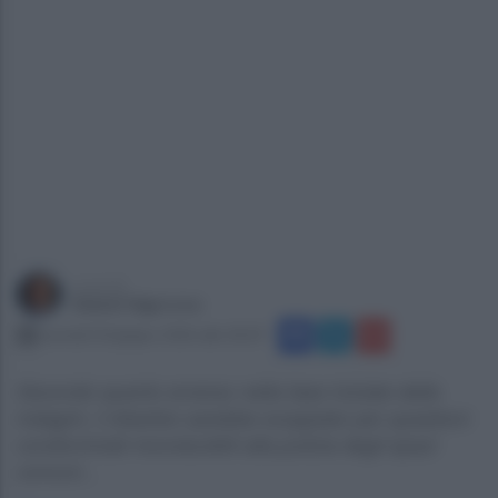
a cura di
Gianni Vigoroso
martedì 30 giugno 2026 alle 18:29
Secondo quanto emerso nella fase iniziale delle
indagini, il diverbio sarebbe scoppiato per questioni
condominiali riconducibili alla pulizia degli spazi
comuni...