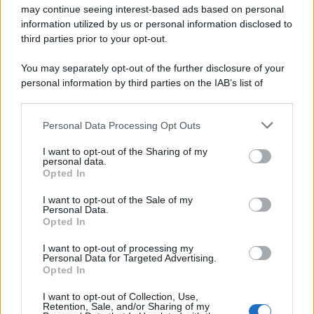
may continue seeing interest-based ads based on personal
information utilized by us or personal information disclosed to
third parties prior to your opt-out.
You may separately opt-out of the further disclosure of your
personal information by third parties on the IAB’s list of
downstream participants.
Personal Data Processing Opt Outs
This information may also be disclosed by us to third parties
on the IAB’s List of Downstream Participants that may further
I want to opt-out of the Sharing of my
disclose it to other third parties.
personal data.
Opted In
Please note that this website/app uses one or more Google
services and may gather and store information including but
I want to opt-out of the Sale of my
Personal Data.
not limited to your visit or usage behaviour. You may click to
Opted In
grant or deny consent to Google and its third-party tags to
use your data for below specified purposes in below Google
I want to opt-out of processing my
consent section.
Personal Data for Targeted Advertising.
Opted In
I want to opt-out of Collection, Use,
Retention, Sale, and/or Sharing of my