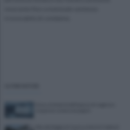
innocente fino a eventuale sentenza
irrevocabile di condanna.
ULTIME NOTIZIE
Scacco ai furbetti dell'imposta di soggiorno:
recuperate somme mai pagate
Alba alla Reggia di Caserta, visitatori triplicati