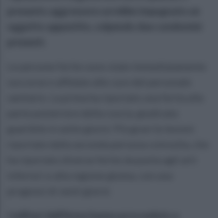
presunto aggressore avrebbe impugnato un
oggetto appuntito, colpendo due condomini
presenti.
Le persone ferite sono state immediatamente
soccorse e affidate alle cure del personale
sanitario. La prima ha riportato una ferita alla
parte posteriore della coscia, giudicata
guaribile in sette giorni. Più gravi le lesioni
riportate dalla seconda persona coinvolta, che
ha riportato diverse ferite da punta agli arti
inferiori e alla regione glutea, con una
prognosi di venti giorni.
I militari dell'Arma hanno provveduto a