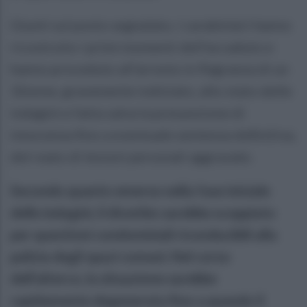
Giunti sul posto segnalato, i carabinieri hanno
ricostruito i primi momenti dell'accaduto e
hanno proceduto all'arresto in flagranza di un
32enne, gravemente indiziato, allo stato delle
indagini e fatta salva la presunzione di
innocenza fino a eventuale sentenza definitiva,
del reato di lesioni personali aggravate.
Secondo quanto emerso nella fase iniziale
delle indagini, il diverbio sarebbe scoppiato
per questioni condominiali riconducibili alla
pulizia degli spazi comuni. Nel corso
dell'alterco, la situazione sarebbe
rapidamente degenerata fino a quando il