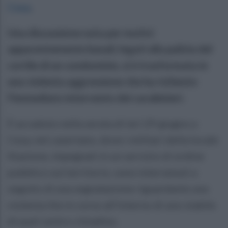
Cesa
.
Una discussione nata per motivi
apparentemente banali, legati alla pulizia del
cortile di un condominio, si è trasformata in
una violenta aggressione che ha richiesto
l'immediato intervento dei carabinieri.
È accaduto nella serata di ieri 29 giugno a
Cesa, nel casertano, dove i militari della locale
Stazione, impegnati in un servizio di ordine
pubblico sul territorio, sono intervenuti a
seguito di una segnalazione riguardante una
violenta lite in corso all'interno di uno stabile
di quel centro cittadino.