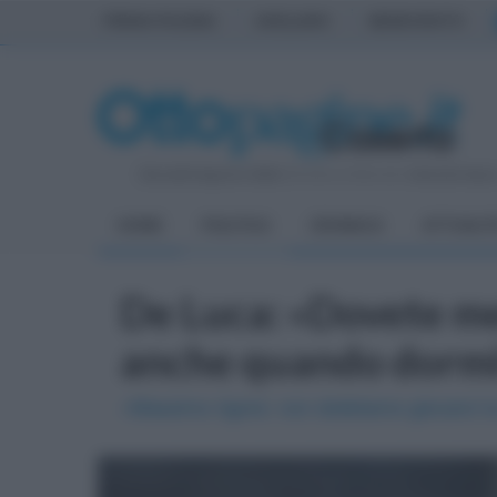
PRIMA PAGINA
AVELLINO
BENEVENTO
Giovedì 6 Agosto 2026
| Direttore Editoriale:
Antonio Sass
HOME
POLITICA
CRONACA
ATTUALIT
De Luca: «Dovete m
anche quando dorm
«Massimo rigore: non dobbiamo giocarci la