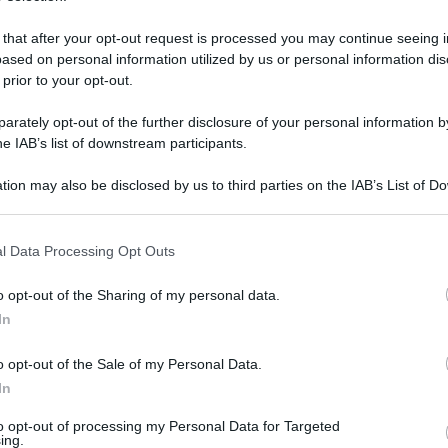
 that after your opt-out request is processed you may continue seeing i
ased on personal information utilized by us or personal information dis
 prior to your opt-out.
rately opt-out of the further disclosure of your personal information by
he IAB’s list of downstream participants.
tion may also be disclosed by us to third parties on the IAB’s List of 
 that may further disclose it to other third parties.
 that this website/app uses one or more Google services and may gath
l Data Processing Opt Outs
including but not limited to your visit or usage behaviour. You may click 
 to Google and its third-party tags to use your data for below specifi
9 aprile 2021 alle 17:15
o opt-out of the Sharing of my personal data.
ogle consent section.
In
e, per non giocarci la stagione estiva. Già
o opt-out of the Sale of my Personal Data.
isultato di qualche allegria di troppo a Pasqua
In
va usata anche quando si dorme". Lo ha detto
to opt-out of processing my Personal Data for Targeted
incenzo De Luca oggi a Mondragone (Caserta)
ing.