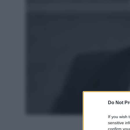
Do Not Pr
If you wish 
sensitive in
confirm your