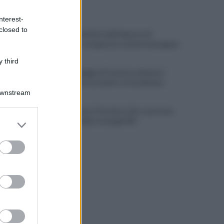
ULTIME NOTIZIE
nterest-
closed to
Scacco ai furbetti dell'imposta di
soggiorno: recuperate somme mai pagate
 third
Alba alla Reggia di Caserta, visitatori
triplicati per un evento straordinario
Downstream
Infrastrutture, Ferrante: alto casertano
er and store
al centro della strategia Mit
to grant or
ed purposes