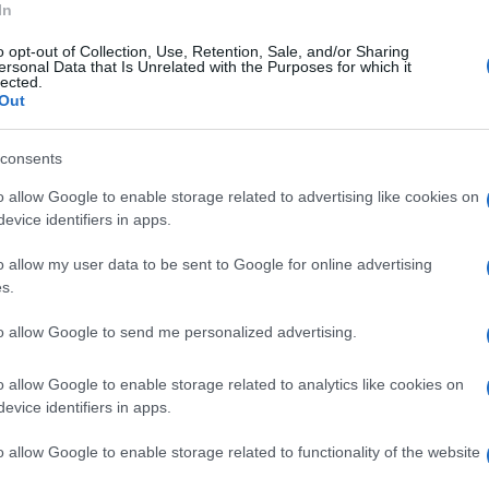
In
io. "Vi prego - ha aggiunto rivolgendosi ai
o opt-out of Collection, Use, Retention, Sale, and/or Sharing
uasione di controllo nei territori. Zona gialla,
ersonal Data that Is Unrelated with the Purposes for which it
lected.
. Nell'area vesuviana quando c'era la zona
Out
consents
o allow Google to enable storage related to advertising like cookies on
evice identifiers in apps.
o allow my user data to be sent to Google for online advertising
s.
to allow Google to send me personalized advertising.
o allow Google to enable storage related to analytics like cookies on
evice identifiers in apps.
o allow Google to enable storage related to functionality of the website