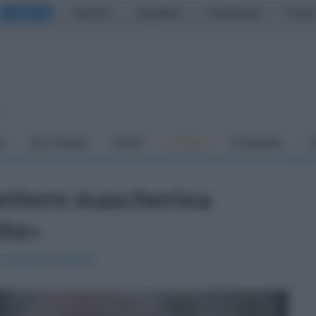
CASERTA
NAPOLI
SALERNO
CAMPANIA
ITALIA
o
À
DAI COMUNI
SPORT
CUCINA
ECONOMIA
C
ettere mascherina
ite»
 sessione estiva»