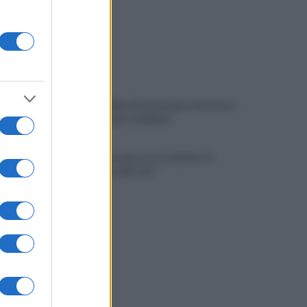
Viola l'obbligo di permanenza notturna:
arrestato dai carabinieri
Cesa: approvato assestamento di
bilancio e tariffe Tari