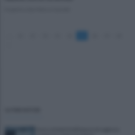
Scoperto a San Felice a Cancello
«
12
13
14
15
16
17
18
19
20
»
ULTIME NOTIZIE
Scacco ai furbetti dell'imposta di soggiorno: