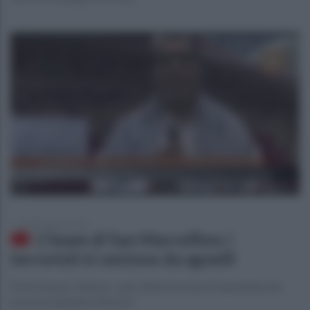
lunedì 8 agosto 2016
L'Imam di San Marcellino: i
terroristi si vestono da agnelli
Parla Nasser Hidouri, capo della moschea frequentata dal
presunto jihadista Khemiri