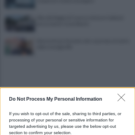
recuperate somme mai pagate
Alba alla Reggia di Caserta, visitatori triplicati
per un evento straordinario
Infrastrutture, Ferrante: alto casertano al centro
della strategia Mit
Do Not Process My Personal Information
Viola l'obbligo di permanenza notturna:
If you wish to opt-out of the sale, sharing to third parties, or
arrestato dai carabinieri
processing of your personal or sensitive information for
targeted advertising by us, please use the below opt-out
section to confirm your selection.
Cesa: approvato assestamento di bilancio e