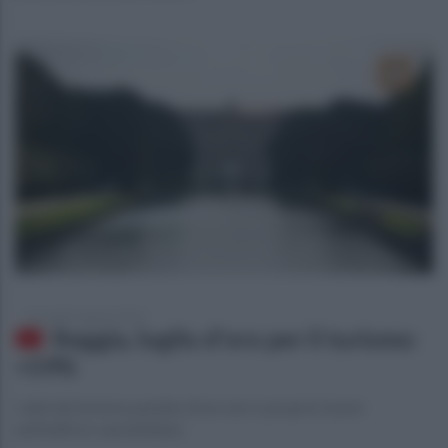
mercoledì 3 agosto 2016
Reggia, luglio d'oro per il turismo:
+59%
I dati del turismo parlano di un vero e proprio boom
nell'edificio vanvitelliano