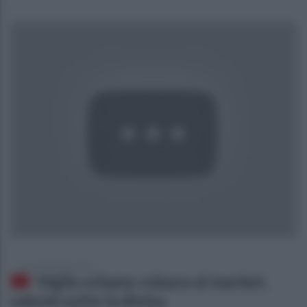
venerdì 22 luglio 2016
Vigile urbano rubava al market,
salumi sotto la divisa