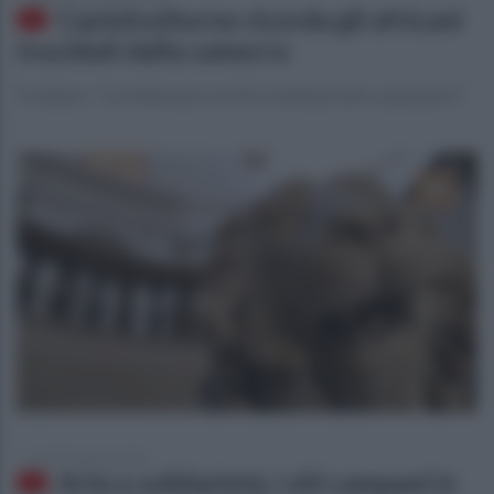
Castelvolturno ricorda gli africani
trucidati dalla camorra
Il sindaco: "La tolleranza è un filo sottile pronto a spezzarsi"
lunedì 29 agosto 2016
Arte e solidarietà, i siti campani in