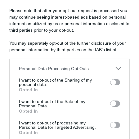
tariffe Tari
Please note that after your opt-out request is processed you
may continue seeing interest-based ads based on personal
information utilized by us or personal information disclosed to
third parties prior to your opt-out.
You may separately opt-out of the further disclosure of your
personal information by third parties on the IAB’s list of
downstream participants.
Personal Data Processing Opt Outs
This information may also be disclosed by us to third parties
on the IAB’s List of Downstream Participants that may further
I want to opt-out of the Sharing of my
disclose it to other third parties.
personal data.
Opted In
Please note that this website/app uses one or more Google
services and may gather and store information including but
I want to opt-out of the Sale of my
Personal Data.
not limited to your visit or usage behaviour. You may click to
Opted In
grant or deny consent to Google and its third-party tags to
use your data for below specified purposes in below Google
I want to opt-out of processing my
consent section.
Personal Data for Targeted Advertising.
Opted In