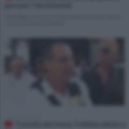
gara per i terremotati
Dalla Reggia di Caserta a Palazzo Reale: incassi devoluti per
ricostruire chiese e monumenti
giovedì 25 agosto 2016
Travolta dal treno, l'ultimo saluto a