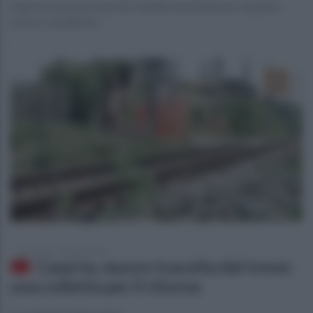
Allarme sicurezza nel sito: bottino da 6mila euro al punto
ristoro, è polemica
mercoledì 17 agosto 2016
Caserta, muore travolta dal treno:
una colletta per il ritorno