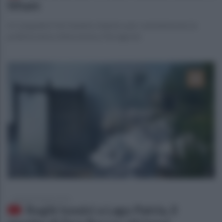
Siham
A Casapulla il rito funebre islamico per commemorare la
podista marocchina morta a Ferragosto
martedì 23 agosto 2016
Roghi tossici a Lago Patria, il