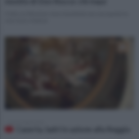
monito di Don Rocco: chi inqui
Il fatto, la riflessione: stavo benedendo una casa quando ho
visto fumo e fiamme
venerdì 19 agosto 2016
Caserta, ladri in azione alla Reggia