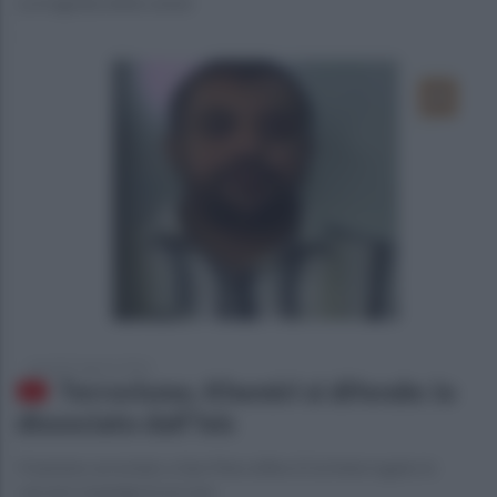
La tragedia della runner
martedì 9 agosto 2016
Terrorismo, Khemiri si difende: io
dissociato dall'Isis
Il tunisino arrestato a San Marcellino (Ce) interrogato in
carcere respinge le accuse