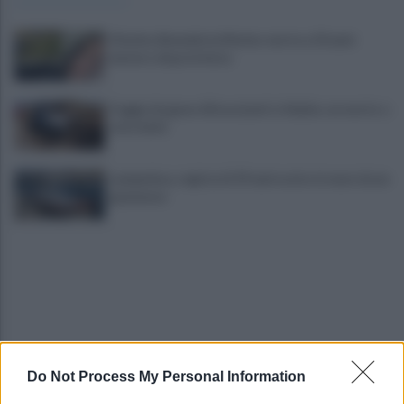
Viterbo, Benedetta Marino morta a 23 anni:
mistero dopo la festa
Foggia, furgone di braccianti si ribalta: un morto e
otto feriti
Lampedusa, regista di 29 anni ucciso in mare da un
gommone
Do Not Process My Personal Information
Migranti, Berlino riapre i trasferimenti verso
l’Italia