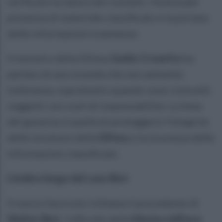
verificare la natura dei contatti, l’eventuale
presenza di materiale classificato e la portata
delle informazioni trasmesse.
Il ministro della Difesa
Guido Crosetto
ha
parlato di una vicenda che non ammette
tolleranza, soprattutto quando sono coinvolti
soggetti con ruoli di responsabilità. La linea
del governo è quella di proteggere l’integrità
delle strutture della
Difesa
e la sicurezza delle
informazioni classificate.
L’ombra lunga del caso Biot
Il nuovo fascicolo richiama il precedente di
Walter Biot
, l’ufficiale della
Marina militare