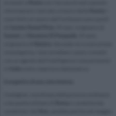
arrestati a
Roma
con l’accusa di aver passato
informazioni riservate a favore della
Russia
. I
nomi finiti al centro dell’inchiesta sono quelli
di
Gavino Raoul Piras
, 59 anni, originario di
Sassari
, e
Vincenzo Di Pasquale
, 59 anni,
originario di
Matera
. Secondo la ricostruzione
investigativa, i due avrebbero avuto contatti
con un agente dell’intelligence russa presente
in
Italia
sotto copertura diplomatica.
Il sospetto di una rete interna
L’indagine, coordinata dalla procura ordinaria
e da quella militare di
Roma
e condotta dai
carabinieri del
Ros
, sarebbe partita nel maggio