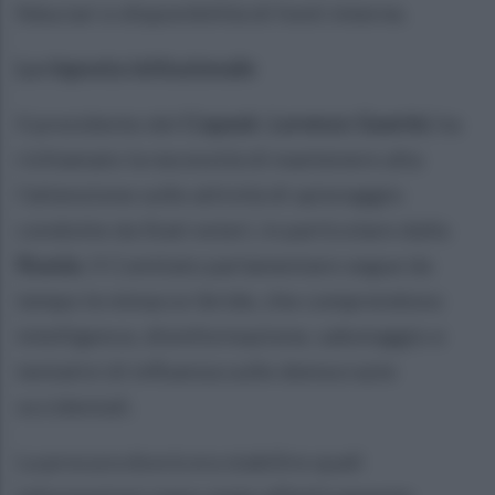
fiduciari e disponibilità di fonti interne.
La risposta istituzionale
Il presidente del
Copasir
,
Lorenzo Guerini
, ha
richiamato la necessità di mantenere alta
l’attenzione sulle attività di spionaggio
condotte da Stati esteri, in particolare dalla
Russia
. Il Comitato parlamentare segue da
tempo le minacce ibride, che comprendono
intelligence, disinformazione, sabotaggio e
tentativi di influenza sulle democrazie
occidentali.
La procura dovrà ora stabilire quali