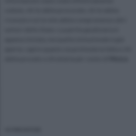
informazioni siano state effettivamente
cedute, chi le abbia procurate, chi le abbia
ricevute e se la rete abbia compromesso altri
settori dello Stato. La partita giudiziaria è
appena iniziata, ma quella istituzionale è già
aperta: capire quanto sia profonda la falla e chi
abbia provato a sfruttarla per conto di
Mosca
.
ULTIME NOTIZIE