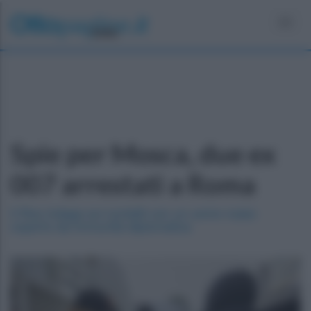
Toggl
Spie per Mosca, due ex
007 arrestati a Roma
Il Ros indaga sui contatti con un uomo russo
coperto da immunità diplomatica