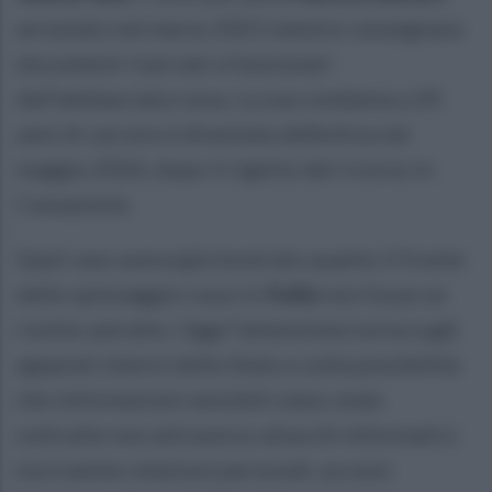
arrestato nel marzo 2021 mentre consegnava
documenti riservati a funzionari
dell’ambasciata russa. La sua condanna a 20
anni di carcere è diventata definitiva nel
maggio 2026, dopo il rigetto del ricorso in
Cassazione.
Quel caso aveva già mostrato quanto il fronte
dello spionaggio russo in
Italia
non fosse un
rischio astratto. Oggi l’attenzione torna sugli
apparati interni dello Stato e sulla possibilità
che informazioni sensibili siano state
sottratte non attraverso attacchi informatici,
ma tramite relazioni personali, accessi