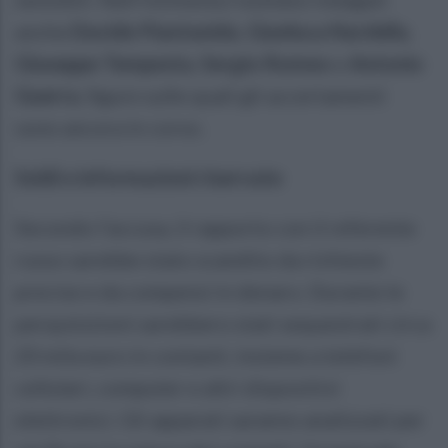
anche
Davide Piantanida
,
Gianluca Nardella
,
Giuseppe Tempesta
,
Sergio Romeo
e
Antonio
Guerra
, figure sulle quali gli accertamenti
sono ancora in corso.
Soldi e informazioni riservate
Secondo l’accusa, il rapporto con il referente
russo sarebbe stato scandito da richieste
precise e da compensi in denaro. Durante le
perquisizioni sarebbero stati sequestrati circa
20 mila euro in contanti, insieme a telefoni
cellulari, computer e altri dispositivi
elettronici. Gli apparati saranno analizzati per