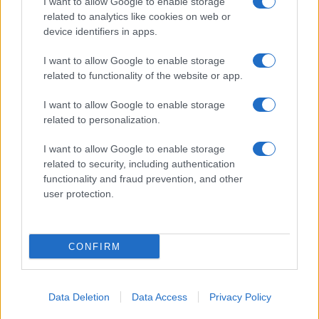
I want to allow Google to enable storage
related to analytics like cookies on web or
device identifiers in apps.
I want to allow Google to enable storage
related to functionality of the website or app.
I want to allow Google to enable storage
CHI SIAMO
CONTATTI
PUBBLICITÀ
LAVORA CON NOI
related to personalization.
PRIVACY / COOKIE POLICY
PREFERENZE PRIVACY
I want to allow Google to enable storage
OTTO CHANNEL
related to security, including authentication
functionality and fraud prevention, and other
user protection.
Registrazione del Tribunale di Avellino n. 331 del 23/11/1995
Iscritto al Registro degli Operatori di Comunicazione n. 37512
© Riproduzione Riservata – Ne è consentita esclusivamente una
CONFIRM
riproduzione parziale con citazione della fonte corretta
www.ottopagine.it
Data Deletion
Data Access
Privacy Policy