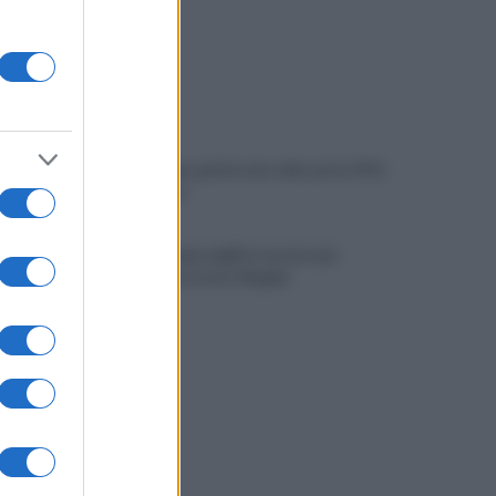
Melonellum, parità solo sulla carta. Il Pd:
«Una farsa»
Milano, cinque vigili in carcere per
peculato e arresto illegale