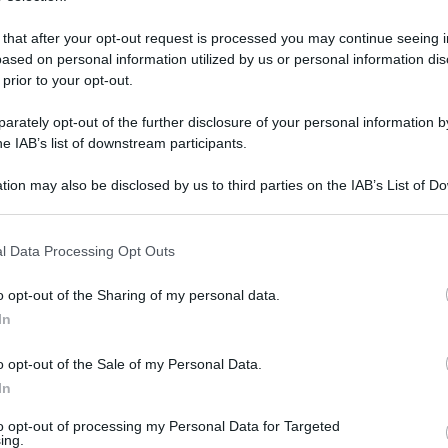
 that after your opt-out request is processed you may continue seeing i
ased on personal information utilized by us or personal information dis
 prior to your opt-out.
rately opt-out of the further disclosure of your personal information by
he IAB’s list of downstream participants.
tion may also be disclosed by us to third parties on the IAB’s List of 
 that may further disclose it to other third parties.
 that this website/app uses one or more Google services and may gath
l Data Processing Opt Outs
including but not limited to your visit or usage behaviour. You may click 
 to Google and its third-party tags to use your data for below specifi
o opt-out of the Sharing of my personal data.
 ottobre 2021 alle 15:41
ogle consent section.
In
tinua e in Giappone, già terra di conquista in
o opt-out of the Sale of my Personal Data.
In
la ginnastica italiana sale quattro volte sul
 Kitakyushu. Il metallo più prezioso se lo mette
to opt-out of processing my Personal Data for Targeted
ing.