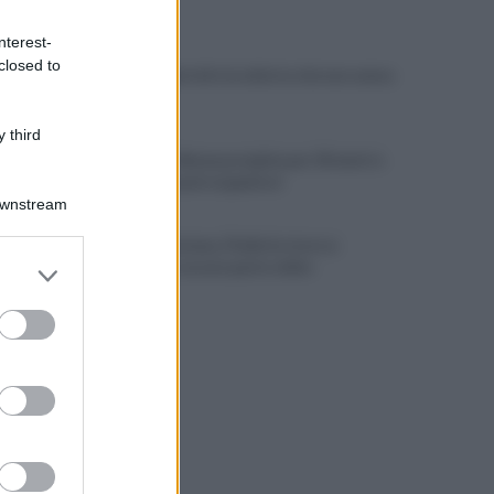
ULTIME NOTIZIE
nterest-
closed to
Guccini, Bertoli e la sinistra che non aveva
paura
 third
Latemar, 14enne precipita per 50 metri e
muore davanti ai genitori
Downstream
Crans-Montana, l’Italia fa ricorso:
er and store
«Vogliamo essere parte civile»
to grant or
ed purposes