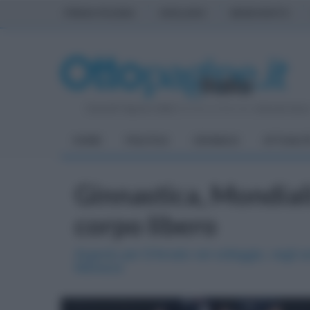
PRIMA PAGINA
AVELLINO
BENEVENTO
Venerdì 7 Agosto 2026
| Direttore Editoriale:
Antonio Sass
HOME
POLITICA
CRONACA
ATTUALIT
Ginnastica, Mondiali
corpo libero
Argento per D'Amato nel volteggio, negli a
Maresca