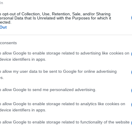
centi Europei di Basilea, che conquista uno
In
rdo chiude con il punteggio di 14.800,
o opt-out of Collection, Use, Retention, Sale, and/or Sharing
ersonal Data that Is Unrelated with the Purposes for which it
se
Kazuki Minami,
argento con 14.766, terzo il
lected.
Out
e è soltanto quinto il filippino Carlos Edriel
teggio provvisorio. Quello di Bartolini è il
consents
ibero: l'ultimo podio in questa specialità
o allow Google to enable storage related to advertising like cookies on
con
Franco Menichelli
(campione olimpico a
evice identifiers in apps.
ridato bisogna tornare al 1997, con Jury
o allow my user data to be sent to Google for online advertising
s.
to allow Google to send me personalized advertising.
e azzurra prosegue con altri due argenti e un
l volteggio chiude con 14.083, superata solo
o allow Google to enable storage related to analytics like cookies on
evice identifiers in apps.
6): la 18enne di Genova, in forza alle Fiamme
entra comunque nella storia perchè la sua è la
o allow Google to enable storage related to functionality of the website
ngo palmares femminile sulla rincorsa dei 25