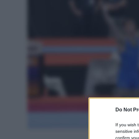
Do Not Pr
If you wish 
sensitive in
confirm your