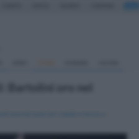
CASERTA
NAPOLI
SALERNO
CAMPANIA
ITALIA
o
À
SPORT
CUCINA
ECONOMIA
CULTURA
: Bartolini oro nel
nelli secondo posto per Lodadio e bronzo a