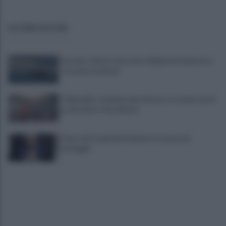
ULTIME NOTIZIE
Hormuz, Oman e Iran verso 60 giorni di apertura
tra nuove tensioni
Thailandia, studente apre il fuoco a scuola: morti
un docente e l’assalitore
Fauci, chi è e perché il Senato lo accusa di
oltraggio