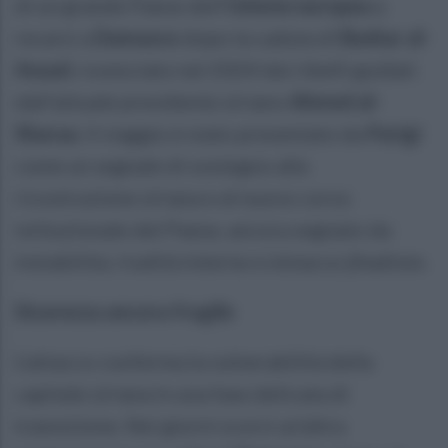
di un grande Paese dell’
Unione europea
a
recarsi a
Damasco
dopo la caduta di
Bashar al-
Assad
, rovesciato nel 2024 dai ribelli guidati
dall’attuale presidente siriano
Ahmed al-
Sharaa
. Il viaggio è stato presentato da
Parigi
come un segnale di sostegno alla
ricostruzione siriana e al nuovo corso
istituzionale del Paese, ancora segnato da
instabilità, rivalità interne e minacce jihadiste.
Sicurezza ancora fragile
L’attacco conferma la vulnerabilità della
capitale siriana in una fase delicata di
transizione. Nei giorni scorsi un’altra