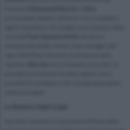
francese
Emmanuel Macron
in
Siria
,
provocando almeno 18 feriti, tra cui quattro
agenti di polizia. Gli ordigni sono esplosi nella
zona del
Four Seasons Hotel
, struttura
indicata dai media siriani come alloggio del
capo dell’Eliseo durante la missione nella
capitale.
Macron
non è rimasto coinvolto: la
presidenza francese ha fatto sapere che il
presidente sta bene e che il programma della
visita prosegue.
La dinamica degli scoppi
Secondo le prime ricostruzioni diffuse dalle