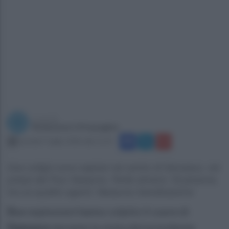
a cura di
Redazione Ottopagine
martedì 7 luglio 2026 alle 11:37
Due ordigni sono esplosi nel centro di Damasco, nei
pressi del Four Seasons. Ferite almeno 18 persone,
tra cui quattro agenti. Nessuna rivendicazione
D
ue esplosioni hanno colpito il cuore di
Damasco
durante la visita del presidente