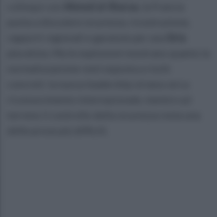
colloqui con
Ahmed al-Sharaa
, la Francia
punta a discutere sicurezza, ricostruzione,
rapporti regionali e garanzie per una
Siria
pluralista. Ma le esplosioni mostrano quanto la
normalizzazione resti esposta a rischi
concreti: la nuova leadership siriana cerca
riconoscimento internazionale, mentre sul
terreno il controllo della sicurezza resta una
delle prove più difficili.