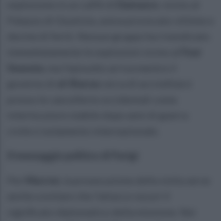
esplosione in un caffè di
Damasco
, vicino al
Palazzo di Giustizia, aveva provocato vittime e
decine di feriti. Nessun gruppo ha rivendicato
immediatamente le esplosioni vicino al
Four
Seasons
, ma l’episodio arriva mentre il
governo di
al-Sharaa
cerca di accreditarsi
presso le cancellerie occidentali come
interlocutore stabile dopo anni di guerra
civile e isolamento internazionale.
Il messaggio politico di Parigi
Per
Macron
, la prosecuzione della visita serve
anche a evitare che l’attacco oscuri il
significato diplomatico della missione. Nei