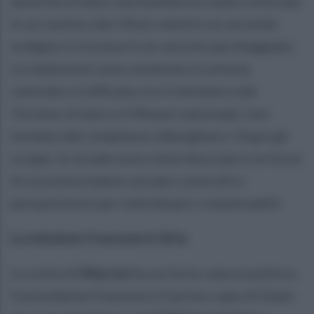
autorità siriane, una bomba era stata collocata
in un cestino dei rifiuti, mentre un secondo
ordigno si trovava in un veicolo parcheggiato.
Le esplosioni sono avvenute in un’area
centrale e trafficata, tra il ministero del
Turismo siriano e il Museo nazionale, non
lontano dal complesso alberghiero. Dopo gli
scoppi, le strade sono state bloccate e le forze
di sicurezza hanno avviato controlli e
perquisizioni per individuare i responsabili.
La missione francese in Siria
La visita di
Macron
ha un forte valore politico.
Il presidente francese è il primo capo di Stato