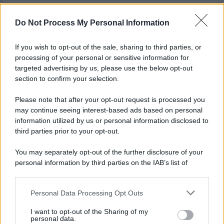
Do Not Process My Personal Information
Marcinelle, Landini in Belgio per i 70 anni della
tragedia
If you wish to opt-out of the sale, sharing to third parties, or
processing of your personal or sensitive information for
Fulmine durante una partita in Thailandia: morto
targeted advertising by us, please use the below opt-out
Safwan Awae
section to confirm your selection.
Please note that after your opt-out request is processed you
may continue seeing interest-based ads based on personal
information utilized by us or personal information disclosed to
third parties prior to your opt-out.
You may separately opt-out of the further disclosure of your
personal information by third parties on the IAB’s list of
downstream participants.
Personal Data Processing Opt Outs
This information may also be disclosed by us to third parties
on the IAB’s List of Downstream Participants that may further
I want to opt-out of the Sharing of my
disclose it to other third parties.
personal data.