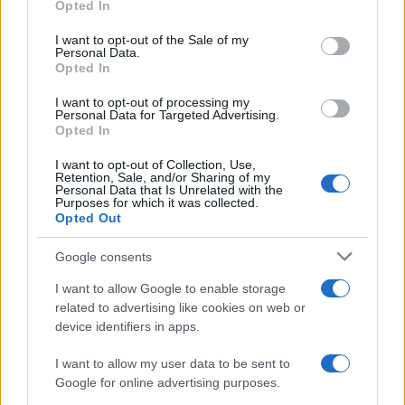
Opted In
Please note that this website/app uses one or more Google
services and may gather and store information including but
I want to opt-out of the Sale of my
Personal Data.
not limited to your visit or usage behaviour. You may click to
Opted In
grant or deny consent to Google and its third-party tags to
use your data for below specified purposes in below Google
I want to opt-out of processing my
consent section.
Personal Data for Targeted Advertising.
Opted In
I want to opt-out of Collection, Use,
Retention, Sale, and/or Sharing of my
Personal Data that Is Unrelated with the
Purposes for which it was collected.
Opted Out
Google consents
I want to allow Google to enable storage
related to advertising like cookies on web or
device identifiers in apps.
I want to allow my user data to be sent to
Google for online advertising purposes.