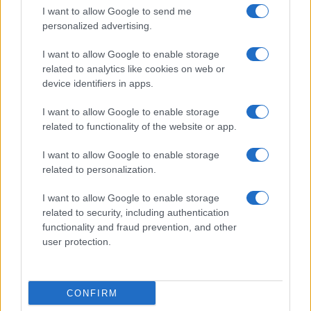
I want to allow Google to send me
personalized advertising.
I want to allow Google to enable storage
related to analytics like cookies on web or
device identifiers in apps.
I want to allow Google to enable storage
related to functionality of the website or app.
I want to allow Google to enable storage
CHI SIAMO
CONTATTI
PUBBLICITÀ
LAVORA CON NOI
related to personalization.
PRIVACY / COOKIE POLICY
PREFERENZE PRIVACY
I want to allow Google to enable storage
OTTO CHANNEL
related to security, including authentication
functionality and fraud prevention, and other
user protection.
Registrazione del Tribunale di Avellino n. 331 del 23/11/1995
Iscritto al Registro degli Operatori di Comunicazione n. 37512
© Riproduzione Riservata – Ne è consentita esclusivamente una
CONFIRM
riproduzione parziale con citazione della fonte corretta