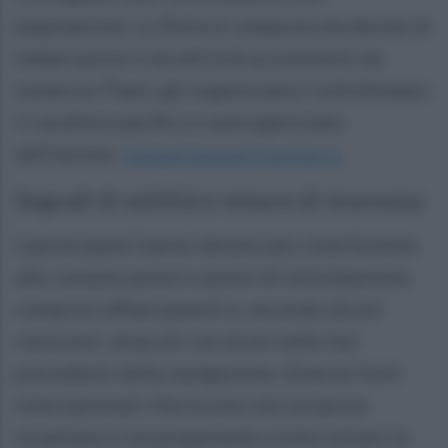
popolazione. La flotta è composta da decine di
imbarcazioni e da attivisti provenienti da
numerosi Paesi; gli organizzatori sottolineano
il carattere pacifico e autorganizzato
dell’azione.
Global Sumud Flotilla
+1
Segnali di ostilità e misure di sicurezza
I partecipanti hanno denunciato interferenze
alle comunicazioni e azioni di intimidazione,
compresi affiancamenti e, secondo alcuni
resoconti, attacchi con droni nelle fasi
precedenti della navigazione. Diverse fonti
internazionali riferiscono che la marina
israeliana si sta preparando a intercettare la