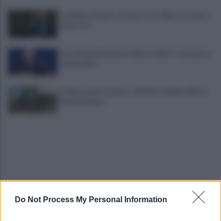
Joe Biden, Hunter: «Il cancro si è diffuso, è molto
doloroso»
Iran, il dopo Khamenei è già un rebus: i nomi per la
successione
Odessa sotto attacco, sei feriti. Colpiti edifici e
infrastrutture
Do Not Process My Personal Information
Hormuz, Oman e Iran verso 60 giorni di apertura
tra nuove tensioni