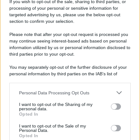
If you wish to opt-out of the sale, sharing to third parties, or
processing of your personal or sensitive information for
Thailandia, studente apre il fuoco a scuola: morti
targeted advertising by us, please use the below opt-out
un docente e l’assalitore
section to confirm your selection.
Please note that after your opt-out request is processed you
may continue seeing interest-based ads based on personal
information utilized by us or personal information disclosed to
third parties prior to your opt-out.
You may separately opt-out of the further disclosure of your
personal information by third parties on the IAB’s list of
downstream participants.
Personal Data Processing Opt Outs
This information may also be disclosed by us to third parties
on the IAB’s List of Downstream Participants that may further
I want to opt-out of the Sharing of my
disclose it to other third parties.
personal data.
Opted In
Please note that this website/app uses one or more Google
services and may gather and store information including but
I want to opt-out of the Sale of my
Personal Data.
not limited to your visit or usage behaviour. You may click to
Opted In
grant or deny consent to Google and its third-party tags to