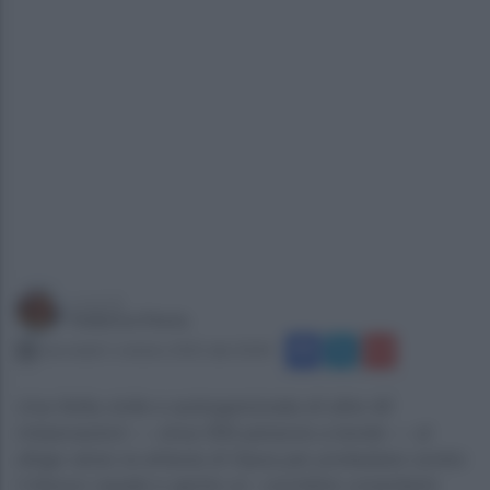
a cura di
Federico Festa
mercoledì 1 ottobre 2025 alle 20:04
Una flotta civile e autorganizzata di oltre 40
imbarcazioni — circa 500 persone a bordo — si
dirige verso la striscia di Gaza per protestare contro
il blocco navale e aprire un «corridoio umanitario