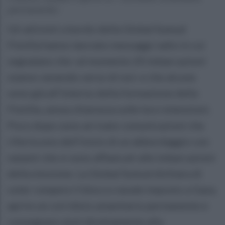
permanente»
Gli attivisti a bordo della Global Sumud
Flotilla hanno lanciato messaggi radio in cui
segnalano che «al momento 20 imbarcazioni
stanno venendo verso di noi» e che alcune
sono già all’interno della formazione della
Flotilla, senza chiarezza sulle loro intenzioni.
Poco dopo sono arrivate comunicazioni che
riferiscono dell’inizio di un abbordaggio con
natanti che si sono affiancati alle imbarcazioni
della missione. La Global Sumud dichiara di
voler rompere il blocco navale imposto a Gaza,
aprire un corridoio umanitario permanente e
consegnare aiuti direttamente alla