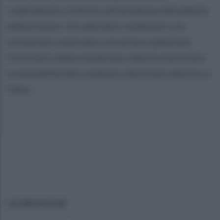
«soprattutto il diritto all’esistenza del popolo
palestinese». Gli operatori umanitari e le
istituzioni osservano con preoccupazione
l’evolversi della situazione, data la storicità e
la sensibilità del contesto marittimo attorno a
Gaza.
ULTIME NOTIZIE