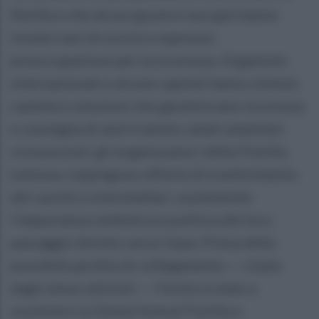
flotilla e che alcuni governi europei hanno
inviato navi di scorta o espresso
preoccupazione per la sicurezza. Organismi
internazionali e alcune capitali hanno chiesto
cautela e soluzioni che garantiscano sicurezza
e consegna di aiuti tramite canali umanitari
riconosciuti; gli organizzatori della Flotilla,
tuttavia, respingono offerte di trasferimento
dei carichi a intermediari, sostenendo
l’importanza simbolica e politica del loro
passaggio diretto verso Gaza. Prima della
possibile perdita di collegamento — citata
dagli stessi attivisti — l’invito è stato a
sostenere la Global Sumud Flotilla e