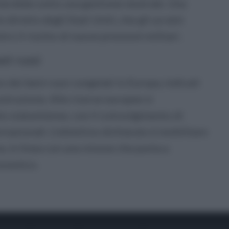
rnerebbe sotto una gestione neutrale. Una
 diretto degli Stati Uniti, che gli ucraini
o il rischio di nuove pressioni militari.
et russi
o dei beni russi congelati in Europa, indicati
struzione. Alle risorse europee si
o statunitense, con il coinvolgimento di
ernazionali. L’obiettivo dichiarato è mobilitare
na, in linea con una visione che punta a
conomico.