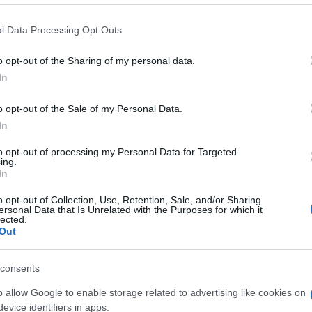
strutturato in tre documenti: un piano di
a e un programma per la ripresa economica. Il
 that this website/app uses one or more Google services and may gath
l Data Processing Opt Outs
including but not limited to your visit or usage behaviour. You may click 
gnatius, riflette l’idea che solo una
 to Google and its third-party tags to use your data for below specifi
o opt-out of the Sharing of my personal data.
ogle consent section.
prospettive economiche possa rendere
In
gile nelle sue premesse.
o opt-out of the Sale of my Personal Data.
In
to opt-out of processing my Personal Data for Targeted
 dell’Ucraina nell’Unione, ipotizzato a partire
ing.
In
 dall’amministrazione statunitense, che
 alcuni governi europei. L’adesione
o opt-out of Collection, Use, Retention, Sale, and/or Sharing
ersonal Data that Is Unrelated with the Purposes for which it
lected.
rtate, un passaggio decisivo per consolidare
Out
definire l’identità europea del Paese,
are.
consents
o allow Google to enable storage related to advertising like cookies on
evice identifiers in apps.