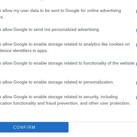
ichiami la protezione prevista dall’Articolo 5
o allow my user data to be sent to Google for online advertising
n un trattato presidenziale e un secondo
s.
negoziatori stanno esaminando tempi e
to allow Google to send me personalized advertising.
violazioni del cessate il fuoco, mantenendo
o allow Google to enable storage related to analytics like cookies on
ce già fornito a Kiev.
evice identifiers in apps.
craine
o allow Google to enable storage related to functionality of the website
solto. Le prime bozze prevedevano limiti fissi,
o allow Google to enable storage related to personalization.
 rifiuta di inscrivere un tetto nella propria
potrebbe prevedere una ripartizione tra
o allow Google to enable storage related to security, including
cation functionality and fraud prevention, and other user protection.
, simile al modello americano con Guardia
CONFIRM