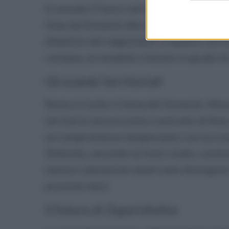
Il cessate il fuoco verrebbe sorvegliato 
linea da Donetsk alle regioni di Zaporizh
dibattito dei negoziatori, è quello con la
coreana, un modello ritenuto in grado di 
Gli scambi territoriali
Resta irrisolto il tema del Donetsk. Mosc
territorio ancora sotto controllo di Kiev
un compromesso temporaneo con la creazi
Zelensky, secondo le fonti citate, contin
mentre valutazioni americane divergono s
prossimi mesi.
Il futuro di Zaporizhzhia