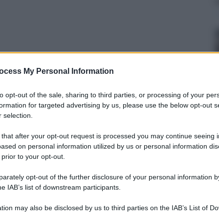
ocess My Personal Information
to opt-out of the sale, sharing to third parties, or processing of your per
formation for targeted advertising by us, please use the below opt-out s
 selection.
 that after your opt-out request is processed you may continue seeing i
ased on personal information utilized by us or personal information dis
1 dicembre 2025 alle 12:20
 prior to your opt-out.
in sette punti che include adesione Ue, garanzie di
rately opt-out of the further disclosure of your personal information by
Donetsk e gestione della centrale di Zaporizhzhia
he IAB’s list of downstream participants.
condo il racconto diffuso negli Stati Uniti, si
tion may also be disclosed by us to third parties on the IAB’s List of 
 that may further disclose it to other third parties.