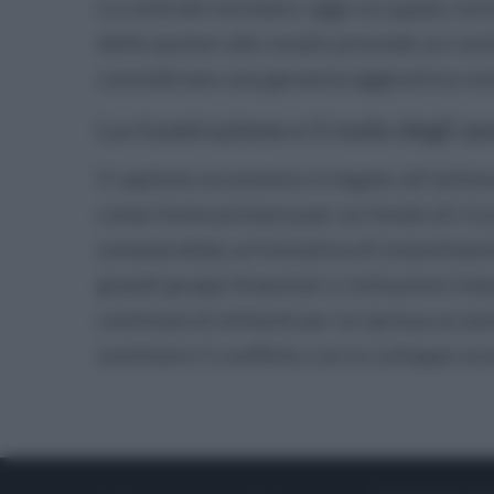
La centrale nucleare, oggi occupata, to
delle ipotesi allo studio prevede un ruolo
considerano una garanzia aggiuntiva contr
La ricostruzione e il nodo degli ass
Il capitolo economico è legato all’utilizz
come fonte primaria per un fondo di rico
sommerebbe un’iniziativa di investiment
grandi gruppi finanziari e istituzioni int
centinaia di miliardi per la ripresa ucrai
sostituire il conflitto con lo sviluppo e