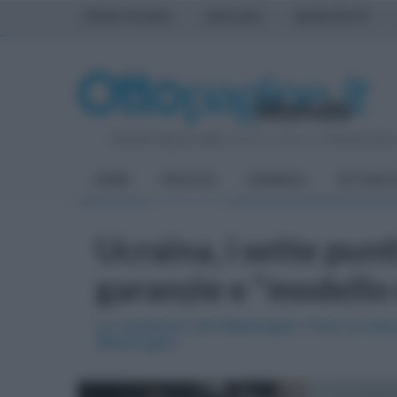
PRIMA PAGINA
AVELLINO
BENEVENTO
Venerdì 7 Agosto 2026
| Direttore Editoriale:
Antonio Sass
HOME
POLITICA
CRONACA
ATTUALIT
Ucraina, i sette punt
garanzie e "modello
Le rivelazioni del Washington Post: tre doc
Washington