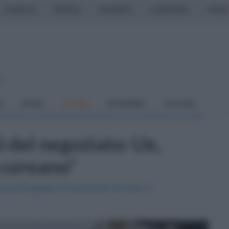
CASERTA
NAPOLI
SALERNO
CAMPANIA
ITALIA
o
À
SPORT
CUCINA
ECONOMIA
CULTURA
i del negoziato: Ue,
 coreano"
umenti guidano il confronto tra Kiev e