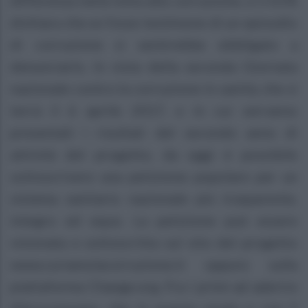
differenza nella lotta alla corruzione, e il 61%
dichiara che se fosse testimone di un episodio
di corruzione si sentirebbe obbligato a
denunciarlo. In vista della seconda Giornata
nazionale contro la corruzione in sanità, che si
terrà il 6 aprile 2017, e in cui verranno
presentati i risultati del secondo anno di
attività del progetto, da oggi è possibile
sottoscrivere una petizione popolare per un
sistema sanitario nazionale più trasparente,
integro ed equo. La petizione può essere
visionata e sottoscritta sul sito del progetto
www.curiamolacorruzione.it oppure sulla
piattaforma Change.org. Fra i primi ad aderire