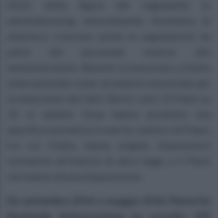
2012, della figura del segnalante (o
whistleblowing, letteralmente «fischietto di
allarme»), crescono anche le segnalazioni da
parte del personale interno alle
amministrazioni. Benché riconosciuto a livello
internazionale come strumento essenziale per
la emersione dei fatti illeciti, solo 13 Paesi su
32 in ambito Ocse hanno prodotto una
specifica normativa in merito, mentre 14 Paesi,
tra cui l’Italia, hanno singole disposizioni
normative all’interno di altre leggi, e 5 Paesi
non hanno alcuna disposizione.
Da settembre 2014 a maggio 2016 l’Autorità
Nazionale Anticorruzione ha raccolto 299