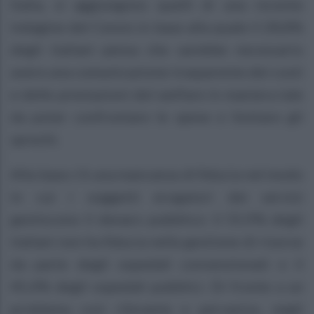
Italia, si aggiungono quelli di una recente
indagine del Censis in base alla quale il 28,8%
degli italiani pensa che sarebbe necessario
avere una comunicazione trasparente dei costi
e delle prestazioni del welfare in maniera tale
da poter confrontare le spese e limitare gli
sprechi.
Alla base c’è una mancanza di fiducia nel modo
in cui i soggetti erogatori dei servizi
gestiscono il denaro pubblico: il 55,9% degli
italiani non ha fiducia nella gestione di risorse
da parte degli ospedali convenzionati e il
45,4% degli ospedali pubblici. Di fronte a un
problema così rilevante e pervasivo, negli