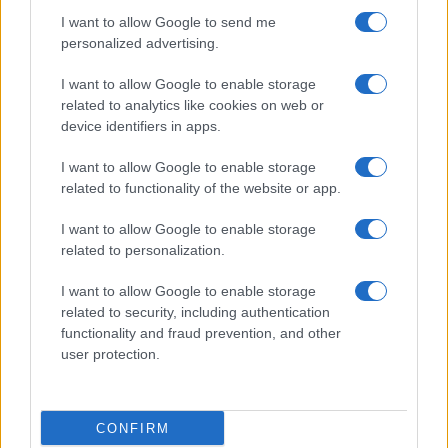
I want to allow Google to send me
personalized advertising.
I want to allow Google to enable storage
related to analytics like cookies on web or
device identifiers in apps.
I want to allow Google to enable storage
related to functionality of the website or app.
I want to allow Google to enable storage
CHI SIAMO
CONTATTI
PUBBLICITÀ
LAVORA CON NOI
related to personalization.
PRIVACY / COOKIE POLICY
PREFERENZE PRIVACY
I want to allow Google to enable storage
OTTO CHANNEL
related to security, including authentication
functionality and fraud prevention, and other
user protection.
Registrazione del Tribunale di Avellino n. 331 del 23/11/1995
Iscritto al Registro degli Operatori di Comunicazione n. 37512
© Riproduzione Riservata – Ne è consentita esclusivamente una
CONFIRM