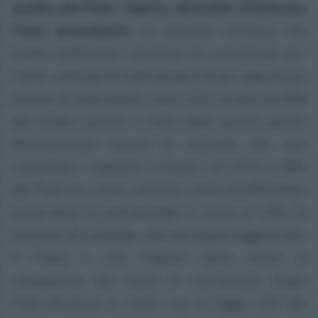
qualità dei Piani rispetto all’analisi effettuata
l’anno precedente.
Le aziende virtuose, che
hanno analizzato i processi di corruzione ed i
rischi correlati e individuato le più opportune
misure di intervento, sono 113, ovvero il 49%
del totale (contro il 26% dello scorso anno);
diminuiscono invece le aziende che non
rispettano i requisiti richiesti: nel 2015 il 40%
dei Piani era stato valutato come insufficiente,
quest’anno la percentuale è scesa al 14%. Si
tratta di 32 aziende, che non hanno aggiornato
il Piano o che l’hanno fatto senza la
valutazione dei rischi di corruzione. Dopo
l’introduzione in Italia, con la legge 190 del