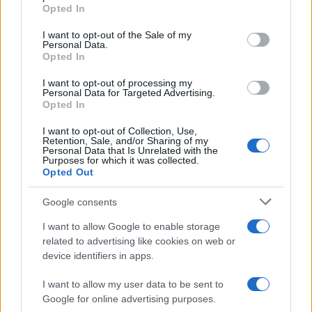
Opted In
Please note that this website/app uses one or more Google
services and may gather and store information including but
I want to opt-out of the Sale of my
Personal Data.
not limited to your visit or usage behaviour. You may click to
Opted In
grant or deny consent to Google and its third-party tags to
use your data for below specified purposes in below Google
I want to opt-out of processing my
consent section.
Personal Data for Targeted Advertising.
Opted In
I want to opt-out of Collection, Use,
Retention, Sale, and/or Sharing of my
Personal Data that Is Unrelated with the
Purposes for which it was collected.
Opted Out
Google consents
I want to allow Google to enable storage
related to advertising like cookies on web or
device identifiers in apps.
I want to allow my user data to be sent to
Google for online advertising purposes.