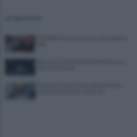
ULTIME NOTIZIE
IL PIZZINO di Gerardo Casucci: Cento milioni in
ballo
Mazzocchi, Contini, Giovane e Marianucci con i
tifosi: le loro parole
Piantedosi a Sorrento, Rastrelli: importante
occasione di confronto, avanti così