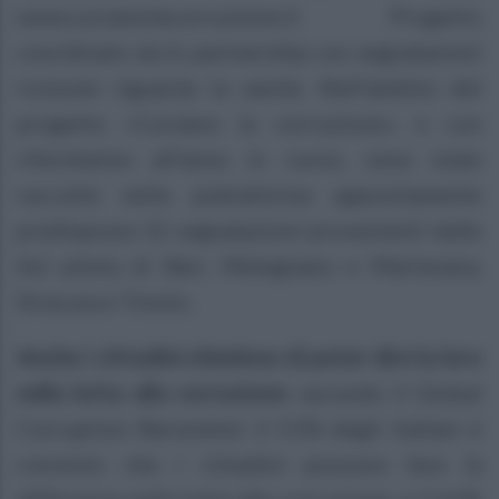
www.curiamolacorruzione.it Progetto
coordinato da In partnership con segnalazioni
ricevute riguarda la sanità. Nell’ambito del
progetto «Curiamo la corruzione», e con
riferimento all’anno in corso, sono state
raccolte nella piattaforma appositamente
predisposta 12 segnalazioni provenienti dalle
Asl pilota di Bari, Melegnano e Martesana,
Siracusa e Trento.
Anche i cittadini chiedono di poter dire la loro
nella lotta alla corruzione:
secondo il Global
Corruption Barometer il 51% degli italiani è
convinto che i cittadini possono fare la