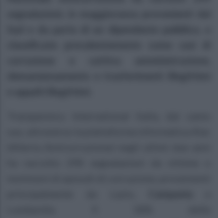
segnalazioni, in maggioranza provenienti dal
Sud e da parte di un dipendente pubblico, e
classificate prevalentemente come casi di
corruzione e cattiva amministrazione,
demansionamento e trasferimenti illegittimi
e appalti illegittimi.
Transparency International Italia, dal canto
suo, attraverso la piattaforma informatica Alac
(Allerta Anticorruzione) negli ultimi due anni
ha raccolto 298 segnalazioni da vittime o
testimoni di episodi di corruzione, provenienti
principalmente da Lazio,
Campania
e
Lombardia. Il 18% delle