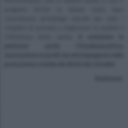
Altroconsumo, che in questo modo e con il
progetto Diritti in Salute vuole dare
concretezza all’obbligo morale per tutti i
cittadini di provare a migliorare la qualità e
l’efficienza della sanità.
A sostenere la
petizione anche Cittadinanzattiva,
associazione no profit da anni impegnata nella
promozione e tutela dei diritti dei cittadini.
Redazione