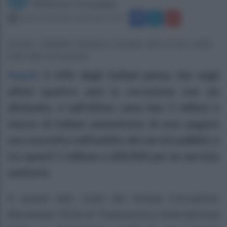
Redazione Ottopagine
lunedì 19 dicembre 2016 alle 15:24
Anche i cittadini chiedono di poter dire la loro nella
lotta alla corruzione..
Napoli
.
Il 63% degli italiani pensa che negli
ultimi quattro anni la corruzione non sia
diminuita, e nell’ultimo anno ben 2 milioni e
mezzo di italiani ammettono di aver pagato
una mazzetta nell’ambito dei servizi pubblici e
tra questi 1 milione e 600.000 per un servizio
sanitario.
A questi dati, tratti dal Global Corruption
Barometer 2016 di Transparency International