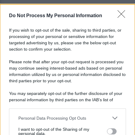
Do Not Process My Personal Information
Castel di Sangro: Allegri prova la formazione anti
Celta
If you wish to opt-out of the sale, sharing to third parties, or
processing of your personal or sensitive information for
Gabriel Jesus al Napoli? Pista concreta: le ultime
targeted advertising by us, please use the below opt-out
sulla trattativa
section to confirm your selection.
Please note that after your opt-out request is processed you
may continue seeing interest-based ads based on personal
information utilized by us or personal information disclosed to
third parties prior to your opt-out.
You may separately opt-out of the further disclosure of your
personal information by third parties on the IAB’s list of
downstream participants.
Personal Data Processing Opt Outs
This information may also be disclosed by us to third parties
on the IAB’s List of Downstream Participants that may further
I want to opt-out of the Sharing of my
disclose it to other third parties.
personal data.