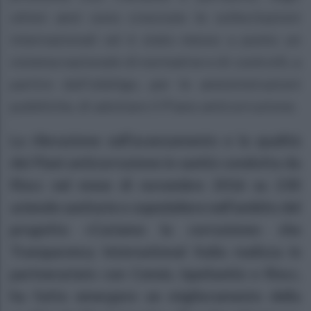
ultimi anni sono cresciute le sollecitazioni
internazionali ed è stato messo a punto un
sistema nazionale di normative e di controlli, a
partire dall’obbligo, per le amministrazioni
pubbliche, di adottare il Piano anticorruzione.
La rilevazione sull’avanzamento e la qualità
dei Piani anticorruzione in sanità condotta da
Riscc nel mese di novembre 2016 su 230
aziende sanitarie e ospedaliere nell’ambito del
progetto «Curiamo la corruzione» che
Transparency International Italia realizza in
partnerariato con Censis, IspeSanità e Riscc,
ha fatto emergere un miglioramento della