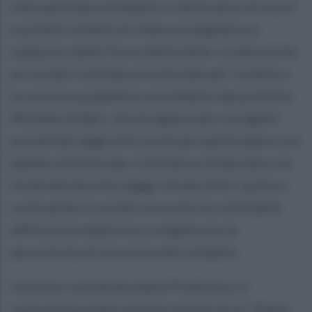
metropolitana di Napoli si doteranno di nuovi
e potenti sistemi di videosorveglianza a
supporto delle Forze dell’ordine. La decisione
arriva dal Comitato provinciale per l’ordine e
la sicurezza pubblica, presieduto dal prefetto
Michele di Bari, che ha approvato i progetti
presentati dagli enti locali per partecipare a un
bando ministeriale. L’iniziativa, finanziata con
fondi del decreto legge 14 del 2017, punta a
contrastare in modo concreto la criminalità
diffusa e predatoria e a migliorare la
percezione di sicurezza dei cittadini.
L’azione coordinata dalla Prefettura si
concretizza nella sottoscrizione di un “Patto