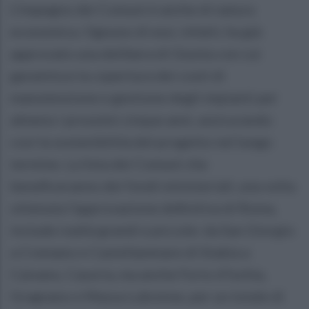
L’impegno dei Comuni è anche di natura
economica. Ognuno di essi, infatti, ha già
approvato una delibera di Giunta con cui
garantisce la copertura dei costi di
manutenzione e gestione degli impianti per
almeno i prossimi cinque anni, assicurando
così la sostenibilità del progetto nel lungo
termine. La lista dei Comuni che
beneficeranno dei fondi ministeriali, una volta
ottenuta l’approvazione definitiva di Roma,
include realtà grandi e piccole: da San Giorgio
a Cremano e Castellammare di Stabia a
Caivano, Casoria, ma anche Forio d’Ischia,
Gragnano e Massa Lubrense, per un totale di