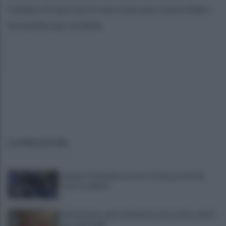
rendere il territorio non solo più controllato,
ma anche più vivibile.
ULTIME NOTIZIE
Lukaku-Fenerbahce, pronto il rilancio del club
turco: le ultime
Montesanto, apre a Napoli un nuovo polo sociale
per i più fragili