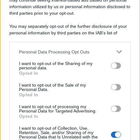
may continue seeing interest-based ads based on personal
information utilized by us or personal information disclosed to
third parties prior to your opt-out.
You may separately opt-out of the further disclosure of your
personal information by third parties on the IAB’s list of
downstream participants.
Personal Data Processing Opt Outs
This information may also be disclosed by us to third parties
on the IAB’s List of Downstream Participants that may further
I want to opt-out of the Sharing of my
disclose it to other third parties.
personal data.
Opted In
Please note that this website/app uses one or more Google
services and may gather and store information including but
I want to opt-out of the Sale of my
Personal Data.
not limited to your visit or usage behaviour. You may click to
Opted In
grant or deny consent to Google and its third-party tags to
use your data for below specified purposes in below Google
I want to opt-out of processing my
consent section.
Personal Data for Targeted Advertising.
Opted In
I want to opt-out of Collection, Use,
Retention, Sale, and/or Sharing of my
Personal Data that Is Unrelated with the