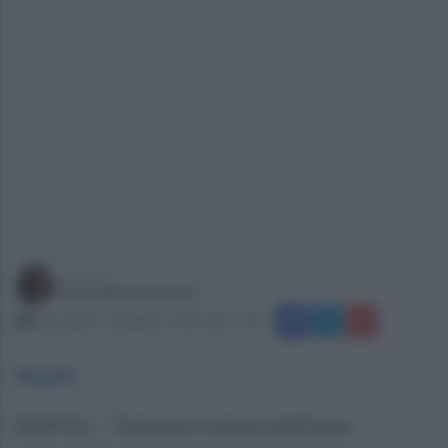
a cura di
Rossella Strianese
mercoledì 3 settembre 2025 alle 15:39
Napoli
.
NAPOLI – Trentuno Comuni dell’area