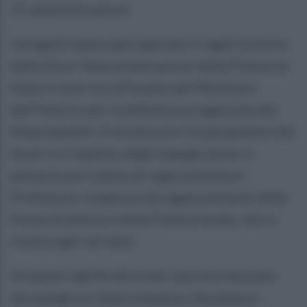
31 amministrazioni.
I progetti hanno già superato il vaglio tecnico
della Zona Telecomunicazioni della Polizia di
Stato e sono ora all’esame del Ministero
dell’Interno per la definitiva erogazione dei
finanziamenti. A monitorare l’avanzamento dei
lavori e il rispetto degli impegni presi ci
penserà una Cabina di regia istituita in
Prefettura, composta da rappresentanti delle
Forze di polizia e della Polizia locale, che si
riunirà ogni sei mesi.
Un passo significativo per una sicurezza più
tecnologica e interconnessa, che punta a