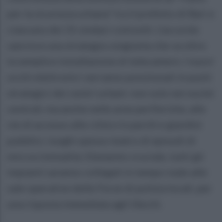
per la sicurezza urbana” tra il prefetto di Bari e
ciascuno dei 31 sindaci coinvolti. L’accordo
sancisce una strategia congiunta che va oltre
la semplice installazione di telecamere. I nuovi
occhi elettronici verranno posizionati in punti
strategici dei centri urbani: non solo nei nuclei
centrali, ma anche nelle aree periferiche, alle
vie di accesso alle città e in parchi e giardini
pubblici, luoghi spesso teatro di episodi di
microcriminalità. Elemento cruciale, tutti gli
impianti saranno collegati in tempo reale alle
sale operative delle Forze di polizia locali, per
una risposta immediata agli illeciti.