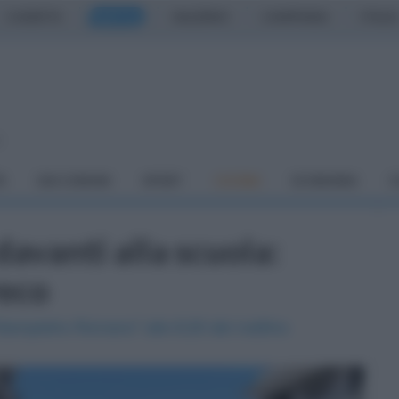
CASERTA
NAPOLI
SALERNO
CAMPANIA
ITALIA
o
À
DAI COMUNI
SPORT
CUCINA
ECONOMIA
C
avanti alla scuola:
reco
 "Giampietro-Romano" alle 8:20 del mattino