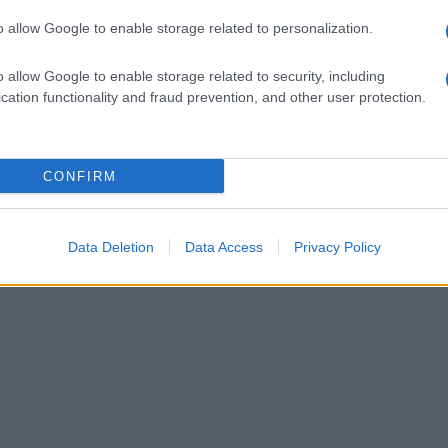
 si sono già verificati nella zona.
o allow Google to enable storage related to personalization.
o allow Google to enable storage related to security, including
cation functionality and fraud prevention, and other user protection.
CONFIRM
Data Deletion
Data Access
Privacy Policy