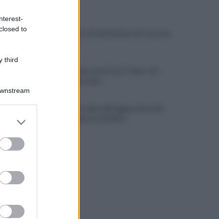
ULTIME NOTIZIE
nterest-
closed to
Lukaku verso il Fenerbache: ha l'accordo
col club
 third
Napoli Futsal, arriva Joao Timm: «Un
onore essere qui»
Downstream
Difende la madre dall'aggressione del
er and store
padre e viene accoltellato
to grant or
ed purposes