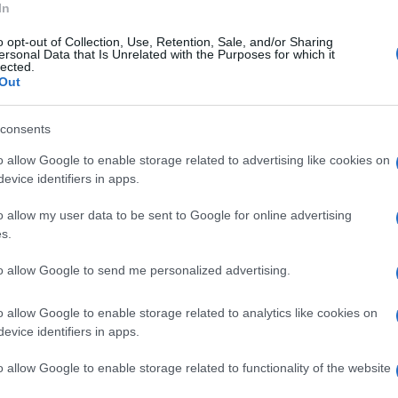
iversi metri. Testimoni raccontano di momenti
In
nti. La giovane ha battuto la testa sull’asfalto,
o opt-out of Collection, Use, Retention, Sale, and/or Sharing
ersonal Data that Is Unrelated with the Purposes for which it
erite.
lected.
Out
consents
ale e dell’ambulanza. La 12enne, dolorante ma
o allow Google to enable storage related to advertising like cookies on
evice identifiers in apps.
ale Santobono di Napoli, dove è stata
ente, non è in pericolo di vita ed è stata
o allow my user data to be sent to Google for online advertising
s.
. Anche il 17enne, medicato per ferite minori,
nosi.
to allow Google to send me personalized advertising.
o allow Google to enable storage related to analytics like cookies on
evice identifiers in apps.
 sicurezza stradale davanti alle scuole. I
o allow Google to enable storage related to functionality of the website
rolli e l’assenza di misure di sicurezza