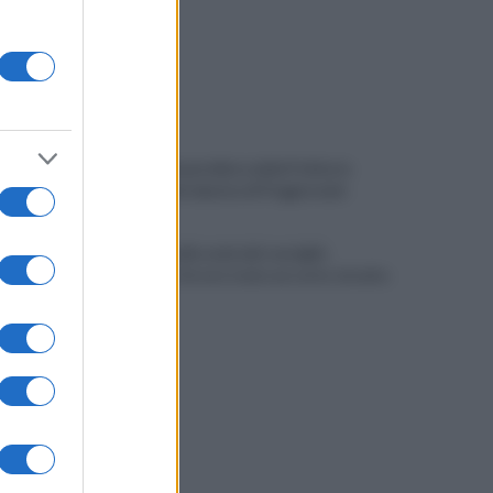
VIDEO | Smantellata dalla Polizia la
baraccopoli abusiva di Poggioreale
Incendio nella sede del consiglio
comunale: forse è stato un corto circuito