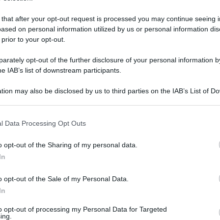
 that after your opt-out request is processed you may continue seeing i
ased on personal information utilized by us or personal information dis
 prior to your opt-out.
rately opt-out of the further disclosure of your personal information by
he IAB’s list of downstream participants.
tion may also be disclosed by us to third parties on the IAB’s List of 
 that may further disclose it to other third parties.
 that this website/app uses one or more Google services and may gath
l Data Processing Opt Outs
including but not limited to your visit or usage behaviour. You may click 
 to Google and its third-party tags to use your data for below specifi
1 gennaio 2025 alle 12:23
o opt-out of the Sharing of my personal data.
ogle consent section.
In
mentre attraversava sulle strisce pedonali da un
sorpassato un'auto senza accorgersi della presenza
o opt-out of the Sale of my Personal Data.
In
in pochi istanti: lo scooter ha colpito in
to opt-out of processing my Personal Data for Targeted
ing.