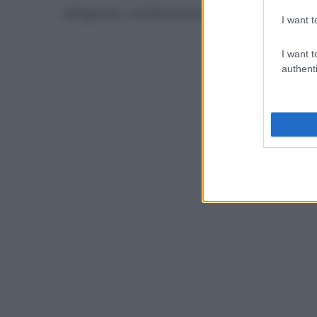
adeguate, evidenziando che episodi simili
I want t
I want t
authenti