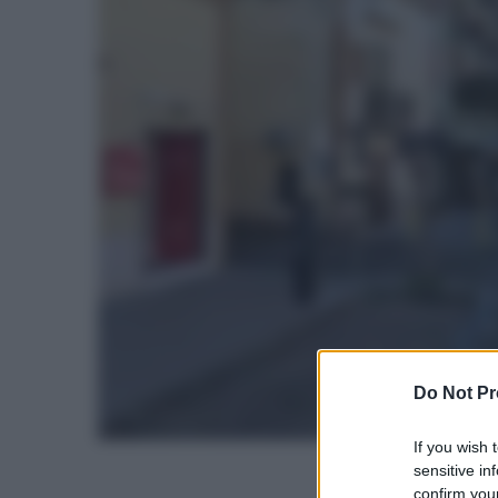
Do Not Pr
If you wish 
sensitive in
confirm your