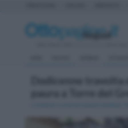
PRIMA PAGINA
AVELLINO
BENEVENTO
Sabato 8 Agosto 2026
| Direttore Editoriale:
Antonio Sass
HOME
POLITICA
CRONACA
ATTUALIT
Dodicenne travolta d
paura a Torre del G
L'incidente è avvenuto davanti all'istituto