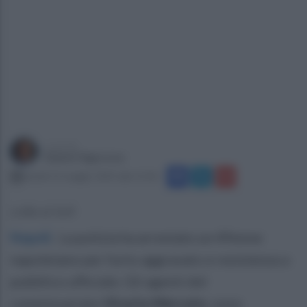
a cura di
Gianni Vigoroso
lunedì 12 maggio 2025 alle 12:36
Lotta ai furti
Napoli
.
La polizia ha arrestato un 49enne
napoletano per furto aggravato e resistenza a
pubblico ufficiale. Gli agenti del
commissariato
Vicaria-Mercato
, sono