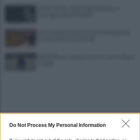
Il calcio italiano saluta Pippo Marchioro: il
messaggio della SSC Napoli
Linea 1 Napoli, ad agosto stop ai prolungamenti
notturni: ultima corsa alle 23
Napoli Women, colpo per l'attacco: arriva Chanté
Dompig
Do Not Process My Personal Information
Allenamento sotto la pioggia a Castel di Sangro:
in campo Mctominay e De Bruyne