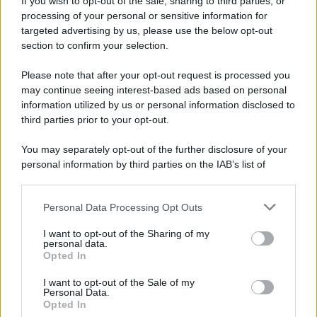
If you wish to opt-out of the sale, sharing to third parties, or
processing of your personal or sensitive information for
Spiagge Napoli: blitz ASIA per l'ambiente a San
targeted advertising by us, please use the below opt-out
Giovanni a Teduccio
section to confirm your selection.
Please note that after your opt-out request is processed you
may continue seeing interest-based ads based on personal
information utilized by us or personal information disclosed to
third parties prior to your opt-out.
You may separately opt-out of the further disclosure of your
personal information by third parties on the IAB’s list of
downstream participants.
Personal Data Processing Opt Outs
This information may also be disclosed by us to third parties
on the IAB’s List of Downstream Participants that may further
I want to opt-out of the Sharing of my
disclose it to other third parties.
personal data.
Opted In
Please note that this website/app uses one or more Google
services and may gather and store information including but
I want to opt-out of the Sale of my
Personal Data.
not limited to your visit or usage behaviour. You may click to
Opted In
grant or deny consent to Google and its third-party tags to