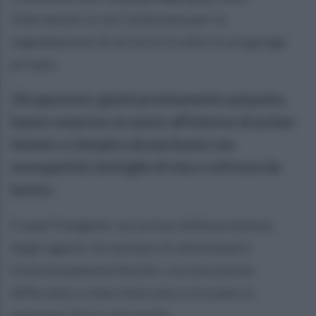
intervenuti in via Carbonara per la
segnalazione di un furto in atto in un garage
privato.
Gli operatori, giunti prontamente sul posto,
hanno sorpreso un uomo all’interno di un box
intento a riempire alcune buste con
monopattini, bottiglie di vino e attrezzi da
lavoro.
Il quei frangenti, accortosi della presenza
degli agenti, ha tentato di allontanarsi
frettolosamente finchè, con non poche
difficoltà, è stato bloccato e trovato in
possesso di un cacciavite.