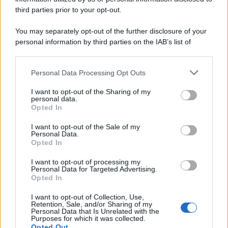
third parties prior to your opt-out.
You may separately opt-out of the further disclosure of your
personal information by third parties on the IAB’s list of
downstream participants.
Personal Data Processing Opt Outs
This information may also be disclosed by us to third parties
on the IAB’s List of Downstream Participants that may further
I want to opt-out of the Sharing of my
disclose it to other third parties.
personal data.
Opted In
Please note that this website/app uses one or more Google
services and may gather and store information including but
I want to opt-out of the Sale of my
Personal Data.
not limited to your visit or usage behaviour. You may click to
Opted In
grant or deny consent to Google and its third-party tags to
use your data for below specified purposes in below Google
I want to opt-out of processing my
consent section.
Personal Data for Targeted Advertising.
Opted In
I want to opt-out of Collection, Use,
Retention, Sale, and/or Sharing of my
Personal Data that Is Unrelated with the
Purposes for which it was collected.
Opted Out