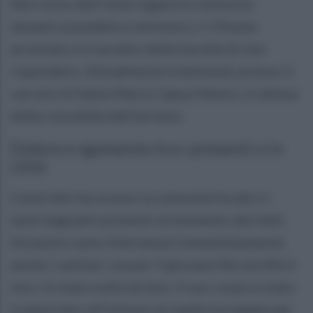
Nel corso dell’interrogatorio notturno
davanti al pubblico ministero, il 19enne
arrestato si è avvalso della facoltà di non
rispondere. Attualmente è detenuto presso il
carcere di Santa Maria Capua Vetere, in attesa
della convalida dell’arresto.
Dolore e sgomento tra i presenti e in
città
L’omicidio ha scosso la comunità locale e i
tanti bagnanti presenti al momento dei fatti.
Sul posto sono intervenuti immediatamente
anche i sanitari, ma per il giovane Nicola Mirti
non c’è stato nulla da fare. Il suo corpo è stato
trasportato all’istituto di medicina legale per