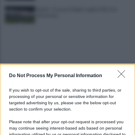
Napoli - Osasuna: Allegri sceglie il 433. Out
Mctominay
Do Not Process My Personal Information
Campi Flegrei, il piano del Governo: nodo abusi
edilizi e promessa nuovi fondi
If you wish to opt-out of the sale, sharing to third parties, or
processing of your personal or sensitive information for
Gutierrez saluta Napoli: la lettera di
targeted advertising by us, please use the below opt-out
ringraziamento per i tifosi azzurri
section to confirm your selection.
Please note that after your opt-out request is processed you
may continue seeing interest-based ads based on personal
information utilized by us or personal information disclosed to