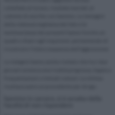
coltellate al torace, risultate mortali, al
culmine di una lite con Sannino. Le immagini
della videosorveglianza del lido e le
testimonianze dei presenti hanno fornito un
quadro chiaro agli inquirenti, permettendo di
ricostruire l’intera sequenza dell’aggressione.
Le indagini hanno anche rivelato che tra i due
giovani esisteva una rivalità pregressa, legata a
frequentazioni criminali comuni. La vittima
risultava avere un precedente per droga.
Sannino in carcere, si è avvalso della
facoltà di non rispondere