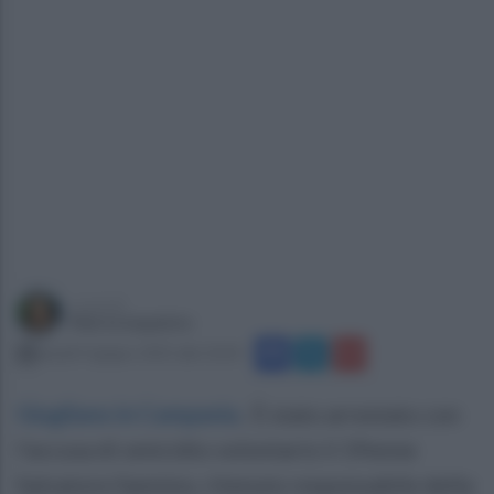
a cura di
Marta Iaquinto
lunedì 9 giugno 2025 alle 10:24
Giugliano in Campania
.
È stato arrestato con
l’accusa di omicidio volontario il 19enne
Salvatore Sannino, ritenuto responsabile della