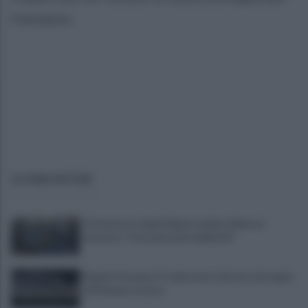
l’autopsia.
ULTIME NOTIZIE
Terremoto Campi Flegrei, sindaci delusi al
Governo: "Ora interventi definitivi"
Napoli-Osasuna 2-1: gli azzurri vincono nel segno
di Politano e Lucca