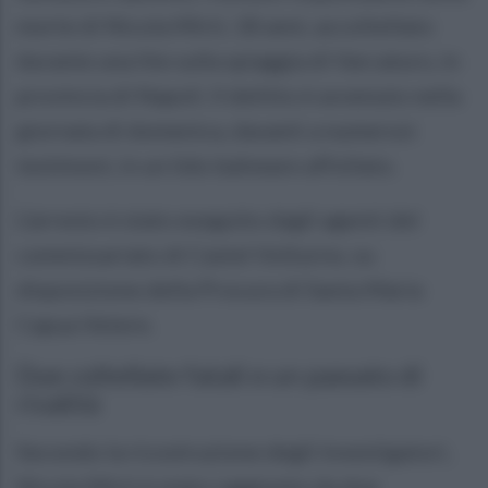
morte di Nicola Mirti, 18 anni, accoltellato
durante una lite sulla spiaggia di Varcaturo, in
provincia di Napoli. Il delitto è avvenuto nella
giornata di domenica, davanti a numerosi
testimoni, in un lido balneare affollato.
L’arresto è stato eseguito dagli agenti del
commissariato di Castel Volturno, su
disposizione della Procura di Santa Maria
Capua Vetere.
Due coltellate fatali e un passato di
rivalità
Secondo la ricostruzione degli investigatori,
Nicola Mirti è stato raggiunto da due