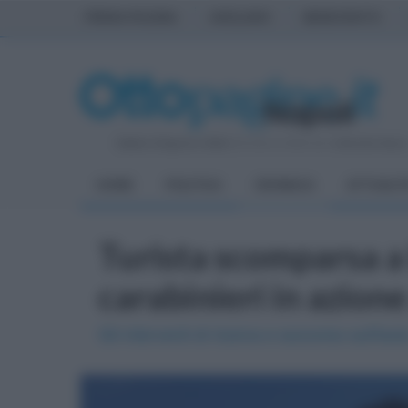
PRIMA PAGINA
AVELLINO
BENEVENTO
Sabato 8 Agosto 2026
| Direttore Editoriale:
Antonio Sass
HOME
POLITICA
CRONACA
ATTUALIT
Turista scomparsa a 
carabinieri in azione
Gli interventi di ricerca e soccorso sull'isol