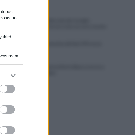
ULTIME NOTIZIE
nterest-
closed to
Incendio nella sede del consiglio
comunale: forse è stato un corto circuito
 third
Napoli locomotiva del Sud: il Pil cresce
dell’1,5%
Downstream
Spari durante la Notte Bianca, terrore a
er and store
Secondigliano
to grant or
ed purposes