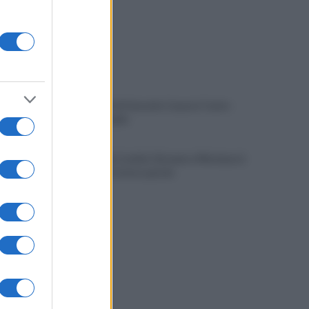
IL PIZZINO di Gerardo Casucci: Cento
milioni in ballo
Mazzocchi, Contini, Giovane e Marianucci
con i tifosi: le loro parole