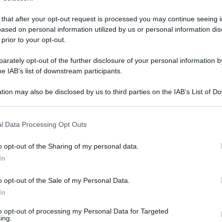
 that after your opt-out request is processed you may continue seeing i
ased on personal information utilized by us or personal information dis
 prior to your opt-out.
rately opt-out of the further disclosure of your personal information by
he IAB’s list of downstream participants.
tion may also be disclosed by us to third parties on the IAB’s List of 
 that may further disclose it to other third parties.
 that this website/app uses one or more Google services and may gath
l Data Processing Opt Outs
including but not limited to your visit or usage behaviour. You may click 
 to Google and its third-party tags to use your data for below specifi
 21 settembre 2025 alle 11:42
o opt-out of the Sharing of my personal data.
ogle consent section.
In
 i Carabinieri dell’isola di Capri, impegnati in
o opt-out of the Sale of my Personal Data.
primo allarme nel pomeriggio: una 87enne
In
lontanata dal gruppo organizzato con cui era
to opt-out of processing my Personal Data for Targeted
tate subito. A riconoscerla, tra i passeggeri di
ing.