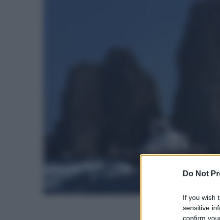
Do Not Pr
If you wish 
sensitive in
confirm your