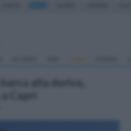
CASERTA
NAPOLI
SALERNO
CAMPANIA
ITALIA
o
À
DAI COMUNI
SPORT
CUCINA
ECONOMIA
C
barca alla deriva,
 a Capri
a