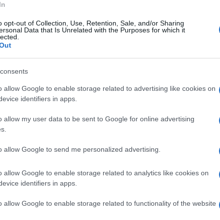
In
iniera libera dal servizio. Le immagini delle
o opt-out of Collection, Use, Retention, Sale, and/or Sharing
’intuizione. Poco dopo, intorno alle 20:20,
ersonal Data that Is Unrelated with the Purposes for which it
lected.
tuglia radiomobile a Sorrento, in stato
Out
data ai sanitari del 118, è tornata col suo
consents
o allow Google to enable storage related to advertising like cookies on
otovedetta caprese hanno soccorso un natante
evice identifiers in apps.
a loro due minori.
o allow my user data to be sent to Google for online advertising
s.
 era rimasta alla deriva a 4 miglia dalla costa,
to allow Google to send me personalized advertising.
 fino al porto, stanno tutti bene.
o allow Google to enable storage related to analytics like cookies on
evice identifiers in apps.
o allow Google to enable storage related to functionality of the website