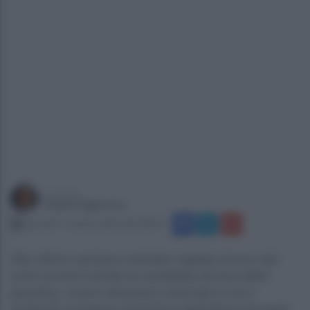
a cura di
Gianni Vigoroso
martedì 7 ottobre 2025 alle 08:50
Alle vittime venivano sottratte migliaia di euro dai
conti correnti tramite la cosiddetta tecnica dello
spoofing, ovvero attraverso chiamate in cui il
truffatore si fingeva l'operatore dell'istituto bancario