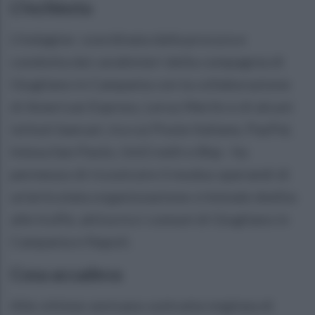
L'inchiesta
L'indagine coordinata dalla procura e
condotta dai carabinieri della compagnia di
Giugliano in Campania con la collaborazione
di American Express, Leroy Merlin e di alcuni
istituti bancari, tra cui Poste Italiane, PayPal,
Intesa San Paolo, UniCredit e Bnp - ha
permesso di ricostruire il modus operandi di
un'articolata organizzazione criminale dedita
alle truffe, attiva tra i comuni di Giugliano in
Campania e Napoli.
Cosa accadeva
Alle vittime venivano sottratte migliaia di