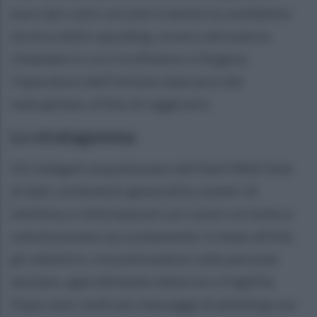
euro dai conti correnti tramite la cosiddetta
tecnica dello spoofing, ovvero attraverso
chiamate in cui il truffatore si fingeva
l'operatore dell'istituto bancario del
malcapitato al fine di raggirarlo.
Lo stratagemma
Gli indagati acquistavano dal Dark Web liste
di dati contenenti generalità, numeri di
telefono e informazioni sul conto corrente e
selezionavano accuratamente, in base all'età,
gli obiettivi, concentrandosi sulle persone
anziane, approfittando della loro fragilità.
Dopo aver inoltrato messaggi di phishing con