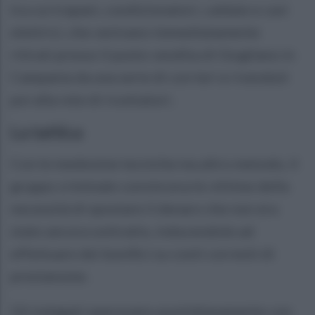
tra cui trapani, condizionatori, caldaie e cavi
elettrici, che venivano immediatamente
ritirati presso il punto vendita di Giugliano in
Campania da una serie di corrieri e rivenduti
poi alla rete di ricettatori.
La tattica
Con le medesime tecniche ma altro metodo, il
gruppo criminale convinceva le vittime della
necessità di spostare il denaro che non era
stato ancora sottratto, inducendole ad
effettuare dei bonifici su conti correnti di
prestanome.
Gli indagati operavano quotidianamente con