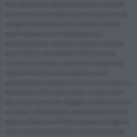
finti addebiti di pagamento e link di siti web
falsi che riproducevano gli istituti bancari, gli
indagati attendevano che l'utente cadesse
nella trappola, lo ricontattavano e si
millantavano per operatori bancari al fine di
farsi fornire i dati sensibili dei loro conti
correnti. Le vittime, convinte di compiere le
operazioni al fine di recuperare i soldi
asseritamente sottratti nel corso di un attacco
informatico, fornivano numeri di carta, pin e
Otp. A quel punto gli indagati, ottenuti i codici
necessari, effettuavano velocemente dal sito
della società Leroy Merlin acquisti di ingente
valore di elettrodomestici e materiale edile,