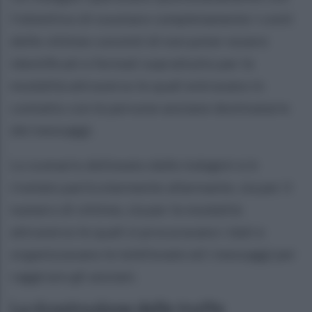
l'obiettivo di svuotare completamente i conti
delle vittime convinti di non poter essere
identificati e fermati soprattutto per le
modalità attraverso le quali entravano in
contatto con le persone anziane destinatarie
dei messaggi.
Lo scenario delineato dalle indagini si è
rivelato particolarmente allarmante, sia per il
numero di vittime, sia per le modalità
attraverso le quali si procuravano i dati e
organizzavano le telefonate ed i messaggi per
raggirare gli anziani.
La ricostruzione delle truffe