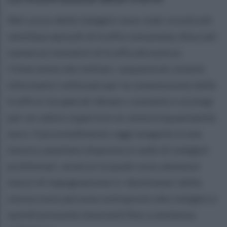
Nel corso delle indagini sono stati ricostruiti
ventidue episodi di truffa consumata, bloccati
numerosi tentativi di truffa attraverso
l'intervento dei militari, sequestrati sistemi
informatici utilizzati per la commissione delle
truffe e recuperati denaro contante e orologi
per un valore superiore ai centocinquantamila
euro. II provvedimento oggi eseguito è una
misura cautelare disposta in sede di indagini
preliminari, avverso la quale sono ammessi
mezzi di impugnazione e i destinatari della
stessa sono persone sottoposte alle indagini e
quindi presunte innocenti fino a sentenza