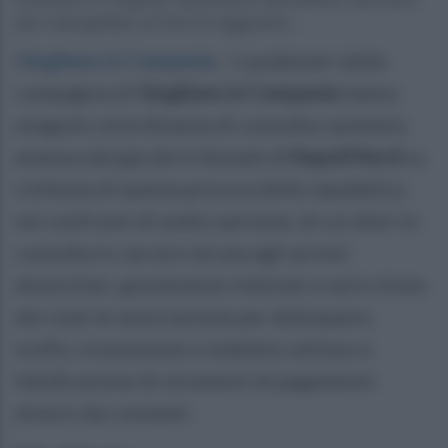
del malcapitato al fine di raggirarlo...
Giugliano in Campania
.
I carabinieri della
compagnia di
Giugliano in Campania
hanno
eseguito un'ordinanza di custodia cautelare,
emessa dal gip del tribunale di
Napoli Nord
su
richiesta di questa procura della repubblica
nei confronti di undici persone, di cui dieci in
custodia in carcere ed una agli arresti
domiciliari, gravemente indiziati a vario titolo
dei reati di associazione per delinquere,
truffa, ricettazione e indebito utilizzo e
falsificazione di strumenti di pagamento
diversi dai contanti.