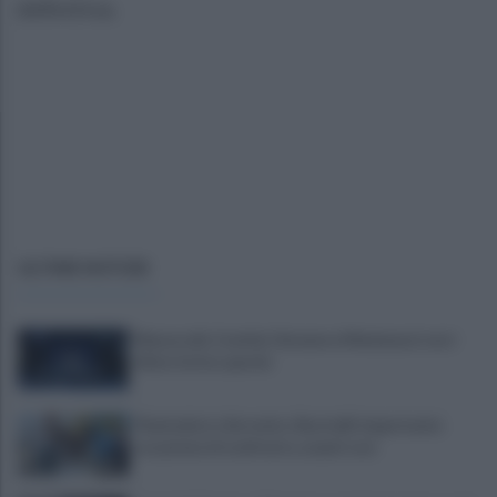
definitiva.
ULTIME NOTIZIE
Mazzocchi, Contini, Giovane e Marianucci con i
tifosi: le loro parole
Piantedosi a Sorrento, Rastrelli: importante
occasione di confronto, avanti così