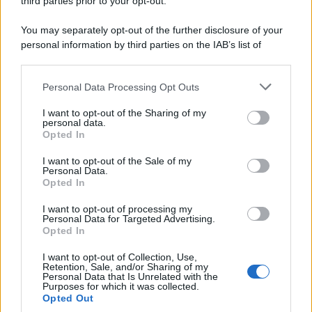
third parties prior to your opt-out.
You may separately opt-out of the further disclosure of your
personal information by third parties on the IAB’s list of
downstream participants.
Personal Data Processing Opt Outs
This information may also be disclosed by us to third parties
on the IAB’s List of Downstream Participants that may further
I want to opt-out of the Sharing of my
disclose it to other third parties.
personal data.
Opted In
Please note that this website/app uses one or more Google
services and may gather and store information including but
I want to opt-out of the Sale of my
Personal Data.
not limited to your visit or usage behaviour. You may click to
Opted In
grant or deny consent to Google and its third-party tags to
use your data for below specified purposes in below Google
I want to opt-out of processing my
consent section.
Personal Data for Targeted Advertising.
Opted In
I want to opt-out of Collection, Use,
Retention, Sale, and/or Sharing of my
Personal Data that Is Unrelated with the
Purposes for which it was collected.
Opted Out