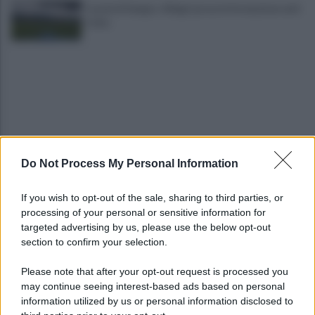
Castel di Sangro: Allegri prova la formazione anti
Celta
Do Not Process My Personal Information
Gabriel Jesus al Napoli? Pista concreta: le ultime
sulla trattativa
If you wish to opt-out of the sale, sharing to third parties, or
processing of your personal or sensitive information for
Napoli, Meret o Savic? Spunta un nuovo nome per
targeted advertising by us, please use the below opt-out
la porta azzurra!
section to confirm your selection.
Please note that after your opt-out request is processed you
may continue seeing interest-based ads based on personal
information utilized by us or personal information disclosed to