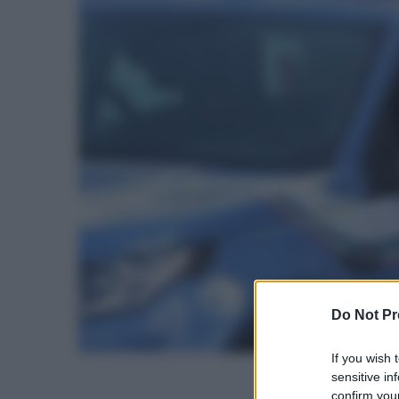
Do Not Pr
If you wish 
sensitive in
confirm your