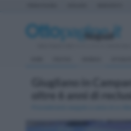
PRIMA PAGINA
AVELLINO
BENEVENTO
Sabato 8 Agosto 2026
| Direttore Editoriale:
Antonio Sass
HOME
POLITICA
CRONACA
ATTUALIT
Giugliano in Campan
oltre 6 anni di reclu
Provvedimanto eseguito a carico di un 49