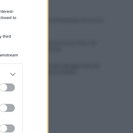
ULTIME NOTIZIE
nterest-
closed to
Lukaku verso il Fenerbache: ha l'accordo
col club
 third
Napoli Futsal, arriva Joao Timm: «Un
onore essere qui»
Downstream
Difende la madre dall'aggressione del
er and store
padre e viene accoltellato
to grant or
ed purposes