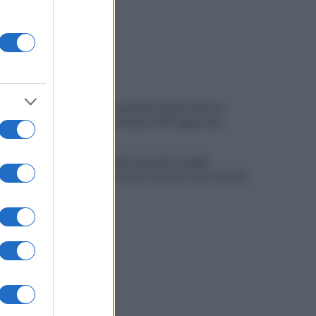
VIDEO | Smantellata dalla Polizia la
baraccopoli abusiva di Poggioreale
Incendio nella sede del consiglio
comunale: forse è stato un corto circuito