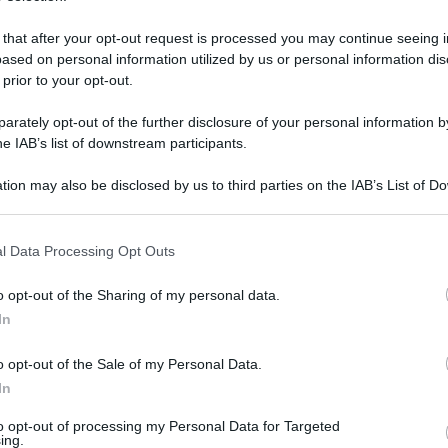
 that after your opt-out request is processed you may continue seeing i
ased on personal information utilized by us or personal information dis
 prior to your opt-out.
rately opt-out of the further disclosure of your personal information by
he IAB’s list of downstream participants.
tion may also be disclosed by us to third parties on the IAB’s List of 
 that may further disclose it to other third parties.
 that this website/app uses one or more Google services and may gath
l Data Processing Opt Outs
including but not limited to your visit or usage behaviour. You may click 
 to Google and its third-party tags to use your data for below specifi
 dicembre 2025 alle 17:49
o opt-out of the Sharing of my personal data.
ogle consent section.
In
anni di reclusione: arrestato dalla polizia
o opt-out of the Sale of my Personal Data.
restato un 49enne napoletano in esecuzione di
In
li agenti del commissariato di Giugliano-
to opt-out of processing my Personal Data for Targeted
 dell'uomo il provvedimento emesso lo scorso
ing.