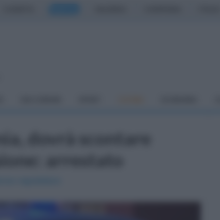
CASERTA
NAPOLI
SALERNO
CAMPANIA
ITALIA
o
À
DAI COMUNI
SPORT
CUCINA
ECONOMIA
C
ia, dovrà scontare
sione: arrestato
enne napoletano