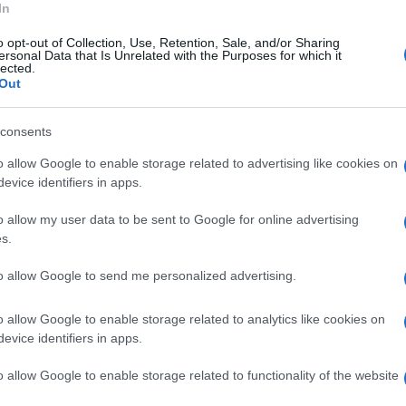
In
esso il tribunale di Napoli nord ufficio
o opt-out of Collection, Use, Retention, Sale, and/or Sharing
à espiare la pena di 6 anni e 8 mesi di
ersonal Data that Is Unrelated with the Purposes for which it
lected.
za sessuale.
Out
consents
o allow Google to enable storage related to advertising like cookies on
evice identifiers in apps.
o allow my user data to be sent to Google for online advertising
s.
to allow Google to send me personalized advertising.
o allow Google to enable storage related to analytics like cookies on
evice identifiers in apps.
o allow Google to enable storage related to functionality of the website