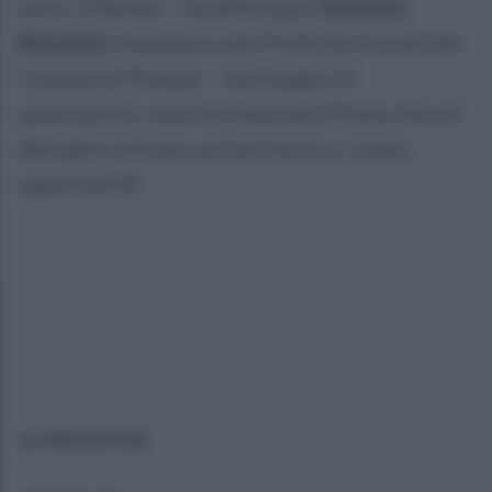
tutto il Mondo – ha affermato
Vincenzo
Mazzetti
, Assessore alle Politiche Sociali del
Comune di Pompei - ha bisogno di
associazioni come Archeoclub d’Italia che nel
dettaglio entrano sul territorio e creano
opportunità”.
ULTIME NOTIZIE