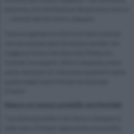
passione, una rivisitazione dei processi storico
– culturali del territorio campano.
Tutta la regione è un fiorire di beni culturali
che necessitano però di essere tutelati con
maggiore forza e Archeoclub d’Italia sta
facendo la sua parte. Ma la Campania cresce
anche dal punto di vista della quantità e della
qualità degli eventi firmati Archeoclub
d’Italia”.
Nasce un nuovo presidio territoriale
“La cultura presidia il territorio e dunque la
sede nata a Pompei rappresenta un presidio