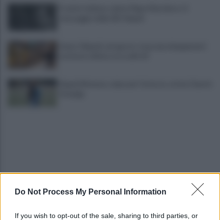
Il calcio italiano saluta Pippo Marchioro: il
messaggio della SSC Napoli
Linea 1 Napoli, ad agosto stop ai prolungamenti
notturni: ultima corsa alle 23
Napoli Women, colpo per l'attacco: arriva Chanté
Dompig
Do Not Process My Personal Information
Allenamento sotto la pioggia a Castel di Sangro:
in campo Mctominay e De Bruyne
If you wish to opt-out of the sale, sharing to third parties, or