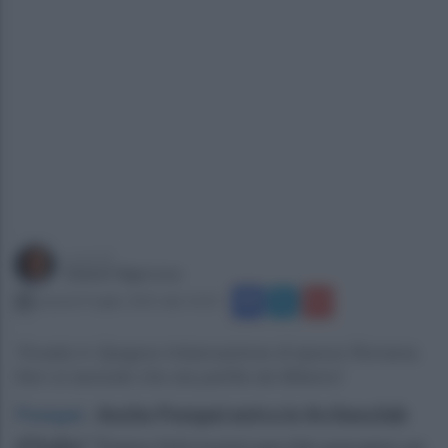
a cura di
Gianni Vigoroso
venerdì 4 luglio 2025 alle 14:35
Trovata in Spagna imbarcazione di epoca Romana.
Non si esclude che sia partita da Miseno!
Pompei
.
Anche Pompei entra in Archeoclub
d’Italia!
“Siamo felicissimi perchè avevamo un