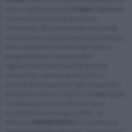
vuoto in quanto mancava
Pompei
. Oggi quella
che è la città famosa nel mondo per
l’archeologia, di un’archeologia tramandata
che può essere vissita in maniera quotidiana è
parte integrante di Archeoclub d’Italia. Il
gruppo dirigente di questa sede è
rappresentato da persone che sono dei
visionari che vogliono andare oltre ,lo
steccato della cultura dell’approssimazione.
Archeoclub cresce e cresce la Campania dalle
16 sedi siamo arrivati a 28 sedi con un
incremento di iscritti pari al 40 % - ha
affermato
Michele Martucci
, Coordinatore
Archeoclub d’Italia Campania - con una nuova