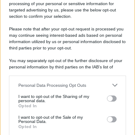
processing of your personal or sensitive information for
Spiagge Napoli: blitz ASIA per l'ambiente a San
targeted advertising by us, please use the below opt-out
Giovanni a Teduccio
section to confirm your selection.
Please note that after your opt-out request is processed you
may continue seeing interest-based ads based on personal
information utilized by us or personal information disclosed to
third parties prior to your opt-out.
You may separately opt-out of the further disclosure of your
personal information by third parties on the IAB’s list of
downstream participants.
Personal Data Processing Opt Outs
This information may also be disclosed by us to third parties
on the IAB’s List of Downstream Participants that may further
I want to opt-out of the Sharing of my
disclose it to other third parties.
personal data.
Opted In
Please note that this website/app uses one or more Google
services and may gather and store information including but
I want to opt-out of the Sale of my
Personal Data.
not limited to your visit or usage behaviour. You may click to
Opted In
grant or deny consent to Google and its third-party tags to
use your data for below specified purposes in below Google