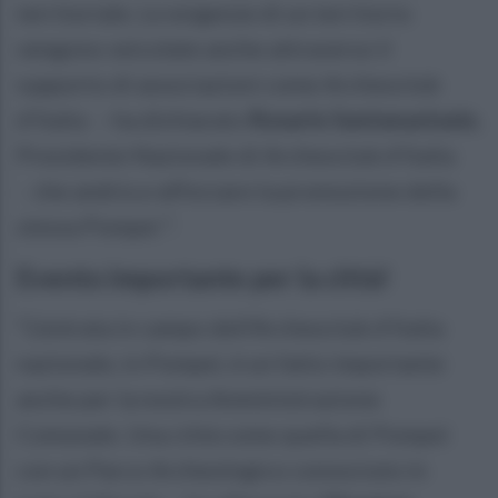
territoriale. Le esigenze di un territorio
vengono veicolate anche attraverso il
supporto di associazioni come Archeoclub
d’Italia – ha dichiarato
Rosario Santanastasio
,
Presidente Nazionale di Archeoclub d’Italia
- che andrà a rafforzare la promozione della
stessa Pompei ”.
Evento importante per la città!
“L’entrata in campo dell’Archeoclub d’Italia
nazionale, in Pompei, è un fatto importante
anche per la nostra Amministrazione
Comunale. Una città come quella di Pompei
con un Parco Archeologico conosciuto in