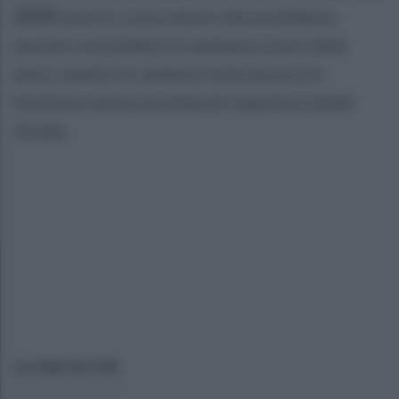
2019
sono in corso lavori che avrebbero
dovuto concludersi in autunno e poi a fine
anno, mentre il cantiere resta ancora in
funzione senza una data di riapertura della
strada.
ULTIME NOTIZIE