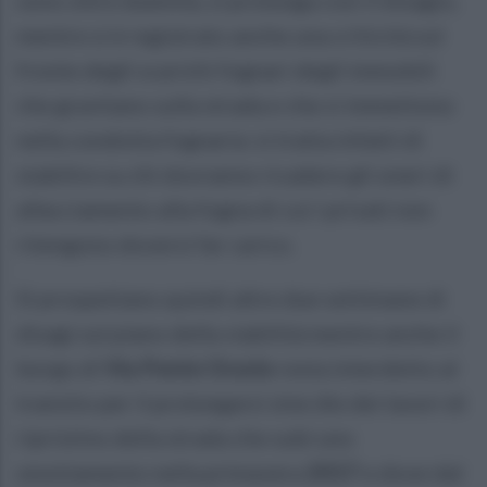
mentre si è registrato anche una criticità sul
fronte degli scarichi fognari degli immobili
che gravitano sulla strada e che si immettono
nella condotta fognaria: si tratta infatti di
stabilire su chi dovranno ricadere gli oneri di
allacciamento alla fogna di cui i privati non
ritengono doversi far carico.
Si prospettano quindi altre due settimane di
disagi sul piano della viabilità mentre anche il
borgo di
Via Ponte Orazio
resta interdetto al
transito per il prolungarsi sine die dei lavori di
ripristino della strada che subì uno
smottamento nella primavera
2017
e dove dal