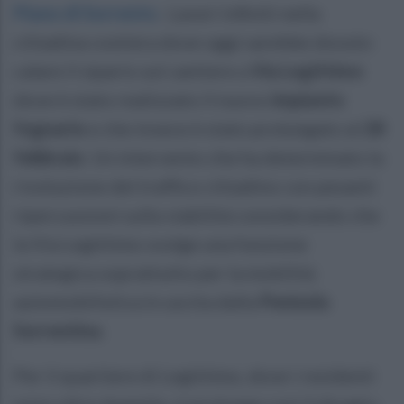
Piano di Sorrento
.
Lavori infiniti nella
cittadina costiera dove oggi sarebbe dovuto
calare il sipario sul cantiere a
Via Legittimo
dove è stato realizzato il nuovo
impianto
fognario
e che invece è stato prolungato al
28
febbraio
. Un intervento che ha determinato la
rivoluzione del traffico cittadino con pesanti
ripercussioni sulla viabilità considerando che
la Via Legittimo svolge una funzione
strategica soprattutto per la mobilità
automobilistica in uscita dalla
Penisola
Sorrentina
.
Per il quartiere di Legittimo, dove i residenti
sono oltre duemila, si prolunga così il disagio,