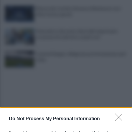
Mazzocchi, Contini, Giovane e Marianucci con i
tifosi: le loro parole
Piantedosi a Sorrento, Rastrelli: importante
occasione di confronto, avanti così
Castel di Sangro: Allegri prova la formazione anti
Celta
Do Not Process My Personal Information
Gabriel Jesus al Napoli? Pista concreta: le ultime
sulla trattativa