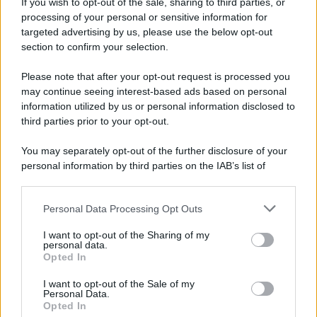
If you wish to opt-out of the sale, sharing to third parties, or
processing of your personal or sensitive information for
Napoli, Meret o Savic? Spunta un nuovo nome per
targeted advertising by us, please use the below opt-out
la porta azzurra!
section to confirm your selection.
Please note that after your opt-out request is processed you
may continue seeing interest-based ads based on personal
information utilized by us or personal information disclosed to
third parties prior to your opt-out.
You may separately opt-out of the further disclosure of your
personal information by third parties on the IAB’s list of
downstream participants.
Personal Data Processing Opt Outs
This information may also be disclosed by us to third parties
on the IAB’s List of Downstream Participants that may further
I want to opt-out of the Sharing of my
disclose it to other third parties.
personal data.
Opted In
Please note that this website/app uses one or more Google
services and may gather and store information including but
I want to opt-out of the Sale of my
Personal Data.
not limited to your visit or usage behaviour. You may click to
Opted In
grant or deny consent to Google and its third-party tags to