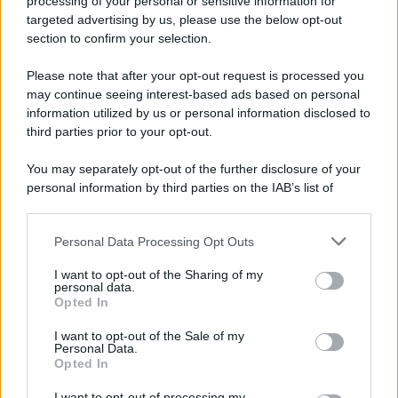
processing of your personal or sensitive information for
Minacce di morte al sindaco di Striano: 67enne
targeted advertising by us, please use the below opt-out
arrestato e ai domiciliari
section to confirm your selection.
Please note that after your opt-out request is processed you
may continue seeing interest-based ads based on personal
information utilized by us or personal information disclosed to
third parties prior to your opt-out.
You may separately opt-out of the further disclosure of your
personal information by third parties on the IAB’s list of
downstream participants.
Personal Data Processing Opt Outs
This information may also be disclosed by us to third parties
on the IAB’s List of Downstream Participants that may further
I want to opt-out of the Sharing of my
disclose it to other third parties.
personal data.
Opted In
Please note that this website/app uses one or more Google
services and may gather and store information including but
I want to opt-out of the Sale of my
Personal Data.
not limited to your visit or usage behaviour. You may click to
Opted In
grant or deny consent to Google and its third-party tags to
use your data for below specified purposes in below Google
I want to opt-out of processing my