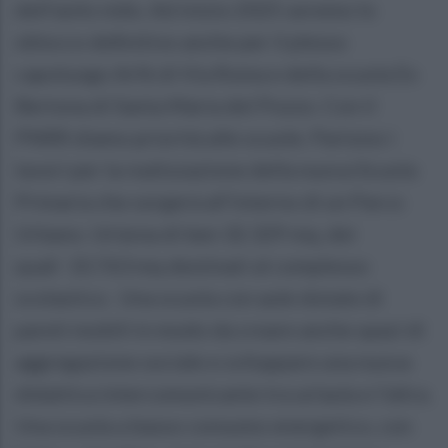
dell’asilo nido. Ad inizio 2025 avremo lo
sblocco definitivo anche per il plesso
capoluogo Arfè di Via Roma e della scuola Ex
Bertona di Santa Maria del Pozzo. Con il
PNRR diamo priorità alle scuole. Partono i
lavori per la realizzazione della nuova Scuola
Primaria che sorgerà all’interno di un Parco
Urbano. Un’area di ben 32.329 mq, dei
quali 10.763 mq destinati al complesso
scolastico. Una scuola con aule dotate di
pareti mobili in modo da creare anche spazi di
aggregazione sociale e sviluppare una nuova
didattica intercomunicante tra un’aula e l’altra.
Una scuola a basso consumo energetico, con