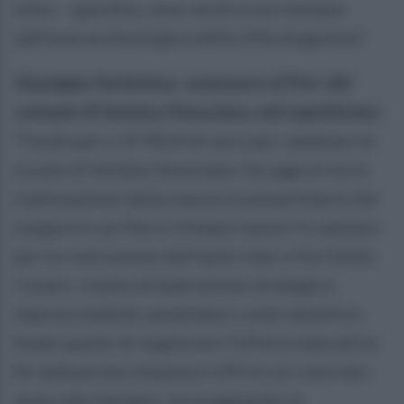
tetto – giardino, aree verdi e non lontana
dall’area archeologica della Villa Augustea”.
Giuseppe Auriemma assessore al Pnrr del
comune di Somma Vesuviana, nel napoletano:
“Fondi pari a 19 MLN di euro per cambiare le
scuole di Somma Vesuviana. Da oggi al via la
realizzazione della nuova scuola primaria che
sorgerà in un Parco Urbano nuovo! Il cantiere
per la costruzione dell’asilo nido a Via Giulio
Cesare, risulta un’operazione strategica
imprescindibile, ponendosi come obiettivo
finale quello di migliorare l’offerta educativa
fin dalla prima infanzia e offrire un concreto
aiuto alle famiglie, incoraggiando la