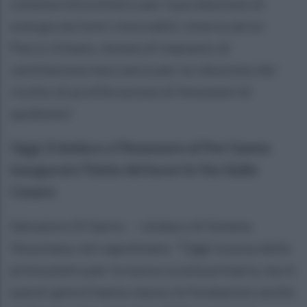
sistema fotovoltaico per la produzione di
energia da fonti rinnovabili, interna ad un
Parco Urbano, dotata di impianto di
ventilazione meccanica per la riduzione del
rischio di proliferazione di fenomeni di
epidemie!
Oggi, il sindaco e l’Assessore al Pnrr hanno
inaugurato l’inizio dei lavori in Via Giulio
Cesare.
Salvatore Di Sarno – sindaco di Somma
Vesuviana, nel napoletano: “Oggi la posa della
prima pietra per la nuova scuola primaria, ma in
questi giorni hanno messo le fondazioni anche