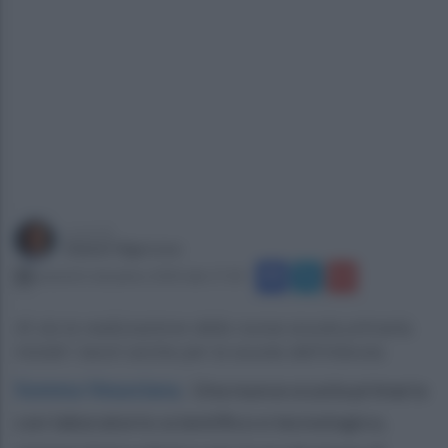
a cura di
Gianni Vigoroso
venerdì 6 dicembre 2024 alle 17:18
Al via la realizzazione della nuova scuola primaria.
Iniziati i lavori anche per la scuola dell’infanzia.
Somma Vesuviana
.
Una nuova scuola primaria
con laboratorio scientifico e tecnologico,