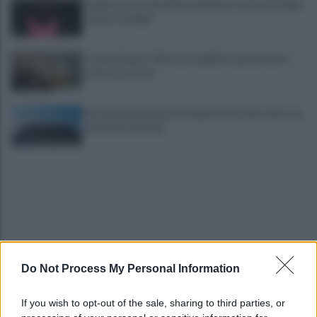
Lukaku vicino all'addio dal Napoli: dove potrebbe
andare il belga?
Campi Flegrei, 700 case inagibili e sgomberate:
sale la protesta
Restyling Maradona? Il Napoli ha le idee chiare: la
posizione del club
Do Not Process My Personal Information
Cappuccio bianco e machete, assalta il negozio:
incastrato dai video, arrestato
If you wish to opt-out of the sale, sharing to third parties, or