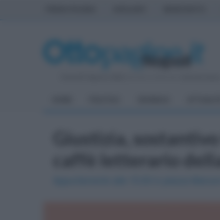
PRIMA PAGINA
AVELLINO
BENEVENTO
Venerdì 7 Agosto 2026
| Direttore Editoriale:
Antonio Sass
HOME
POLITICA
CRONACA
ATTUALIT
Giustizia, sostantiv
caffè letterario de
Appuntamento alle 15.00 in piazza Marcon