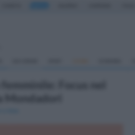
CASERTA
NAPOLI
SALERNO
CAMPANIA
ITALIA
o
À
DAI COMUNI
SPORT
CUCINA
ECONOMIA
C
o femminile: Focus nel
lla Mondadori
i a Nola