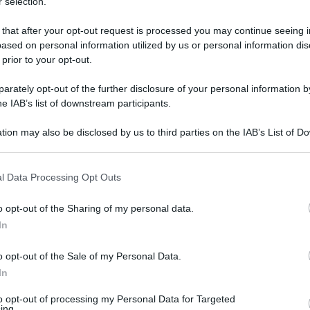
 selection.
 that after your opt-out request is processed you may continue seeing i
ased on personal information utilized by us or personal information dis
 prior to your opt-out.
rately opt-out of the further disclosure of your personal information by
he IAB’s list of downstream participants.
tion may also be disclosed by us to third parties on the IAB’s List of 
 that may further disclose it to other third parties.
 that this website/app uses one or more Google services and may gath
l Data Processing Opt Outs
including but not limited to your visit or usage behaviour. You may click 
 5 marzo 2025 alle 23:20
 to Google and its third-party tags to use your data for below specifi
o opt-out of the Sharing of my personal data.
ogle consent section.
In
el caffè letterario della Mondadori di piazza
o opt-out of the Sale of my Personal Data.
In
alle ore 15:30, presso la libreria Mondadori di
ia: sostantivo femminile". Evento sul
to opt-out of processing my Personal Data for Targeted
ing.