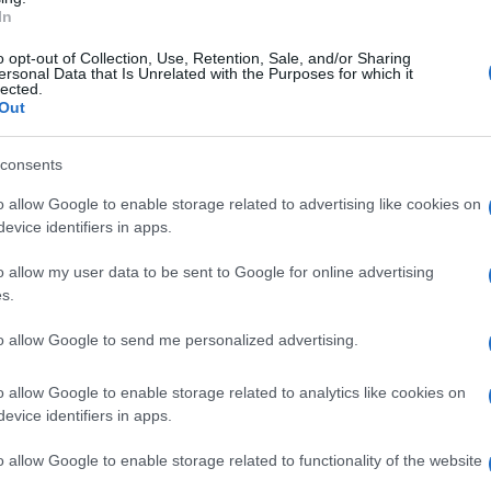
so dall'Adgi (Associazione Donne Giuriste
In
a Italia Ferraro in sinergia con lo store nolano
o opt-out of Collection, Use, Retention, Sale, and/or Sharing
ersonal Data that Is Unrelated with the Purposes for which it
ano e con il patrocinio del Consiglio
lected.
Out
consents
izione della rassegna di marzo/aprile
o allow Google to enable storage related to advertising like cookies on
tà", prenderanno parte Arturo Rianna,
evice identifiers in apps.
 presidente del Tribunale di Nola; Maria
o allow my user data to be sent to Google for online advertising
i Appello di Napoli; Italia Ferraro, presidente
s.
 Coa Nola; Vincenza Barbalucca, presidente 2
to allow Google to send me personalized advertising.
Masi, già presidente del CNF.
o allow Google to enable storage related to analytics like cookies on
evice identifiers in apps.
o allow Google to enable storage related to functionality of the website