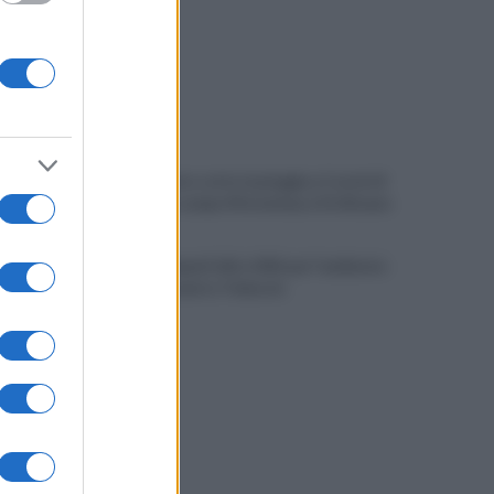
Allenamento sotto la pioggia a Castel di
Sangro: in campo Mctominay e De Bruyne
Spiagge Napoli: blitz ASIA per l'ambiente
a San Giovanni a Teduccio