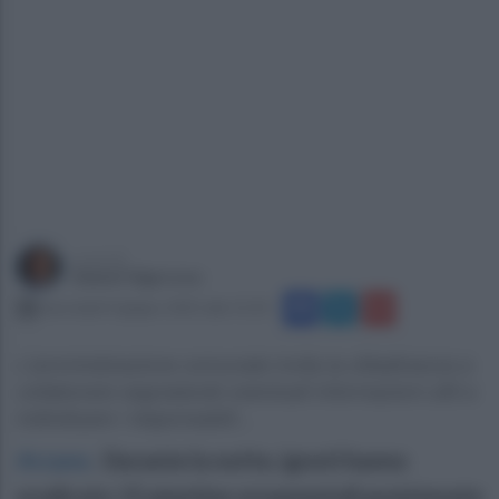
a cura di
Gianni Vigoroso
mercoledì 4 giugno 2025 alle 15:33
L'amministrazione comunale invita la cittadinanza a
collaborare segnalando eventuali informazioni utili a
individuare i responsabili...
Arzano
.
Durante la notte, ignoti hanno
sradicato 15 piantine ornamentali posizionate