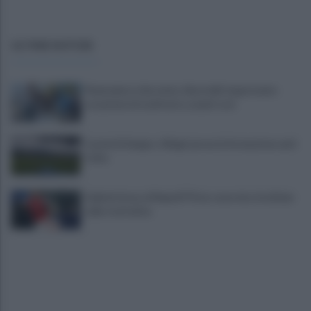
ULTIME NOTIZIE
Piantedosi a Sorrento, Rastrelli: importante
occasione di confronto, avanti così
Castel di Sangro: Allegri prova la formazione anti
Celta
Gabriel Jesus al Napoli? Pista concreta: le ultime
sulla trattativa