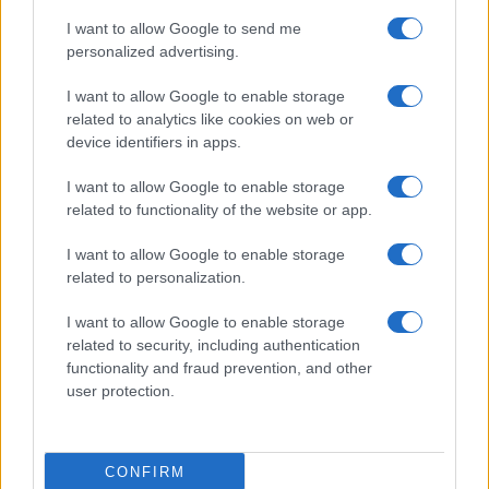
I want to allow Google to send me
personalized advertising.
I want to allow Google to enable storage
related to analytics like cookies on web or
device identifiers in apps.
I want to allow Google to enable storage
related to functionality of the website or app.
I want to allow Google to enable storage
CHI SIAMO
CONTATTI
PUBBLICITÀ
LAVORA CON NOI
related to personalization.
PRIVACY / COOKIE POLICY
PREFERENZE PRIVACY
I want to allow Google to enable storage
OTTO CHANNEL
related to security, including authentication
functionality and fraud prevention, and other
user protection.
Registrazione del Tribunale di Avellino n. 331 del 23/11/1995
Iscritto al Registro degli Operatori di Comunicazione n. 37512
© Riproduzione Riservata – Ne è consentita esclusivamente una
CONFIRM