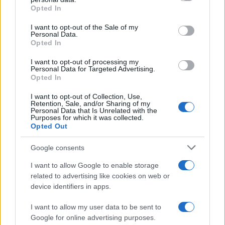
Opted In
Please note that this website/app uses one or more Google
services and may gather and store information including but
I want to opt-out of the Sale of my
Personal Data.
not limited to your visit or usage behaviour. You may click to
Opted In
grant or deny consent to Google and its third-party tags to
use your data for below specified purposes in below Google
I want to opt-out of processing my
consent section.
Personal Data for Targeted Advertising.
Opted In
I want to opt-out of Collection, Use,
Retention, Sale, and/or Sharing of my
Personal Data that Is Unrelated with the
Purposes for which it was collected.
Opted Out
Google consents
I want to allow Google to enable storage
related to advertising like cookies on web or
device identifiers in apps.
I want to allow my user data to be sent to
Google for online advertising purposes.