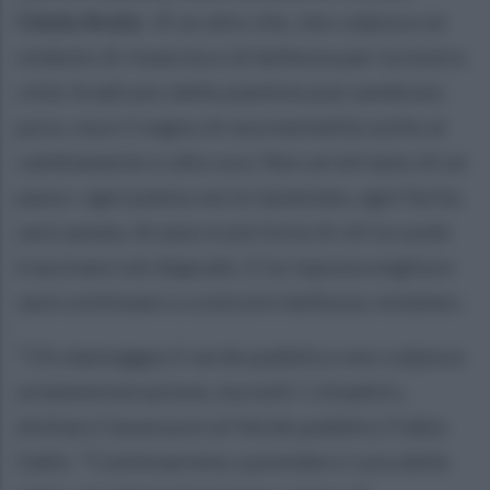
Cinzia Aruta
: «È un atto vile, che colpisce un
simbolo di rinascita e di bellezza per la nostra
città. Sradicare delle piantine può sembrare
poco, ma è il segno di una mentalità ostile al
cambiamento e alla cura. Non arretriamo di un
passo: ogni pianta verrà ripiantata, ogni ferita
sarà sanata. Arzano è più forte di chi la vuole
trascinare nel degrado. E la risposta migliore
sarà continuare a costruire bellezza, insieme».
"Chi danneggia il verde pubblico non colpisce
un’amministrazione, ma tutti i cittadini»,
dichiara l’assessore al Verde pubblico Fabio
Gallo. "Continueremo a prenderci cura della