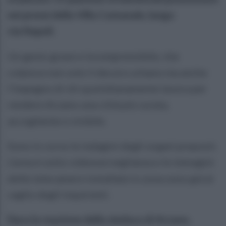
nei pressi della Villa Comunale, lungo
via Napoli.
Un gesto grave e incomprensibile, che
colpisce non solo il decoro urbano ma anche
l’impegno di chi quotidianamente lavora per
rendere Arzano una città più curata,
accogliente e vivibile.
Sono in corso le indagini degli organi preposti.
L’area è sotto videosorveglianza e le immagini
delle telecamere installate in zona sono già al
vaglio degli inquirenti.
Dura la reazione della sindaca di Arzano,