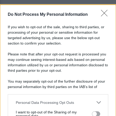
Do Not Process My Personal Information
Napoli, Meret o Savic? Spunta un nuovo nome per
la porta azzurra!
If you wish to opt-out of the sale, sharing to third parties, or
processing of your personal or sensitive information for
Dj Godzi: al via il crowdfunding per "Il Suono
targeted advertising by us, please use the below opt-out
Interrotto"
section to confirm your selection.
Please note that after your opt-out request is processed you
may continue seeing interest-based ads based on personal
information utilized by us or personal information disclosed to
third parties prior to your opt-out.
You may separately opt-out of the further disclosure of your
personal information by third parties on the IAB’s list of
downstream participants.
Personal Data Processing Opt Outs
This information may also be disclosed by us to third parties
on the IAB’s List of Downstream Participants that may further
I want to opt-out of the Sharing of my
disclose it to other third parties.
personal data.