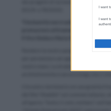
dei progetti di turismo balneare inclusiv
I want t
(D.G.R. n.78/2022).
I want t
"L'inclusività non è solo un dovere civi
authenti
promuovere attivamente - dichiarano c
il Vice Sindaco Maria Russo - “Il mare è d
Rendere la nostra spiaggia libera access
per permettere ad ognuno, senza distinzio
nostro mare. La strada per rendere tutta
architettoniche è ancora lunga, ma ci s
L’incontro terminerà con una granita fres
del film “Aladdin” sul costone tufaceo,
all’aperto “Sotto il cielo stellato”, nell
“rEstate Sintonizzati 2025”, patrocinata