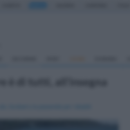
CASERTA
NAPOLI
SALERNO
CAMPANIA
ITALIA
o
À
DAI COMUNI
SPORT
CUCINA
ECONOMIA
C
 è di tutti, all'insegna
ob, Sunbed e la passerella per i disabili