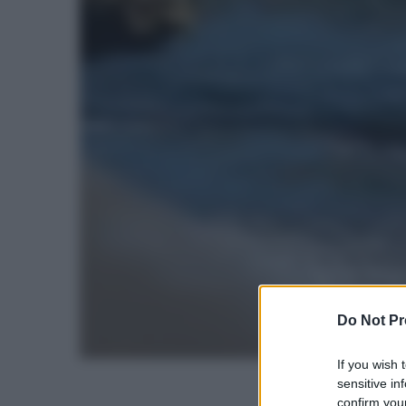
Do Not Pr
If you wish 
sensitive in
confirm your