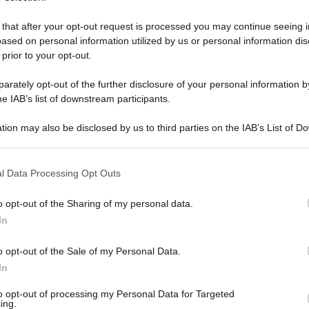
 that after your opt-out request is processed you may continue seeing i
ased on personal information utilized by us or personal information dis
 prior to your opt-out.
rately opt-out of the further disclosure of your personal information by
he IAB’s list of downstream participants.
tion may also be disclosed by us to third parties on the IAB’s List of 
 that may further disclose it to other third parties.
 that this website/app uses one or more Google services and may gath
l Data Processing Opt Outs
including but not limited to your visit or usage behaviour. You may click 
 to Google and its third-party tags to use your data for below specifi
 agosto 2025 alle 21:48
o opt-out of the Sharing of my personal data.
ogle consent section.
In
19:30. A seguire granita e film sul costone
o opt-out of the Sale of my Personal Data.
In
rina, nel Comune di Sant’Agnello, è ora
to opt-out of processing my Personal Data for Targeted
di disabilità.
ing.