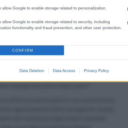
o ed accessibile a persone con disabilità
o allow Google to enable storage related to personalization.
o allow Google to enable storage related to security, including
co, ma anche un valore che vogliamo
cation functionality and fraud prevention, and other user protection.
ongiuntamente il sindaco Antonino Coppola e
i tutti”.
CONFIRM
ibile anche a persone con difficoltà è un modo
ni e senza ostacoli, di vivere la bellezza del
Data Deletion
Data Access
Privacy Policy
 Sant’Agnello priva di barriere
tiamo impegnando passo dopo passo".
ca offerta ai partecipanti e con la proiezione
 ultimo appuntamento della rassegna di cinema
’ambito del cartellone degli eventi comunali
 dalla Città Metropolitana di Napoli.