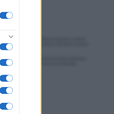
Cappuccio bianco e machete, assalta il
negozio: incastrato dai video, arrestato
Minacce di morte al sindaco di Striano:
67enne arrestato e ai domiciliari