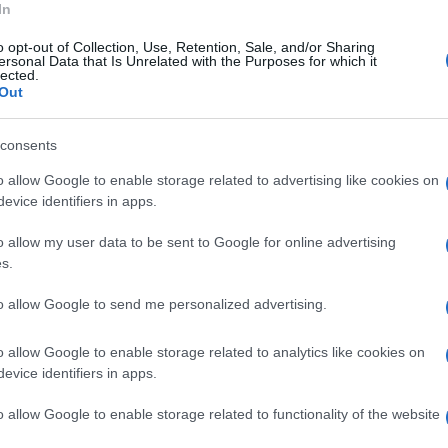
In
19:30 il Sindaco Antonino Coppola, il Vice
o opt-out of Collection, Use, Retention, Sale, and/or Sharing
ersonal Data that Is Unrelated with the Purposes for which it
ociali Maria Russo e il Garante per i diritti
lected.
Out
 di Sant’Agnello Vittorio Di Maio, insieme
no gli Enti del terzo settore e i ragazzi delle
consents
ufficiale dell’attrezzatura per persone con
o allow Google to enable storage related to advertising like cookies on
ll’arenile e a disposizione dell’utenza.
evice identifiers in apps.
lla sulla sabbia che facilita gli spostamenti
o allow my user data to be sent to Google for online advertising
s.
to allow Google to send me personalized advertising.
ei cittadini e dei turisti speciali sedie
o allow Google to enable storage related to analytics like cookies on
e progettate per consentire alle persone con
evice identifiers in apps.
 sicurezza e trascorrere del tempo al sole in
o allow Google to enable storage related to functionality of the website
e del progetto “Estate insuperabile” nell’ambito