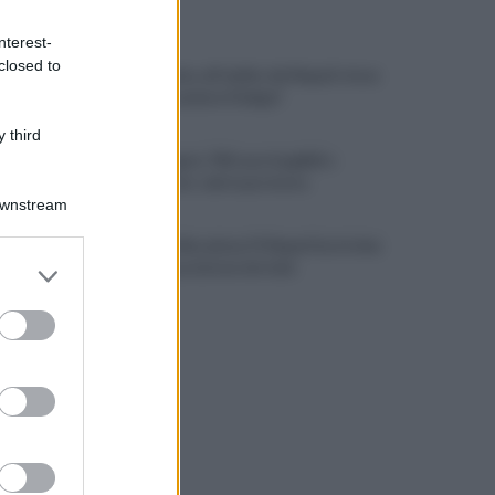
ULTIME NOTIZIE
nterest-
closed to
Lukaku vicino all'addio dal Napoli: dove
potrebbe andare il belga?
 third
Campi Flegrei, 700 case inagibili e
sgomberate: sale la protesta
Downstream
Restyling Maradona? Il Napoli ha le idee
er and store
chiare: la posizione del club
to grant or
ed purposes