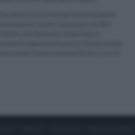
Racconta la storia di un giovane di strada di
ontenente un Genio, interpretato da Will
 Aladdin, desideroso di conquistare la
 ma presto impara che la vera ricchezza risiede
ive-action del classico animato Disney, ricco di
ONTATTI
PUBBLICITÀ
LAVORA CON NOI
PRIVACY / COOKIE POLICY