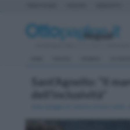
PRIMA PAGINA
AVELLINO
BENEVENTO
Giovedì 6 Agosto 2026
| Direttore Editoriale:
Antonio Sass
HOME
POLITICA
CRONACA
ATTUALIT
Sant'Agnello: "Il mare
dell'inclusività"
Sulla spiaggia di Caterina arrivano sedie, J