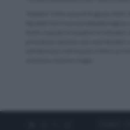
“Aladdin” il film venerdì 8 agosto 2025. 
Agrabah che trova una lampada magica c
Smith, in grado di esaudire tre desideri.
principessa Jasmine, usa i suoi desideri,
nell'amicizia e nell'onestà. Il film è un l
avventura, musica e magia.
CHI SIAMO
C