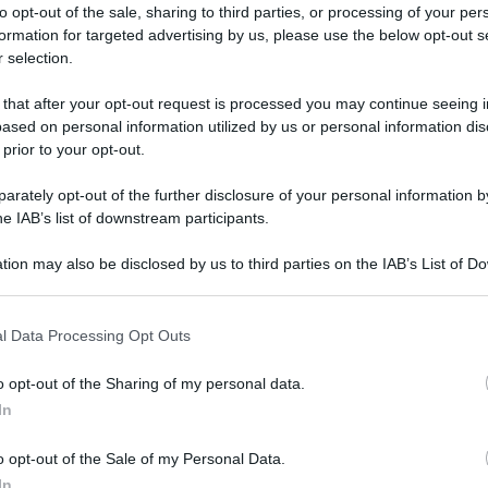
to opt-out of the sale, sharing to third parties, or processing of your per
formation for targeted advertising by us, please use the below opt-out s
 selection.
 that after your opt-out request is processed you may continue seeing i
ased on personal information utilized by us or personal information dis
 prior to your opt-out.
rately opt-out of the further disclosure of your personal information by
he IAB’s list of downstream participants.
tion may also be disclosed by us to third parties on the IAB’s List of 
 that may further disclose it to other third parties.
dicembre 2025 alle 18:47
 that this website/app uses one or more Google services and may gath
l Data Processing Opt Outs
including but not limited to your visit or usage behaviour. You may click 
n il maestro che ha creato i pastori del presepe del
 to Google and its third-party tags to use your data for below specifi
o opt-out of the Sharing of my personal data.
 Iaccarino.
ogle consent section.
In
fera tutta sua: quella delle mani che creano,
o opt-out of the Sale of my Personal Data.
 storie che diventano arte.
In