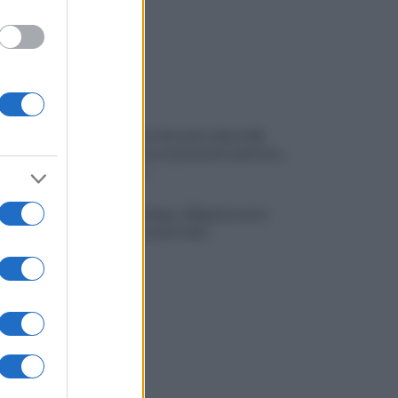
Piantedosi a Sorrento, Rastrelli:
importante occasione di confronto,
avanti così
Castel di Sangro: Allegri prova la
formazione anti Celta