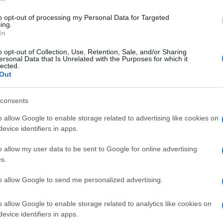
o, nell’ambito del progetto “Borghi e Casali
to opt-out of processing my Personal Data for Targeted
ing.
e”, promuove un ciclo di laboratori dal titolo
In
ti da un maestro che porta la nostra terra nel
o opt-out of Collection, Use, Retention, Sale, and/or Sharing
ersonal Data that Is Unrelated with the Purposes for which it
ino
.
lected.
Out
 gesti ed emozioni tanto che i suoi pastori,
consents
 Piazza San Pietro, entrando a far parte del
o allow Google to enable storage related to advertising like cookies on
evice identifiers in apps.
e presepiale direttamente da lui e avviare un
o allow my user data to be sent to Google for online advertising
s.
to allow Google to send me personalized advertising.
ricata alle Tradizioni storiche, sottolinea:
“Il
on vogliamo perdere. Per questo, il 20
o allow Google to enable storage related to analytics like cookies on
evice identifiers in apps.
Borghi e Casali 2025 abbiamo pensato a questo