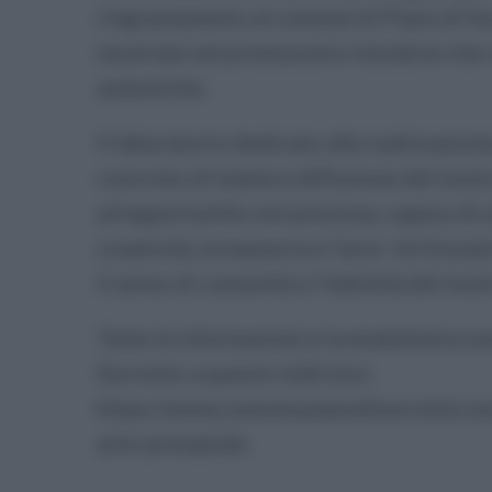
ringraziamento al comune di Piano di Sorr
mostrate nel promuovere iniziative che v
autentiche.
Il laboratorio dedicato alla realizzazio
concreto di tutela e diffusione del nost
un’opportunità così preziosa, capace di 
creatività, la memoria e l’arte. Un’inizia
il senso di comunità e l’identità del nostr
Tutte le informazioni e la modulistica s
Sorrento a questo indirizzo:
https://www.comune.pianodisorrento.na.
arte-presepiale