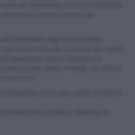
ento per l’attenzione, la cura e la sensibilità
alorizzano le nostre tradizioni più
ne del bambinello, rappresenta un gesto
ro patrimonio culturale. Grazie per aver creato
unire generazioni diverse attraverso la
tiva che non solo celebra il Natale, ma rafforza
o territorio”.
ono disponibili sul sito del Comune di Piano di
it/it/news/avviso-pubblico-laboratori-d-