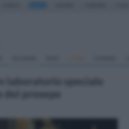
CASERTA
NAPOLI
SALERNO
CAMPANIA
ITALIA
o
À
DAI COMUNI
SPORT
CUCINA
ECONOMIA
C
n laboratorio speciale
te del presepe