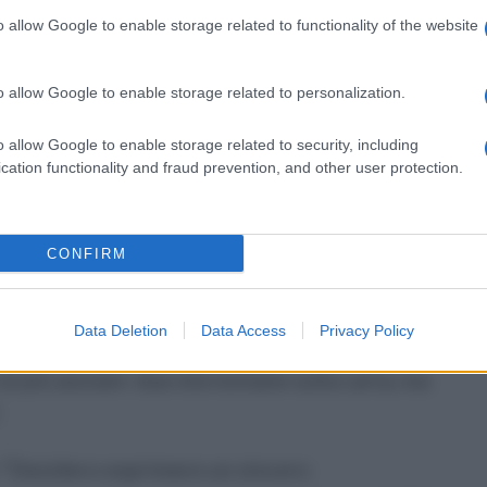
al maestro Federico Iaccarino. Ognuno
o allow Google to enable storage related to functionality of the website
o, patinato e assemblato secondo la tradizione
o allow Google to enable storage related to personalization.
o allow Google to enable storage related to security, including
, come simbolo, come piccolo frammento di
cation functionality and fraud prevention, and other user protection.
mpio itinerario diffuso dedicato all’arte
CONFIRM
 cappelle e antichi casali del territorio,
nità e la loro capacità di custodire la
Data Deletion
Data Access
Privacy Policy
ie diverse. I posti saranno limitati. Daremo
ai più anziani: due età lontane sulla carta, ma
.
:
“Desidero esprimere un sincero