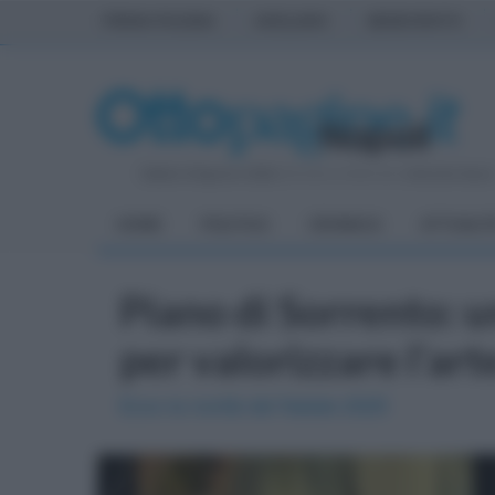
PRIMA PAGINA
AVELLINO
BENEVENTO
Sabato 8 Agosto 2026
| Direttore Editoriale:
Antonio Sass
HOME
POLITICA
CRONACA
ATTUALIT
Piano di Sorrento: u
per valorizzare l'ar
Ecco la novità del Natale 2025