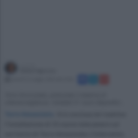
a cura di
Gianni Vigoroso
venerdì 15 maggio 2026 alle 16:06
Torre Annunziata, potenziato il sistema di
videosorveglianza. Installati 31 nuovi dispositivi...
Torre Annunziata
.
Si è conclusa ieri mattina
l’installazione di 31 nuove telecamere sul
territorio di Torre Annunziata. L’intervento,