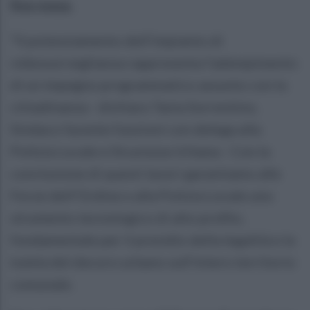
fine mese.
“Il potenziamento dell’impianto di
videosorveglianza rappresenta l’adempimento
di un impegno programmatico assunto con la
cittadinanza - dichiara Tania Sorrentino,
Sindaco facente funzioni con delega alla
Polizia Locale e Sicurezza Urbana - Con la
conclusione di questi lavori garantiamo alle
Forze dell’Ordine e alla Polizia Locale uno
strumento tecnologico di alto profilo,
fondamentale per il presidio della legalità e la
tutela del decoro urbano sull'intero territorio
comunale.