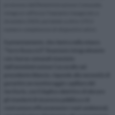
promosso dall’Amministrazione Comunale,
integra e rafforza l’impianto inaugurato a
dicembre 2024, portando a oltre 170 il
numero complessivo di dispositivi attivi.
Il potenziamento, che rientra nella misura
“Torre Sicura 6.0”, finanziato integralmente
con risorse comunali stanziate
dall’amministrazione Cuccurullo nel
precedente bilancio, risponde alla necessità di
garantire un monitoraggio capillare del
territorio, con il duplice obiettivo di elevare
gli standard di sicurezza pubblica e di
contrastare efficacemente i reati ambientali,