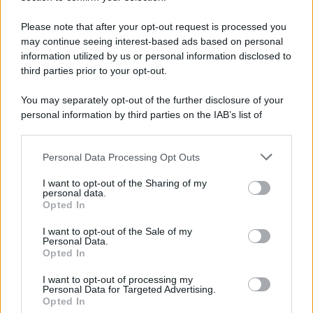
Please note that after your opt-out request is processed you
may continue seeing interest-based ads based on personal
information utilized by us or personal information disclosed to
third parties prior to your opt-out.
You may separately opt-out of the further disclosure of your
personal information by third parties on the IAB’s list of
downstream participants.
Personal Data Processing Opt Outs
This information may also be disclosed by us to third parties
on the IAB’s List of Downstream Participants that may further
I want to opt-out of the Sharing of my
disclose it to other third parties.
personal data.
Opted In
Please note that this website/app uses one or more Google
services and may gather and store information including but
I want to opt-out of the Sale of my
Personal Data.
not limited to your visit or usage behaviour. You may click to
Opted In
grant or deny consent to Google and its third-party tags to
use your data for below specified purposes in below Google
I want to opt-out of processing my
consent section.
Personal Data for Targeted Advertising.
Opted In