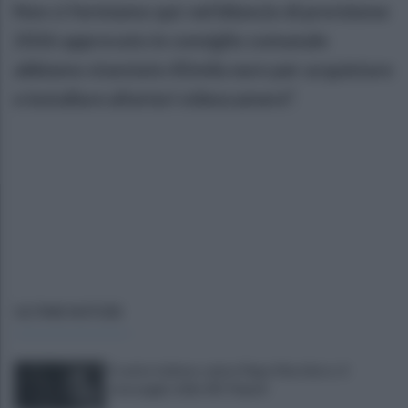
Non ci fermiamo qui: nel bilancio di previsione
2026 approvato in consiglio comunale
abbiamo stanziato 85mila euro per acquistare
e installare ulteriori videocamere”.
ULTIME NOTIZIE
Il calcio italiano saluta Pippo Marchioro: il
messaggio della SSC Napoli