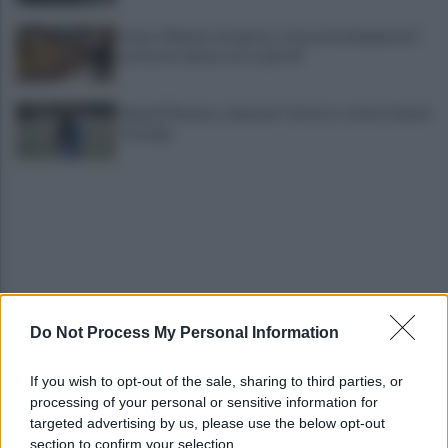
Linea 1 Napoli, ad agosto stop ai prolungamenti
notturni: ultima corsa alle 23
Napoli Women, colpo per l'attacco: arriva Chanté
Dompig
Do Not Process My Personal Information
Allenamento sotto la pioggia a Castel di Sangro:
in campo Mctominay e De Bruyne
If you wish to opt-out of the sale, sharing to third parties, or
processing of your personal or sensitive information for
Spiagge Napoli: blitz ASIA per l'ambiente a San
targeted advertising by us, please use the below opt-out
Giovanni a Teduccio
section to confirm your selection.