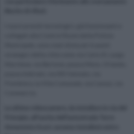
con particolare riferimento allo sversamento
illecito di rifiuti.
I nuovi presidi tecnologici, già funzionanti e
collegati alla Control Room della Polizia
Municipale, sono stati dislocati in punti
strategici della città come via Carlo III, Largo
Marchese, via Bertone, piazza Mons. Orlando,
piazza Imbriani, via XXI Gennaio, via
Piombiera, la Villa Comunale, via Cavour, via
Commercio.
Le ultime videocamere, da installare in via del
Principio, all’uscita dell’autostrada Torre
Annunziata Scavi, saranno installate entro