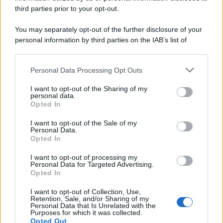
third parties prior to your opt-out.
You may separately opt-out of the further disclosure of your
personal information by third parties on the IAB’s list of
downstream participants.
Personal Data Processing Opt Outs
This information may also be disclosed by us to third parties
on the IAB’s List of Downstream Participants that may further
I want to opt-out of the Sharing of my
disclose it to other third parties.
personal data.
Opted In
Please note that this website/app uses one or more Google
services and may gather and store information including but
I want to opt-out of the Sale of my
Personal Data.
not limited to your visit or usage behaviour. You may click to
Opted In
grant or deny consent to Google and its third-party tags to
use your data for below specified purposes in below Google
I want to opt-out of processing my
consent section.
Personal Data for Targeted Advertising.
Opted In
I want to opt-out of Collection, Use,
Retention, Sale, and/or Sharing of my
Personal Data that Is Unrelated with the
Purposes for which it was collected.
Opted Out