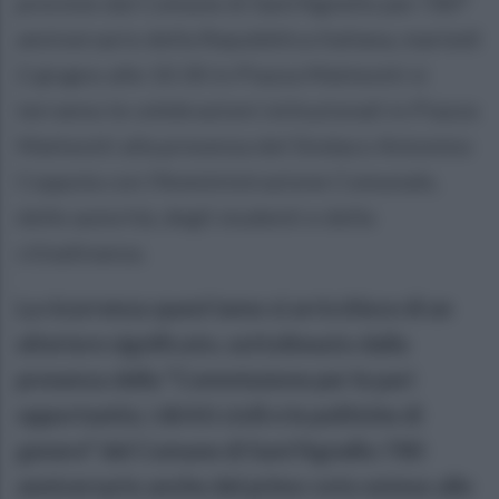
previste dal Comune di Sant’Agnello per l’80°
anniversario della Repubblica Italiana, martedì
2 giugno alle 10:30 in Piazza Matteotti si
terranno le celebrazioni istituzionali in Piazza
Matteotti alla presenza del Sindaco Antonino
Coppola con l’Amministrazione Comunale,
delle autorità, degli studenti e della
cittadinanza.
La ricorrenza quest'anno si arricchisce di un
ulteriore significato, sottolineato dalla
presenza della “Commissione per le pari
opportunità, i diritti civili e le politiche di
genere” del Comune di Sant’Agnello: l'80
anniversario anche del primo voto esteso alle