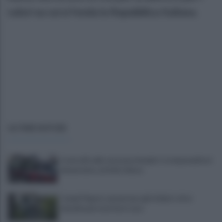
valori su cui si fonda la Repubblica Italiana.
ULTIME NOTIZIE
Controlli sulle onoranze funebri: tre imprenditori
denunciate, attività chiuse
Campi Flegrei, aumentano gli sfollati: oltre
duemila persone fuori casa