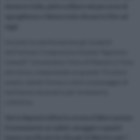
donne in italia, pietra miliare nel percorso di
uguaglianza e democrazia che porta fino ad
oggi.
Durante la manifestazione gli studenti
dell’Istituto Comprensivo Statale “Agostino
Gemelli” intoneranno l’Inno di Mameli e l’Inno
alla Gioia, componendo un grande Tricolore
umano, dando forma e colore al passaggio di
testimone necessario per la memoria
collettiva.
Verrà deposta infine la corona d’alloro presso
il monumento ai caduti, omaggio a quanti
hanno sacrificato la vita per la libertà e per i