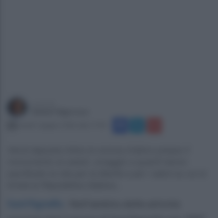
a cura di
Gianni Vigoroso
lunedì 1 giugno 2026 alle 17:05
Verrà deposta infine la corona d’alloro presso il
monumento ai caduti, omaggio a quanti hanno
sacrificato la vita per la libertà e per i valori su cui si
fonda la Repubblica Italiana...
Sant'Agnello
.
Nell’ambito delle attività