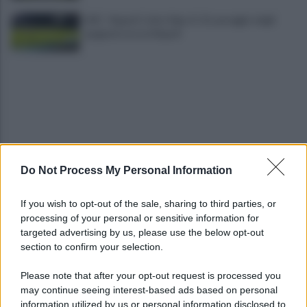
LIVE - Napoli-Celta Vigo (1-1): pareggio degli
spagnoli, errore Napoli
Do Not Process My Personal Information
Lukaku verso il Fenerbache: ha l'accordo col club
If you wish to opt-out of the sale, sharing to third parties, or
processing of your personal or sensitive information for
Napoli Futsal, arriva Joao Timm: «Un onore
targeted advertising by us, please use the below opt-out
essere qui»
section to confirm your selection.
Please note that after your opt-out request is processed you
may continue seeing interest-based ads based on personal
information utilized by us or personal information disclosed to