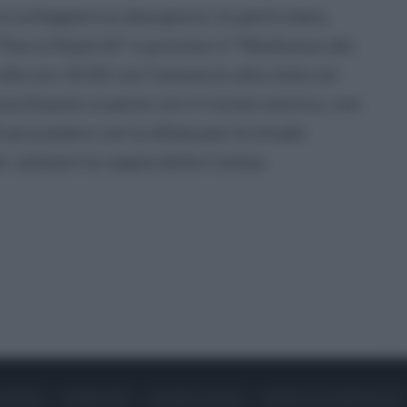
i svilupperà su due giorni. In particolare,
Parco Mastrilli” è previsto il “Medioevo dei
lle ore 10.00 con l’annuncio alla città con
azza Duomo si parte con il Corteo storico, con
i procedere con la sfilata per le strade
er salutare la coppia della Contea.
ONTATTI
PUBBLICITÀ
LAVORA CON NOI
PRIVACY / COOKIE POLICY