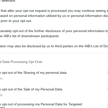
 selection.
 that after your opt-out request is processed you may continue seeing i
ased on personal information utilized by us or personal information dis
 prior to your opt-out.
rately opt-out of the further disclosure of your personal information by
he IAB’s list of downstream participants.
tion may also be disclosed by us to third parties on the IAB’s List of 
 that may further disclose it to other third parties.
2 giugno 2026 alle 12:00
 that this website/app uses one or more Google services and may gath
l Data Processing Opt Outs
including but not limited to your visit or usage behaviour. You may click 
 to Google and its third-party tags to use your data for below specifi
 la rappresentazione delle nozze tra Anastasia di
o opt-out of the Sharing of my personal data.
ogle consent section.
l 13 e 14 giugno...
In
del medioevo nolano. L’appuntamento è per il
o opt-out of the Sale of my Personal Data.
 il "Corteo storico degli Orsini - Nuptiae, la
In
to opt-out of processing my Personal Data for Targeted
ing.