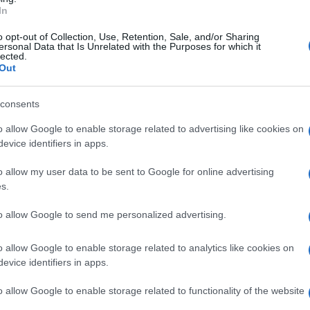
In
l’associazione Fag per Nola – Corteo Storico
rentennale del corteo ha inteso inaugurare un
o opt-out of Collection, Use, Retention, Sale, and/or Sharing
ersonal Data that Is Unrelated with the Purposes for which it
lected.
ea nolana sotto la potente famiglia degli
Out
 che ha segnato per la città un momento di
consents
o allow Google to enable storage related to advertising like cookies on
 avuto come fonte principale il De Nola di
evice identifiers in apps.
e rappresentava le vicende della città e della
o allow my user data to be sent to Google for online advertising
.
s.
to allow Google to send me personalized advertising.
era la cerimonia della consegna delle chiavi al
 otto giorni di festa in onore a San Paolino.
o allow Google to enable storage related to analytics like cookies on
eo originario dell’attuale Festa dei Gigli
evice identifiers in apps.
o allow Google to enable storage related to functionality of the website
t.
“Con il trentennale della Fag per Nola –