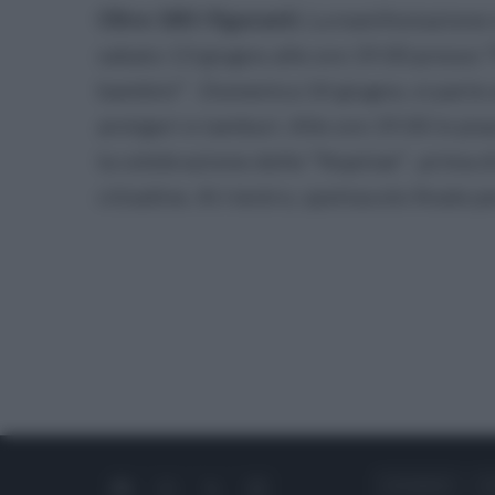
Oltre 180 i figuranti.
La manifestazione s
sabato 13 giugno alle ore 19.00 presso “
bambini” . Domenica 14 giugno, si parte a
armigeri e tamburi. Alle ore 19.00 in pi
la celebrazione delle “Nuptiae” , prima d
cittadine. Al rientro, spettacolo finale p
CHI SIAMO
C