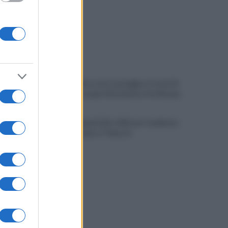
Allenamento sotto la pioggia a Castel di
Sangro: in campo Mctominay e De Bruyne
Spiagge Napoli: blitz ASIA per l'ambiente
a San Giovanni a Teduccio