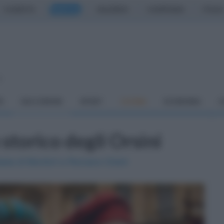
CASERTA
NAPOLI
SALERNO
CAMPANIA
ITALIA
o
À
DAI COMUNI
SPORT
CUCINA
ECONOMIA
C
 storico degli Orsini
asia di Monfort e Romano Orsini