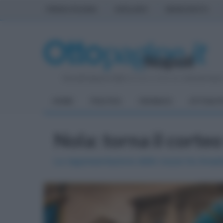
PRIMA PAGINA
AVELLINO
BENEVENTO
Giovedì 6 Agosto 2026
| Direttore Editoriale:
Antonio Sass
HOME
POLITICA
CRONACA
ATTUALIT
Nola: torna il corteo
La rappresentazione delle nozze tra Anast