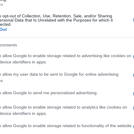
In
Emilio Borrelli, intervenendo a "MattinaLive"
o opt-out of Collection, Use, Retention, Sale, and/or Sharing
ersonal Data that Is Unrelated with the Purposes for which it
lected.
Out
enso ad un'eventuale candidatura, perché
tà. In ogni caso, continuerò a battermi per
consents
 fare compromessi e voti clientelari. In questi
o allow Google to enable storage related to advertising like cookies on
lieri che hanno cambiato tutta la
evice identifiers in apps.
e sono diventati un vero e proprio 'ricatto'
o allow my user data to be sent to Google for online advertising
ori, c'è un 'cancro' nella macchina dirigenziale
s.
 città e per questo la combatto tutti i
to allow Google to send me personalized advertising.
osinistra.
o allow Google to enable storage related to analytics like cookies on
evice identifiers in apps.
o allow Google to enable storage related to functionality of the website