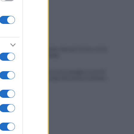
Napoli Women, colpo per l'attacco: arriva
Chanté Dompig
Allenamento sotto la pioggia a Castel di
Sangro: in campo Mctominay e De Bruyne