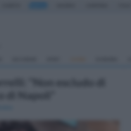
CASERTA
NAPOLI
SALERNO
CAMPANIA
ITALIA
o
À
DAI COMUNI
SPORT
CUCINA
ECONOMIA
C
relli: "Non escludo di
o di Napoli"
nistra