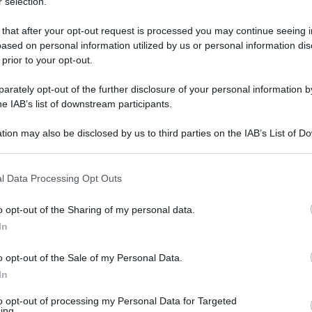
 selection.
 that after your opt-out request is processed you may continue seeing i
ased on personal information utilized by us or personal information dis
 prior to your opt-out.
rately opt-out of the further disclosure of your personal information by
he IAB’s list of downstream participants.
tion may also be disclosed by us to third parties on the IAB’s List of 
 that may further disclose it to other third parties.
 that this website/app uses one or more Google services and may gath
l Data Processing Opt Outs
including but not limited to your visit or usage behaviour. You may click 
2 ottobre 2024 alle 19:32
 to Google and its third-party tags to use your data for below specifi
o opt-out of the Sharing of my personal data.
ogle consent section.
In
 candidatura a sindaco di Napoli, ma proporsi
o opt-out of the Sale of my Personal Data.
adini che si candidano con te. Qualora
In
re pronto a schierarsi con me ed avere la
to opt-out of processing my Personal Data for Targeted
nistrazione". Lo ha detto il deputato
ing.