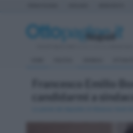
PRIMA PAGINA
AVELLINO
BENEVENTO
Venerdì 7 Agosto 2026
| Direttore Editoriale:
Antonio Sass
HOME
POLITICA
CRONACA
ATTUALIT
Francesco Emilio Bor
candidarmi a sindac
Le parole del deputato di Alleanza Verdi Si