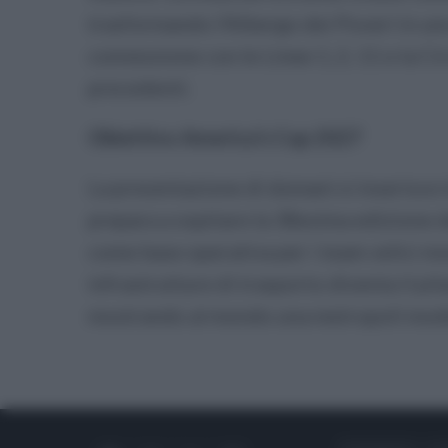
trasformando l’Albergo dei Poveri in uno 
connessione con le Linee 1, 2, 11 e la C
precedenti.
Obiettivo America’s Cup 2027
La presentazione di domani si inserisce i
prepara a ospitare la 38esima edizione de
come base operativa per i team velici mon
infrastrutture di trasporto diventa il pila
mostrando al mondo una metropoli modern