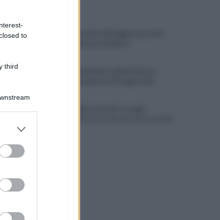
ULTIME NOTIZIE
nterest-
Difende la madre dall'aggressione del
closed to
madre e viene accoltellato
 third
VIDEO | Smantellata dalla Polizia la
baraccopoli abusiva di Poggioreale
Downstream
Incendio nella sede del consiglio
comunale: forse è stato un corto circuito
er and store
to grant or
ed purposes