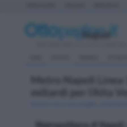
PRIMA PAGINA
AVELLINO
BENEVENTO
Sabato 8 Agosto 2026
| Direttore Editoriale:
Antonio Sass
HOME
POLITICA
CRONACA
ATTUALIT
Metro Napoli Linea 1
miliardi per l’Alta V
Domani il via al maxi progetto, presentazi