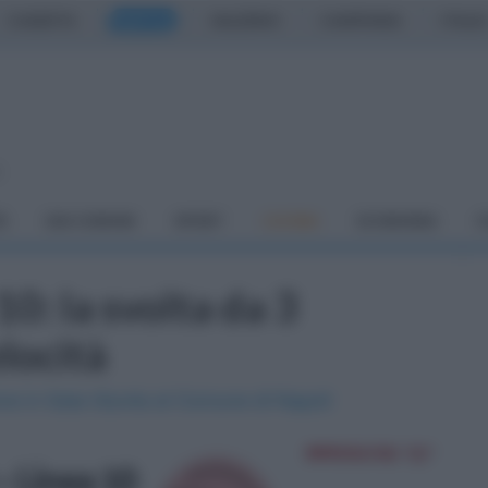
CASERTA
NAPOLI
SALERNO
CAMPANIA
ITALIA
o
À
DAI COMUNI
SPORT
CUCINA
ECONOMIA
C
0: la svolta da 3
elocità
one in Sala Giunta al Comune di Napoli