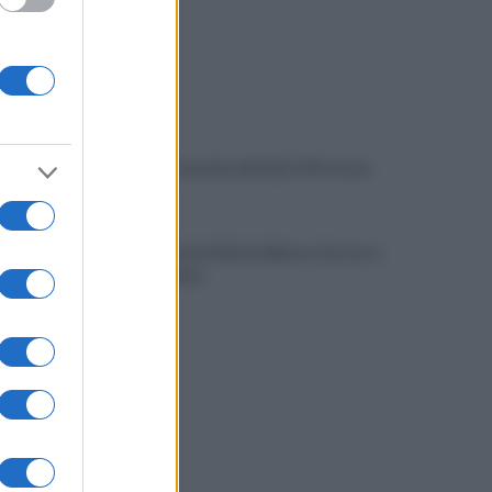
Napoli locomotiva del Sud: il Pil cresce
dell’1,5%
Spari durante la Notte Bianca, terrore a
Secondigliano