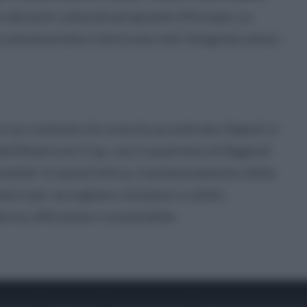
dei poli culturali più grandi d'Europa. La
ircumvesuviana creerà una rete integrata senza
n un contesto di crescita accelerata. Napoli si
ll’America’s Cup, con il quartiere di Bagnoli
diali. In quest'ottica, il potenziamento delle
stro per accogliere visitatori e atleti,
a, efficiente e sostenibile.