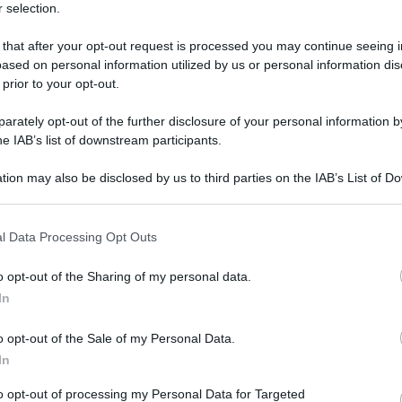
 selection.
 that after your opt-out request is processed you may continue seeing i
ased on personal information utilized by us or personal information dis
 prior to your opt-out.
rately opt-out of the further disclosure of your personal information by
he IAB’s list of downstream participants.
tion may also be disclosed by us to third parties on the IAB’s List of 
 that may further disclose it to other third parties.
 that this website/app uses one or more Google services and may gath
l Data Processing Opt Outs
including but not limited to your visit or usage behaviour. You may click 
 29 marzo 2026 alle 18:26
 to Google and its third-party tags to use your data for below specifi
o opt-out of the Sharing of my personal data.
ogle consent section.
In
lla stazione AV di Afragola con treni driverless
o opt-out of the Sale of my Personal Data.
In
 il cuore della città all’Alta Velocità e
to opt-out of processing my Personal Data for Targeted