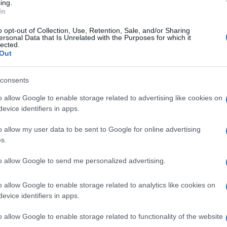
ing.
ell’America’s Cup 2027. Domani, 30 marzo,
In
, verrà ufficialmente presentato il progetto
o opt-out of Collection, Use, Retention, Sale, and/or Sharing
oli, un’opera strategica da oltre 3,1 miliardi
ersonal Data that Is Unrelated with the Purposes for which it
lected.
lla mobilità nel Mezzogiorno.
Out
consents
o allow Google to enable storage related to advertising like cookies on
Comune di Napoli e Regione Campania (con EAV
evice identifiers in apps.
cciato di circa 14 km che unirà il centro
o allow my user data to be sent to Google for online advertising
e Di Vittorio – con la stazione AV di Napoli-
s.
aha Hadid. L'opera si articola in 12 stazioni e
to allow Google to send me personalized advertising.
enti dell’area nord-orientale, toccando
tore e Casoria. La Fase 1A, già aggiudicata
o allow Google to enable storage related to analytics like cookies on
evice identifiers in apps.
 i primi 6,5 km con 7 stazioni, puntando alla
o allow Google to enable storage related to functionality of the website
ni.