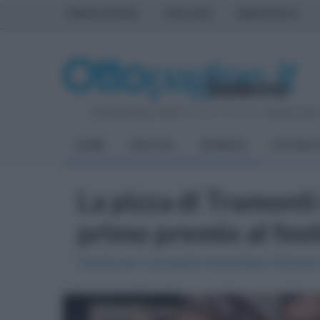
PRIMA PAGINA
AVELLINO
BENEVENTO
Giovedì 6 Agosto 2026
| Direttore Editoriale:
Antonio Sass
HOME
POLITICA
CRONACA
ATTUALIT
La pizza di Tramonti
primo premio al fest
Trionfo per il pizzaiolo tramontano Antonio