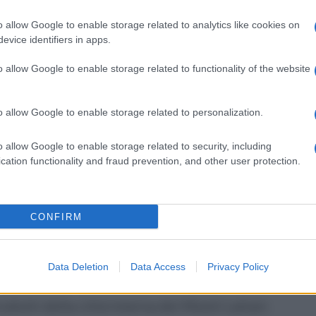
-making a sorpresa, senza alcuna preparazione
o allow Google to enable storage related to analytics like cookies on
zzare, in cui mettere in gioco tanta fantasia e
evice identifiers in apps.
d una
crema di carciofi
, impiegata come
o allow Google to enable storage related to functionality of the website
ta la
provola affumicata
, a rievocare i sapori
o allow Google to enable storage related to personalization.
stati aggiunti le
olive taggiasche
, lo
speck
e,
o allow Google to enable storage related to security, including
di pecorino
, a chiudere in bellezza il topping
cation functionality and fraud prevention, and other user protection.
aso, ha scelto di chiamarla
"pizza al buio"
,
 ideare e preparare nel giro di pochissimi
CONFIRM
e si direbbe in gergo, il convento.
 miglio, orzo, segale, farro ed una
Data Deletion
Data Access
Privacy Policy
finocchietto selvatico per conferire
odotti della città interna dei Monti Lattari.