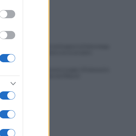
Cadavere in via Sorgente, la Polizia indaga
per ricostruire cosa sia accaduto
Salerno, il carcere scoppia: 572 detenuti in
una struttura da 370 posti