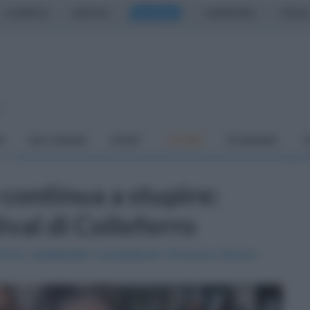
CASERTA
NAPOLI
SALERNO
CAMPANIA
ITALIA
o
À
DAI COMUNI
SPORT
CUCINA
ECONOMIA
C
 continua a stupire:
ival di Colleferro
 Erra, soddisfatto il presidente Vincenzo Savino