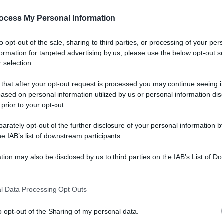
ocess My Personal Information
to opt-out of the sale, sharing to third parties, or processing of your per
formation for targeted advertising by us, please use the below opt-out s
 selection.
 that after your opt-out request is processed you may continue seeing i
ased on personal information utilized by us or personal information dis
 prior to your opt-out.
rately opt-out of the further disclosure of your personal information by
he IAB’s list of downstream participants.
 21 giugno 2023 alle 16:53
tion may also be disclosed by us to third parties on the IAB’s List of 
 that may further disclose it to other third parties.
’associazione
Pizza Tramonti
, vince il primo
leferro Pizza Festival"
. Nella popolare e
 that this website/app uses one or more Google services and may gath
l Data Processing Opt Outs
including but not limited to your visit or usage behaviour. You may click 
ondo pizza, che si è svolta martedì nel
 to Google and its third-party tags to use your data for below specifi
o opt-out of the Sharing of my personal data.
ogle consent section.
izzaiolo tramontano ha portato in scena una