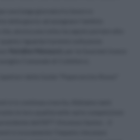
po una lunga giornata tra lavoro e
rte della giuria: ad assegnare l'ambito
he, ancora una volta, ha saputo portare alto
 quanto riguarda il premio sulla pizza
nsor
Natalino Manauzzi
, per la Gourmet invece
onsiglio Comunale di Colleferro.
gli ispettori della Guida "Peperoncino Rosso"
nti è in continua crescita. Abbiamo tanti
utte le loro qualità nelle varie competizioni
 presidente dell’APT Vincenzo Savino -. Il
onti è sicuramente l’impasto che piace