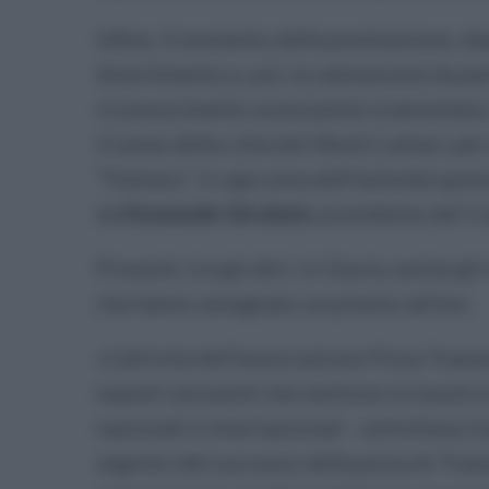
Infine, il momento della premiazione, do
divertimento e, poi, la valutazione da pa
riconoscimento al pizzaiolo tramontano c
il nome della città dei Monti Lattari, per
"Fantasy", il capo area dell'azienda spo
da
Emanuele Girolami
, presidente del C
Presenti, tra gli altri, in Giuria, anche 
che hanno assegnato un premio ad hoc.
«L’attività dell’associazione Pizza Tramo
maestri pizzaioli che mettono in mostra t
nazionali e internazionali - sottolinea il
segreto del successo della pizza di Tram