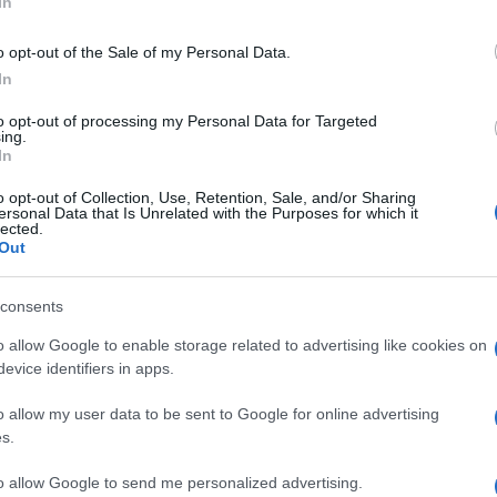
In
a si è basata su un impasto tradizionale, frutto
o opt-out of the Sale of my Personal Data.
ale e farro, insieme ad una percentuale di mais,
In
colline tramontane.
to opt-out of processing my Personal Data for Targeted
ing.
ola
dei Monti Lattari
e
fior di latte di
In
km 0
,
noci
, una
grattugiata finissima di
o opt-out of Collection, Use, Retention, Sale, and/or Sharing
ersonal Data that Is Unrelated with the Purposes for which it
ità del pomodoro secco e, dulcis in fundo,
lected.
Out
e made in Tramonti, a suggellare la
consents
o allow Google to enable storage related to advertising like cookies on
bito della categoria
"Pizza Fantasy"
: un vero e
evice identifiers in apps.
 partecipanti di portare soltanto l'impasto
o allow my user data to be sent to Google for online advertising
a gli ingredienti offerti in loco dall'azienda
s.
rie creazioni.
to allow Google to send me personalized advertising.