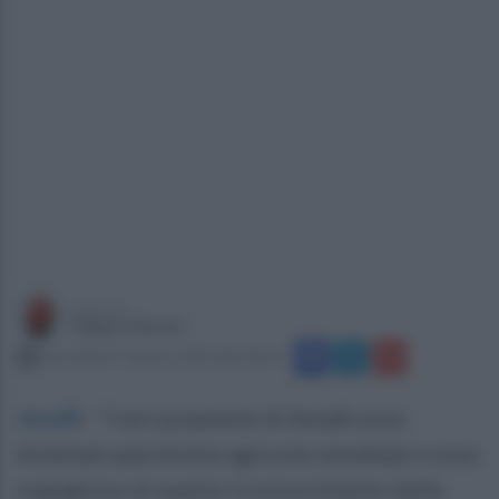
a cura di
Filippo Notari
mercoledì 27 agosto 2025 alle 18:54
Amalfi
.
"I terrazzamenti di Amalfi sono
diventati patrimonio agricolo mondiale e sono
orgoglioso di questo riconoscimento della