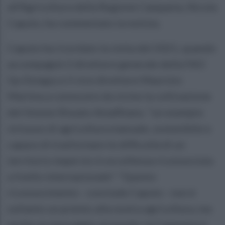
all'Agricoltura della Regione Campania, Nicola
Caputo, ha commentato la notizia.
Caputo ha ricordato la visita del 2021, quando
accompagnò il direttore generale della FAO
Qu Dongyu e il vice direttore Maurizio
Martina a conoscere da vicino la coltivazione
del limone Sfusato Amalfitano, "un esempio
virtuoso di agricoltura manuale, sostenibile e
capace di trasformare le difficoltà di un
territorio impervio in eccellenza riconosciuta
a livello internazionale". "Questo
riconoscimento - conclude Caputo - non è
soltanto un premio alla nostra agricoltura, ma
anche un messaggio al mondo: la Campania è