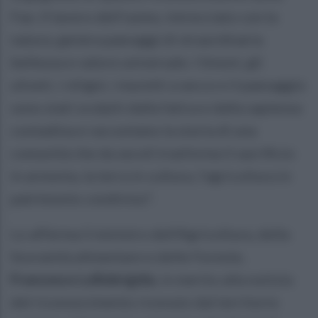
Fao. Il lavoro dell'uomo, intrecciato con la
natura, genera paesaggi di straordinaria
bellezza e valore universale. I limoni, gli
uliveti, i vitigni, i muretti a secco e il paesaggio
sono stati scolpiti dalla fatica e dalla sapienza
contadina e raccontano la storia di una
comunità che da secoli trasforma il sacrificio
in armonia, la terra in cultura, l'agricoltura in
patrimonio condiviso".
Lo afferma il ministro dell'Agricoltura, della
Sovranità alimentare e delle Foreste,
Francesco Lollobrigida
, in merito alla notizia
del riconoscimento ricevuto dal territorio