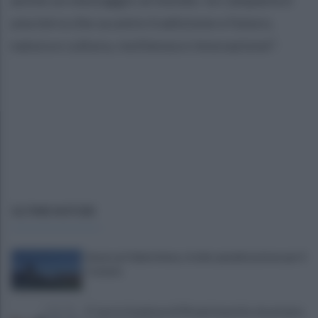
una terra che sa unire tradizione e futuro,
natura e cultura, resilienza e innovazione".
ULTIME NOTIZIE
Avversari Salernitana, rischio penalizzazione per il
Catania
E' morto il pedone di 94 anni investito da un'auto,