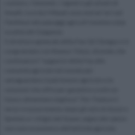
costiero. I limoneti, i vigneti e gli uliveti di
Amalfi, ricorda il Masaf, sono entrati ieri nel
Pantheon dei paesaggi agricoli insieme a due
località del Giappone.
Il direttore generale della Fao QU Dongyu si è
congratulato con Roma e Tokyo, dicendo che
continuerà il "supporto della Fao alle
comunità agricole nel mondo per
salvaguardare il patrimonio agricolo e le
soluzioni che offre per garantire a tutti un
futuro alimentare migliore". Per l'Italia è il
terzo riconoscimento dopo gli ulivi di Assisi e
Spoleto e i vitigni del Soave, segno del valore
non solo economico dell'attività agricola.