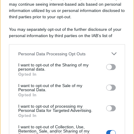
may continue seeing interest-based ads based on personal
information utilized by us or personal information disclosed to
third parties prior to your opt-out.
You may separately opt-out of the further disclosure of your
personal information by third parties on the IAB’s list of
downstream participants.
Personal Data Processing Opt Outs
This information may also be disclosed by us to third parties
on the IAB’s List of Downstream Participants that may further
I want to opt-out of the Sharing of my
disclose it to other third parties.
personal data.
Opted In
Please note that this website/app uses one or more Google
services and may gather and store information including but
I want to opt-out of the Sale of my
Personal Data.
not limited to your visit or usage behaviour. You may click to
Opted In
grant or deny consent to Google and its third-party tags to
use your data for below specified purposes in below Google
I want to opt-out of processing my
consent section.
Personal Data for Targeted Advertising.
Opted In
I want to opt-out of Collection, Use,
Retention, Sale, and/or Sharing of my