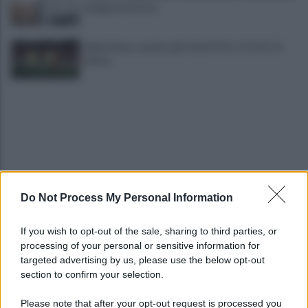
indaga la procura
Salernitana, sempre più vicini D’Ursi e Ciotti: le
ultime
Do Not Process My Personal Information
Golemic: "Salernitana, ti lascio un pezzo di cuore.
Adesso voglio solo giocare"
If you wish to opt-out of the sale, sharing to third parties, or
processing of your personal or sensitive information for
VIDEO | Collisione nelle acque della Costiera,
targeted advertising by us, please use the below opt-out
gozzo affonda
section to confirm your selection.
Please note that after your opt-out request is processed you