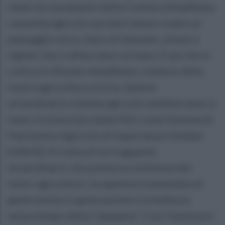
ripidi terrazzamenti della Costiera Amalfitana
comunità agricole secolari hanno creato un
paesaggio unico, fatto di limoneti, uliveti e
vigneti che si affacciano sul mare. È qui che si
coltiva lo Sfusato Amalfitano, simbolo della
nostra agricoltura eroica. Questo
straordinario sistema agricolo mediterraneo è
stato riconosciuto dalla FAO come Sistema di
Patrimonio Agricolo di Importanza Globale
(GIAHS). Si tratta di un traguardo
straordinario che premia la resilienza dei
nostri agricoltori, la sapienza tramandata di
generazione in generazione e la bellezza
senza tempo della Campania". Così l'assessore