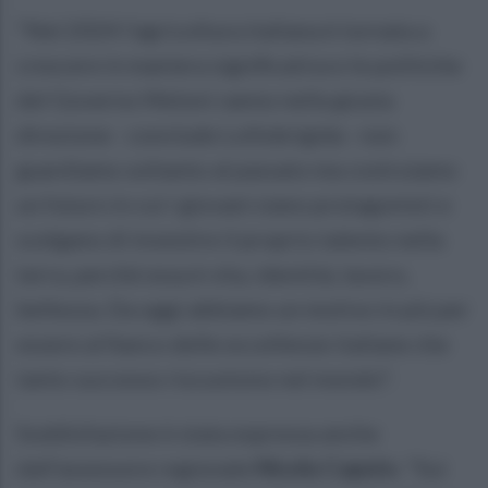
"Nel 2024 l'agricoltura italiana è tornata a
crescere in maniera significativa e le politiche
del Governo Meloni vanno nella giusta
direzione - conclude Lollobrigida - non
guardiamo soltanto al passato ma costruiamo
un futuro in cui i giovani siano protagonisti e
scelgano di investire il proprio talento nella
terra, perché essa è vita, identità, lavoro,
bellezza. Da oggi abbiamo un motivo in più per
essere al fianco delle eccellenze italiane che
tanto successo riscuotono nel mondo".
Soddisfazione è stata espressa anche
dall'assessore regionale
Nicola Caputo
. "Sui