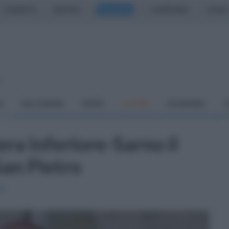
CASERTA
NAPOLI
SALERNO
CAMPANIA
ITALIA
o
À
DAI COMUNI
SPORT
CUCINA
ECONOMIA
C
era Inferiore-Sarno il
San Pietro
e