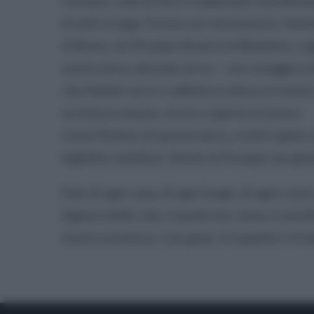
l’umano, casa di Dio, è calpestato, mortificat
A tutti rivolgo l’invito con entusiasmo: Venite
A Roma, nel Presepe dinanzi al Bambino, vog
nostra terra; dicendo di no – con coraggio e f
che Natale non è, e affatica e blocca il nost
un futuro onesto, sicuro e aperto al nuovo.
Come Pastore di questa terra, a tutti ripeto 
biglietto natalizio: Venite al Presepe con gioia
Fate di ogni casa, di ogni luogo, di ogni cuor
Signore della vita, il quale non viene a morti
nostra esistenza. Con gioia, Vi aspetto e Vi 