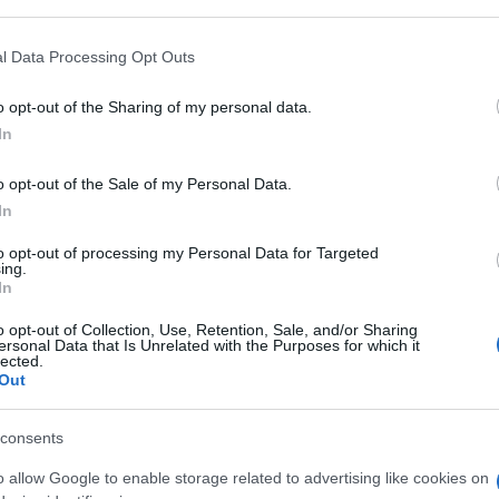
 il Vescovo monsignor Giuseppe Giudice ha
 that may further disclose it to other third parties.
Città dell'Agro nocerino-sarnese.
 that this website/app uses one or more Google services and may gath
l Data Processing Opt Outs
including but not limited to your visit or usage behaviour. You may click 
 to Google and its third-party tags to use your data for below specifi
o opt-out of the Sharing of my personal data.
ogle consent section.
In
cio dato a conclusione della Visita Pastorale il 26
ngri, ho parlato del dono del Presepe al Santo
o opt-out of the Sale of my Personal Data.
 Natale dell’Anno Santo 2025.
In
to di Papa Francesco, e che ora si realizza con la
to opt-out of processing my Personal Data for Targeted
ing.
In
 esplicito possiamo intraprendere insieme, su
o opt-out of Collection, Use, Retention, Sale, and/or Sharing
ersonal Data that Is Unrelated with the Purposes for which it
e, che richiede la giusta riservatezza per le
lected.
Out
la nostra Chiesa Diocesana in Piazza San Pietro in
estività natalizie.
consents
ore del mondo, è una sfida, un impegno e un sano
o allow Google to enable storage related to advertising like cookies on
a terra, momento unico e singolare.