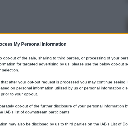
ocess My Personal Information
to opt-out of the sale, sharing to third parties, or processing of your per
formation for targeted advertising by us, please use the below opt-out s
 selection.
 ottobre 2025 alle 19:10
 that after your opt-out request is processed you may continue seeing i
ased on personal information utilized by us or personal information dis
 prior to your opt-out.
ernatorato dello Stato della Città del
rately opt-out of the further disclosure of your personal information by
 di Nocera Inferiore-Sarno offrirà il presepe
he IAB’s list of downstream participants.
n occasione del Natale 2025.
tion may also be disclosed by us to third parties on the IAB’s List of 