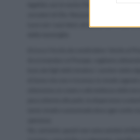
legalità; con le nostre Parrocchie, Monasteri,
cercatori di Dio. Nessuno è escluso dall’orbi
Luce con i suoi doni, ed anche con le sue ombr
dalla meraviglia.
Ed ecco l’invito da condividere: Venite al Pre
Avvicinandoci al Presepe, vogliamo abbandonar
buio dai figli delle tenebre: i sentieri della dig
di fumo che non è incenso; le strade segnate
attenzione al creato e alla bellezza della terr
poca attenta alla polis; la dispersione scola
tante strade e autostrade dove ogni notte mu
speranza.
No, carissimi, questi non sono sentieri di B