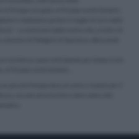
o e annullato, cielo senza stelle.
 al Presepe con gioia, al Presepe venite festanti...
liamo e dobbiamo portare il meglio di noi e della
orza! – a cominciare dalla nostra vita, a tutto ciò
ro cammino di Pellegrini di Speranza, offuscando
con insistenza, quasi anticipando per tempo il mio
, al Presepe venite festanti...
e un piccolo Presepe dove al centro c’è posto per il
ficare, ma solo ad arricchire e dare valore alla
benedico.