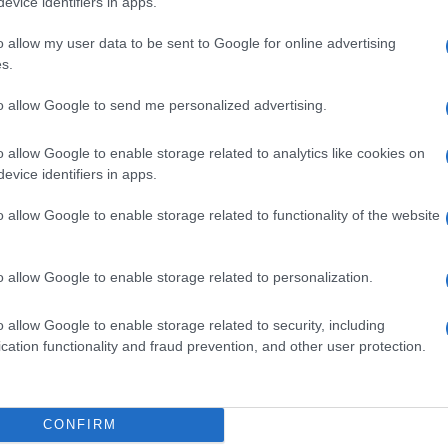
evice identifiers in apps.
o: Venite al Presepe con gioia, al Presepe venite
o allow my user data to be sent to Google for online advertising
s.
 a questo appuntamento, mai sognato, e solenne;
to allow Google to send me personalized advertising.
 al Presepe, pensato e realizzato avendo come
i e i suoi canti natalizi, a cominciare dalla
o allow Google to enable storage related to analytics like cookies on
evice identifiers in apps.
to apprezzato anche dal grande Giuseppe Verdi.
o allow Google to enable storage related to functionality of the website
la Città il 30 aprile u.s., è racchiusa
alla quale tutti possiamo attingere per la nostra
o allow Google to enable storage related to personalization.
ncretezza alla nostra fede, che deve abitare e
o allow Google to enable storage related to security, including
cation functionality and fraud prevention, and other user protection.
pace, c’è posto per tutti e ci siamo tutti, con i
ccellenze del nostro territorio; con i frammenti
CONFIRM
igli; con le scuole e i luoghi del lavoro e della