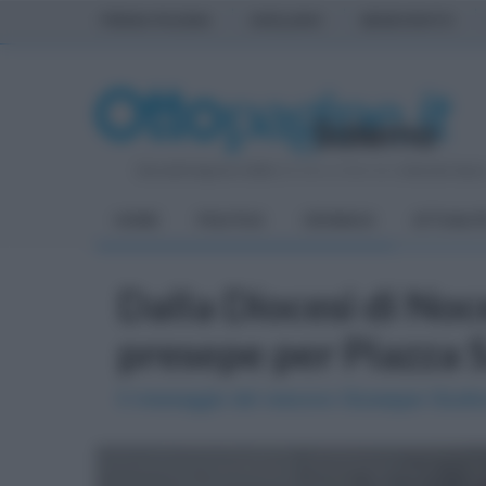
PRIMA PAGINA
AVELLINO
BENEVENTO
Giovedì 6 Agosto 2026
| Direttore Editoriale:
Antonio Sass
HOME
POLITICA
CRONACA
ATTUALIT
Dalla Diocesi di Noc
presepe per Piazza 
Il messaggio del vescovo Giuseppe Giudic