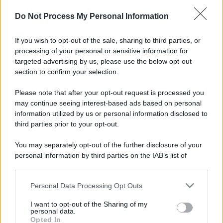
Do Not Process My Personal Information
Choc nel Salernitano: rinvenuto cadavere in stato
di decomposizione
If you wish to opt-out of the sale, sharing to third parties, or
processing of your personal or sensitive information for
Allontanato dall'Esercito per molestie ai
targeted advertising by us, please use the below opt-out
viaggiatori: tensione alla stazione
section to confirm your selection.
Please note that after your opt-out request is processed you
may continue seeing interest-based ads based on personal
information utilized by us or personal information disclosed to
third parties prior to your opt-out.
You may separately opt-out of the further disclosure of your
personal information by third parties on the IAB’s list of
downstream participants.
Personal Data Processing Opt Outs
This information may also be disclosed by us to third parties
on the IAB’s List of Downstream Participants that may further
I want to opt-out of the Sharing of my
disclose it to other third parties.
personal data.
Opted In