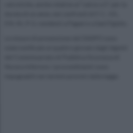
calcistiche, anche relative al “calcio a 5”, per la
durata di un anno, nei confronti di F. C., V.S.,
D’A. M., P. G. residenti a Pagani e a Sant’Egidio.
Le misure di prevenzione del DASPO sono
state notificate ai quattro giovani dagli Agenti
del Commissariato di Pubblica Sicurezza di
Nocera Inferiore. I provvedimenti sono
impugnabili nei termini previsti dalla legge.