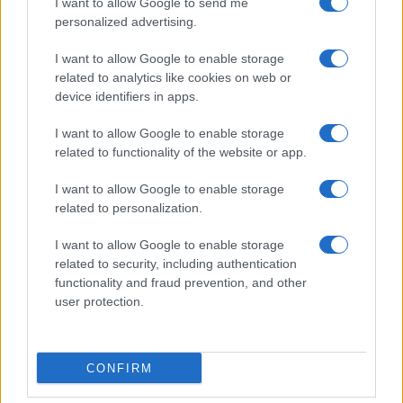
I want to allow Google to send me
personalized advertising.
I want to allow Google to enable storage
related to analytics like cookies on web or
device identifiers in apps.
I want to allow Google to enable storage
related to functionality of the website or app.
I want to allow Google to enable storage
CHI SIAMO
CONTATTI
PUBBLICITÀ
LAVORA CON NOI
related to personalization.
PRIVACY / COOKIE POLICY
PREFERENZE PRIVACY
I want to allow Google to enable storage
OTTO CHANNEL
related to security, including authentication
functionality and fraud prevention, and other
user protection.
Registrazione del Tribunale di Avellino n. 331 del 23/11/1995
Iscritto al Registro degli Operatori di Comunicazione n. 37512
© Riproduzione Riservata – Ne è consentita esclusivamente una
CONFIRM
riproduzione parziale con citazione della fonte corretta