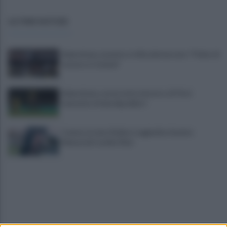
ULTIME NOTIZIE
Salernitana, Lunetta si sfila dal mercato: "Felice di
restare a Catania"
Salernitana, ruota tutto intorno a D'Ursi:
tentativo di due big della C
Cavese, la Juve Stabia si aggiudica il primo
Memorial Catello Mari