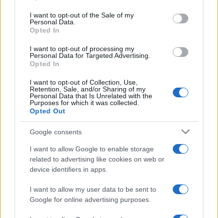
Please note that this website/app uses one or more Google
services and may gather and store information including but
I want to opt-out of the Sale of my
Personal Data.
not limited to your visit or usage behaviour. You may click to
Opted In
grant or deny consent to Google and its third-party tags to
use your data for below specified purposes in below Google
I want to opt-out of processing my
consent section.
Personal Data for Targeted Advertising.
Opted In
I want to opt-out of Collection, Use,
Retention, Sale, and/or Sharing of my
Personal Data that Is Unrelated with the
Purposes for which it was collected.
Opted Out
Google consents
I want to allow Google to enable storage
related to advertising like cookies on web or
device identifiers in apps.
I want to allow my user data to be sent to
Google for online advertising purposes.