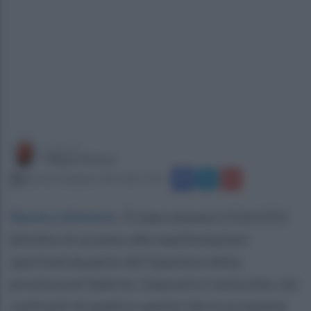
a cura di
Filippo Notari
giovedì 26 giugno 2025 alle 11:24
Nocera Inferiore
.
È stato emesso il D.A.S.P.O
(divieto di accesso alle manifestazioni
sportive) da parte del Questore della
provincia di Salerno, Giancarlo Conticchio, nei
confronti di quattro uomini che in occasione