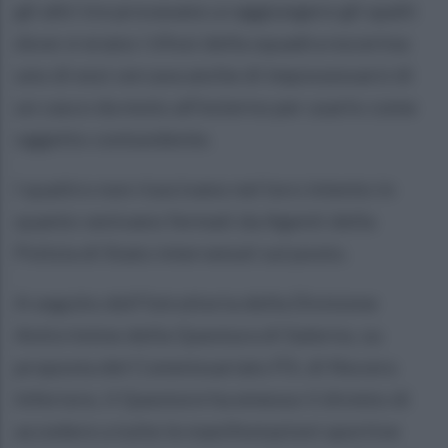
gli altri tre provavano a raggiungere gli spalti
dove vi erano i tifosi della squadra nocerina:
uno di essi cercava anche di impossessarsi di
un casco da moto all’esterno per usarlo come
oggetto contundente.
I quattro non riuscivano nel loro intento in
quanto venivano fermati da Agenti della
Polizia di Stato intervenuti sul posto.
A seguito dell’Istruttoria della Divisione
Anticrimine della Questura di Salerno, su
proposta del Commissariato P.S. di Nocera
Inferiore, il Questore ha emesso il divieto di
accedere a tutte le manifestazioni sportive