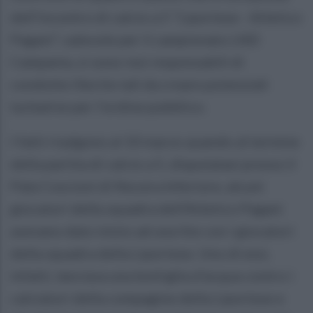
dell’incontro di calcio a 5 “Liportese - Atletico
Pagani”, valevole per il campionato LND
Campania, si sono resi responsabili di
condotte illecite tali da creare potenziali
turbative per l’ordine pubblico.
I fatti risalgono al 10 marzo quando al termine
della partita di calcio a 5, disputatasi presso il
Pala Coscioni di Nocera Inferiore, alcuni
giocatori della squadra dell’Atletico Pagani
avevano dato inizio ad una lite con i giocatori
della squadra della Liportese. Uno di essi,
infatti, lanciava una bottiglia d’acqua contro i
calciatori della compagine della Liportese e