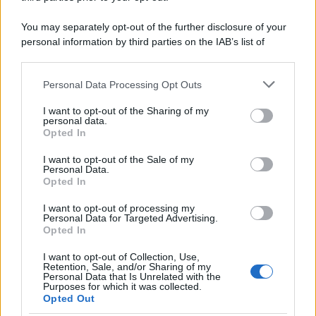
You may separately opt-out of the further disclosure of your
personal information by third parties on the IAB’s list of
downstream participants.
Personal Data Processing Opt Outs
This information may also be disclosed by us to third parties
on the IAB’s List of Downstream Participants that may further
I want to opt-out of the Sharing of my
disclose it to other third parties.
personal data.
Opted In
Please note that this website/app uses one or more Google
services and may gather and store information including but
I want to opt-out of the Sale of my
Personal Data.
not limited to your visit or usage behaviour. You may click to
Opted In
grant or deny consent to Google and its third-party tags to
use your data for below specified purposes in below Google
I want to opt-out of processing my
consent section.
Personal Data for Targeted Advertising.
Opted In
I want to opt-out of Collection, Use,
Retention, Sale, and/or Sharing of my
Personal Data that Is Unrelated with the
Purposes for which it was collected.
Opted Out