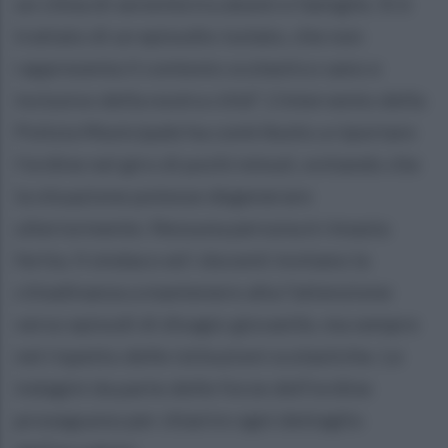
un clima di serenità tra alunni e famiglie. Si è
trattato di un episodio isolato, che non
rappresenta il contesto scolastico sano e
inclusivo della nostra città". L'intervento della
Polizia Municipale ha contribuito a riportare
l'ordine nel giro di pochi minuti, evitando che
la situazione potesse degenerare
ulteriormente. Nessuna persona è rimasta
ferita. Il sindaco ed i docenti invitano la
cittadinanza a mantenere alta l'attenzione
verso episodi di disagio giovanile, ma sempre
nel rispetto delle istituzioni scolastiche. Le
indagini da parte delle forze dell'ordine
proseguono per chiarire ogni dettaglio