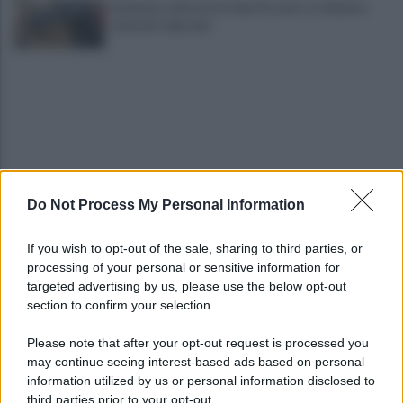
Incidente sull'autostrada A2, auto si schianta:
coinvolti 5 giovani
Do Not Process My Personal Information
Eboli, un'altra notte di sangue: uomo accoltellato
dopo una lite
If you wish to opt-out of the sale, sharing to third parties, or
processing of your personal or sensitive information for
Fiamme vicino al traliccio dell'energia elettrica,
targeted advertising by us, please use the below opt-out
intervengono i pompieri
section to confirm your selection.
Please note that after your opt-out request is processed you
may continue seeing interest-based ads based on personal
information utilized by us or personal information disclosed to
third parties prior to your opt-out.