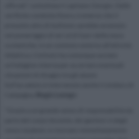
ufficiali", sottolinea il capitano Giorgio. Dalle
verifiche condotte finora, è emerso che il
presunto atto di bullismo sarebbe avvenuto
nel pomeriggio di ieri al di fuori delle mura
scolastiche, in un contesto esterno all'attività
didattica. L'istituto ha comunque avviato
un'indagine interna per accertare eventuali
situazioni di disagio tra gli alunni.
Sull'accaduto è intervenuto anche il sindaco di
Campagna,
Biagio Luongo
:
"Grazie a un grande senso di responsabilità da
parte del corpo docente, dei genitori e degli
stessi studenti, è ritornato immediatamente