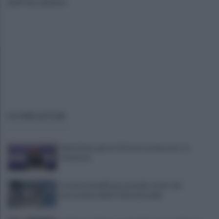
dell'accaduto
ULTIME NOTIZIE
Salernitana, giorni d’attesa sul mercato: la
situazione
Costiera Amalfitana, presidio estivo dei
motociclisti della Polizia Stradale