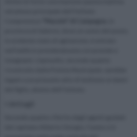
Attimi di forte concitazione questa mattina
nel plesso principale dell'Istituto
Comprensivo
"Mazzini" di Campagna
, in
provincia di Salerno, dove un uomo del posto,
in evidente stato di agitazione, è entrato
nell'edificio prendendosela con preside e
insegnanti. L'episodio, secondo quanto
ricostruito dalla Polizia Municipale, sarebbe
legato a un presunto atto di bullismo ai danni
del figlio, alunno dell'istituto.
I dettagli
Secondo quanto riferito dagli agenti guidati
dal capitano Alberto Giorgio, l'uomo si è
presentato nella sede centrale del