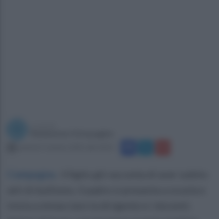
a cura di
Redazione Ottopagine
venerdì 3 ottobre 2025 alle 18:31
Campagna
.
Il figlio gli racconta di aver subito
atti di bullismo, il padre si presenta a scuola e
inizia a minacciare la dirigente e i docenti.