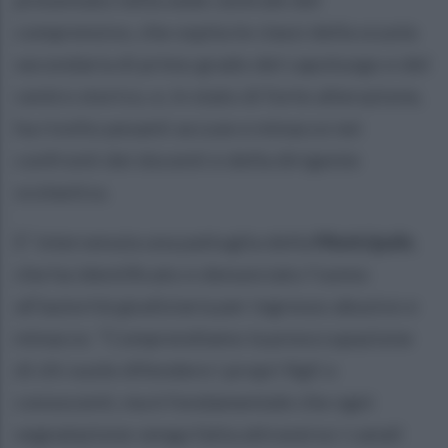
comprensivo, che ospita le classi della scuola
secondaria di primo grado del capoluogo e del
centro storico, e, in stato di forte alterazione,
ha rivolto pesanti accuse e minacce nei
confronti dei docenti e della dirigente
scolastica.
E' intervenuta una pattuglia della
Municipale
,
che ha identificato e denunciato l'uomo
all'autorità giudiziaria per ingresso abusivo e
minacce. "Comprendiamo la preoccupazione
di chi vuole difendere i propri figli o
conoscenti, ma è fondamentale che ogni
segnalazione venga fatta attraverso i canali