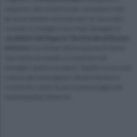
sequestro del corpicino per consentire tutti
gli accertamenti necessari per far luce sulla
vicenda. Le indagini sono state delegate ai
carabinieri del Reparto Territoriale di Nocera
Inferiore
e ai militari della stazione di Sarno
che stanno provando a ricostruire nel
dettaglio quanto accaduto. Aspetti su cui sono
a lavoro gli investigatori che proveranno a
ricostruire i punti di una vicenda tragica ed
estremamente dolorosa.