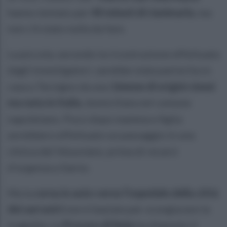
hanno tentato per
40 minuti di rianimarla
, ma
non c'è stato nulla da fare.
La piccola, secondo la ricostruzione effettuata
dagli investigatori, sarebbe stata partorita in
casa a Terzigno da una
16enne di origini cinesi
ma nata in Italia
, domiciliata nel comune
napoletano. Poco dopo mamma e figlia
avrebbero effettuato un passaggio in una
clinica del Vesuviano, prima di recarsi
d'urgenza a Sarno.
Ma la
corsa in auto verso l’ospedale della città
dei sarrastri
non è bastata per scongiurare la
tragedia. La
Procura di Nola
ha disposto il