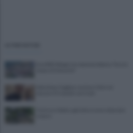
ULTIME NOTIZIE
Euro2032, Malagò non menziona Salerno: "Ecco le
cinque città favorite"
Salernitana, Faggiano rassicura i tifosi sul
mercato. Poi summit con Cosmi
Trattore si ribalta, agricoltore resta schiacciato
e muore