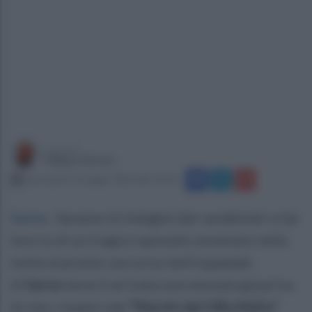
a cura di
Filippo Notari
mercoledì 13 maggio 2026 alle 10:36
Sarno
.
Saranno le indagini dei carabinieri a far
luce su di un tragico episodio avvenuto nella
notte al pronto soccorso dell’ospedale
di
Sarno
dove è arrivata una neonata già priva
di vita. I medici del
“Martiri del Villa Malta”