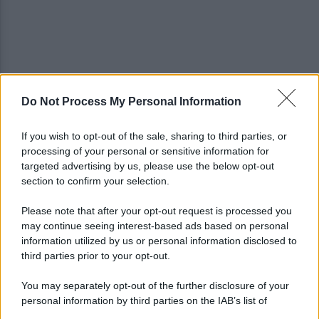
Do Not Process My Personal Information
Salernitana, Zoia: "Che opportunità vestire
questa maglia, qui per dare tutto"
If you wish to opt-out of the sale, sharing to third parties, or
processing of your personal or sensitive information for
Salernitana, attesa per D’Ursi: il Sorrento lo
targeted advertising by us, please use the below opt-out
schiera in amichevole
section to confirm your selection.
Please note that after your opt-out request is processed you
may continue seeing interest-based ads based on personal
information utilized by us or personal information disclosed to
third parties prior to your opt-out.
You may separately opt-out of the further disclosure of your
personal information by third parties on the IAB’s list of
downstream participants.