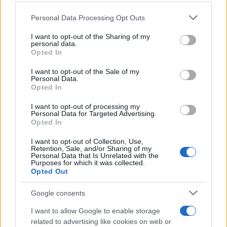
Personal Data Processing Opt Outs
This information may also be disclosed by us to third parties
on the IAB’s List of Downstream Participants that may further
I want to opt-out of the Sharing of my
disclose it to other third parties.
personal data.
Opted In
Please note that this website/app uses one or more Google
services and may gather and store information including but
I want to opt-out of the Sale of my
Personal Data.
not limited to your visit or usage behaviour. You may click to
Opted In
grant or deny consent to Google and its third-party tags to
use your data for below specified purposes in below Google
I want to opt-out of processing my
consent section.
Personal Data for Targeted Advertising.
Opted In
I want to opt-out of Collection, Use,
Retention, Sale, and/or Sharing of my
Personal Data that Is Unrelated with the
Purposes for which it was collected.
Opted Out
Google consents
I want to allow Google to enable storage
related to advertising like cookies on web or