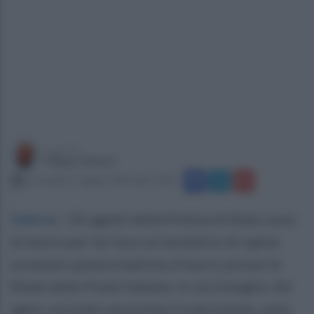
a cura di
Filippo Notari
mercoledì 17 giugno 2026 alle 12:02
Salerno
.
Gli agenti della Polizia di Stato sono
al lavoro per far luce sul tentativo di rapina
avvenuto questa mattina a Fuorni, presso la
filiale delle Poste Italiane, in via Ostaglio. Ad
agire, secondo una prima ricostruzione, sono