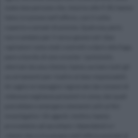
state due persone che, intorno alle 9.30, hanno
fatto irruzione nell'ufficio, con il volto
coperto e armati di pistola. Qualcosa, però,
non è andato per il verso giusto ed i due
rapinatori sono stati costretti a darsi alla fuga,
pare a bordo di uno scooter. I poliziotti,
allertati da una cliente, hanno avviato tutti gli
accertamenti per risalire ai due responsabili.
Al vaglio le immagini registrate dai sistemi di
videosorveglianza presenti in zona, dai quali
potrebbero emergere elementi utili ai fini
investigativi. Gli agenti, inoltre, hanno
provveduto ad ascoltare i dipendenti e i
clienti che si trovavano nell'ufficio postale al