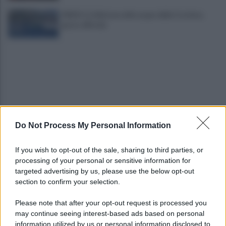
VIDEO | Collisione nelle acque della Costiera,
gozzo affonda
Do Not Process My Personal Information
Giallo a Salerno: spari in via Rocco Cocchia,
indaga la Polizia
If you wish to opt-out of the sale, sharing to third parties, or
processing of your personal or sensitive information for
Blackout delle comunicazioni in Costiera
targeted advertising by us, please use the below opt-out
Amalfitana: "Gravi danni al turismo"
section to confirm your selection.
Please note that after your opt-out request is processed you
may continue seeing interest-based ads based on personal
information utilized by us or personal information disclosed to