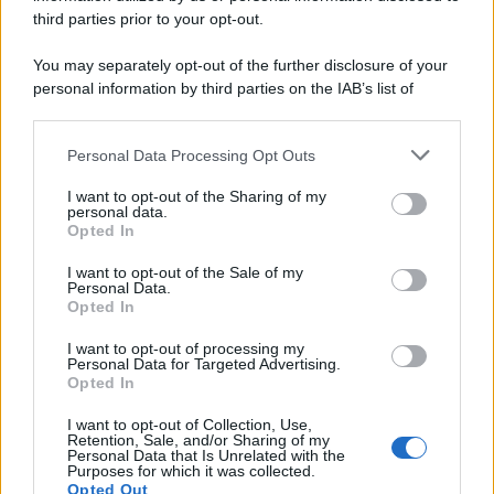
third parties prior to your opt-out.
You may separately opt-out of the further disclosure of your
personal information by third parties on the IAB’s list of
downstream participants.
Personal Data Processing Opt Outs
This information may also be disclosed by us to third parties
on the IAB’s List of Downstream Participants that may further
I want to opt-out of the Sharing of my
disclose it to other third parties.
personal data.
Opted In
Please note that this website/app uses one or more Google
services and may gather and store information including but
I want to opt-out of the Sale of my
Personal Data.
not limited to your visit or usage behaviour. You may click to
Opted In
grant or deny consent to Google and its third-party tags to
use your data for below specified purposes in below Google
I want to opt-out of processing my
consent section.
Personal Data for Targeted Advertising.
Opted In
I want to opt-out of Collection, Use,
Retention, Sale, and/or Sharing of my
Personal Data that Is Unrelated with the
Purposes for which it was collected.
Opted Out