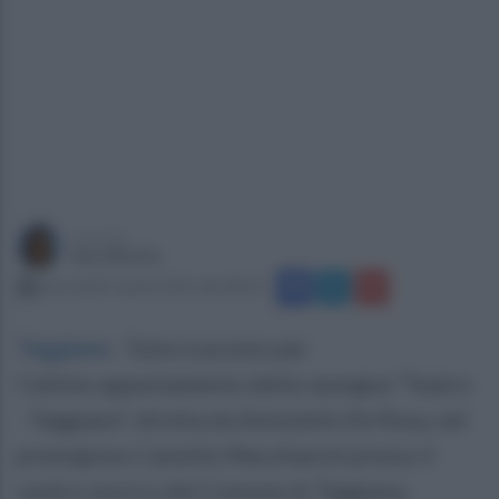
a cura di
Sara Botte
mercoledì 9 aprile 2025 alle 08:20
Teggiano
.
Tutto è pronto per
l’ultimo appuntamento della rassegna “Teatro
- Teggiano”, diretta da Antonello De Rosa, nel
prestigioso Castello Macchiaroli presso il
centro storico del Comune di Teggiano.