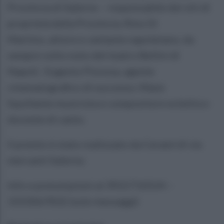
Provincia di Salerno – responsabile dei siti di
proprietà della Provincia; Rino Di
Martino, attore e cantante napoletano, da
sempre volto noto del teatro Bellini di
Napoli; Eugenio Piovosa, agente
cinematografico di successo; Manù
Squillante musicista e compositore eclettico-
docente di canto.
Il premio è stato realizzato da Ceramì di via
mercanti Salerno.
Info e prenotazioni al 3922710524 –
3333067832 (solo messaggi)