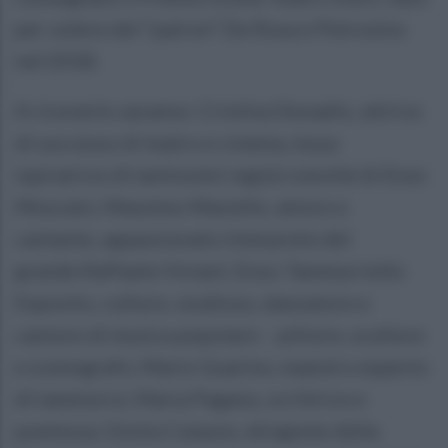
per volere del “patron” De Rosa e Petrosino
nel 2018.
A riceverlo saranno: Cristina Donadio, attrice
di successo di teatro e cinema, musa
ispiratrice di tantissimi registi nonché di Enzo
Moscato; Massimo Masiello, attore e
cantante, appassionato interprete del
grande Raffaele Viviani; Enzo Tammurriello
Esposito, cultore, studioso, danzatore e
cantore di musica popolare – pittore, scultore
e scenografo; Mario Guarino, maestro esperto
di tammorre; Maria Pagano, scrittrice e
poetessa; Gioita Caiazzo, dirigente della