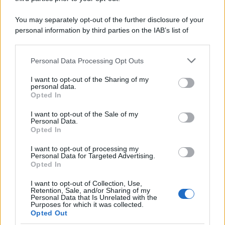
You may separately opt-out of the further disclosure of your
personal information by third parties on the IAB’s list of
downstream participants.
Personal Data Processing Opt Outs
This information may also be disclosed by us to third parties
on the IAB’s List of Downstream Participants that may further
I want to opt-out of the Sharing of my
disclose it to other third parties.
personal data.
Opted In
Please note that this website/app uses one or more Google
services and may gather and store information including but
I want to opt-out of the Sale of my
Personal Data.
not limited to your visit or usage behaviour. You may click to
Opted In
grant or deny consent to Google and its third-party tags to
use your data for below specified purposes in below Google
I want to opt-out of processing my
consent section.
Personal Data for Targeted Advertising.
Opted In
I want to opt-out of Collection, Use,
Retention, Sale, and/or Sharing of my
Personal Data that Is Unrelated with the
Purposes for which it was collected.
Opted Out