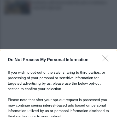
Incidente sull'autostrada A2, auto si schianta:
coinvolti 5 giovani
Do Not Process My Personal Information
Eboli, un'altra notte di sangue: uomo accoltellato
dopo una lite
If you wish to opt-out of the sale, sharing to third parties, or
processing of your personal or sensitive information for
Fiamme vicino al traliccio dell'energia elettrica,
targeted advertising by us, please use the below opt-out
intervengono i pompieri
section to confirm your selection.
Please note that after your opt-out request is processed you
may continue seeing interest-based ads based on personal
information utilized by us or personal information disclosed to
third parties prior to your opt-out.