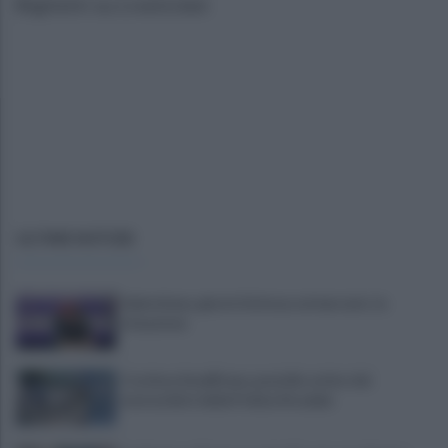
Biglietti su Liveticket
ULTIME NOTIZIE
Salernitana, giorni d’attesa sul mercato: la
situazione
Costiera Amalfitana, presidio estivo dei
motociclisti della Polizia Stradale