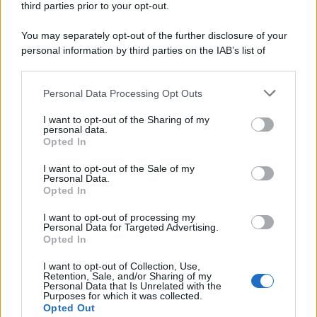
third parties prior to your opt-out.
You may separately opt-out of the further disclosure of your
personal information by third parties on the IAB’s list of
downstream participants.
Personal Data Processing Opt Outs
This information may also be disclosed by us to third parties
on the IAB’s List of Downstream Participants that may further
I want to opt-out of the Sharing of my
disclose it to other third parties.
personal data.
Opted In
Please note that this website/app uses one or more Google
services and may gather and store information including but
I want to opt-out of the Sale of my
Personal Data.
not limited to your visit or usage behaviour. You may click to
Opted In
grant or deny consent to Google and its third-party tags to
use your data for below specified purposes in below Google
I want to opt-out of processing my
consent section.
Personal Data for Targeted Advertising.
Opted In
I want to opt-out of Collection, Use,
Retention, Sale, and/or Sharing of my
Personal Data that Is Unrelated with the
Purposes for which it was collected.
Opted Out