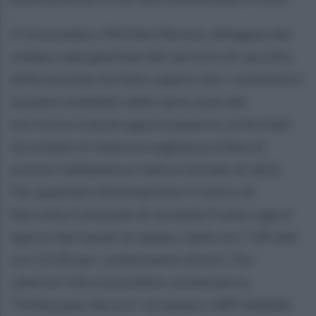
Il vicesindaco, Michele Murino, delegato dal
sindaco alla gestione del servizio di raccolta
differenziata, ha fatto sapere che i contenitori
saranno installati nelle varie zone del
territorio in punti appositamente controllati
da sistemi di videosorveglianza al fine di
evitare l'abbandono indiscriminato di abiti.
Per qualsiasi informazione il Centro di
Raccolta Comunale di via delle Fratte Lago è
aperto dal lunedì al sabato, dalle ore 7.00 alle
ore 12.00 per conferimenti diretti. Per
ulteriori info è possibile contattare la
"Pellezzano Servizi" al numero: 089.566844