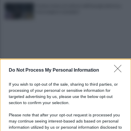
Fiamme vicino al traliccio dell'energia elettrica,
intervengono i pompieri
Do Not Process My Personal Information
Euro2032, Malagò non menziona Salerno: "Ecco le
cinque città favorite"
If you wish to opt-out of the sale, sharing to third parties, or
processing of your personal or sensitive information for
Salernitana, Faggiano rassicura i tifosi sul
targeted advertising by us, please use the below opt-out
mercato. Poi summit con Cosmi
section to confirm your selection.
Please note that after your opt-out request is processed you
may continue seeing interest-based ads based on personal
information utilized by us or personal information disclosed to