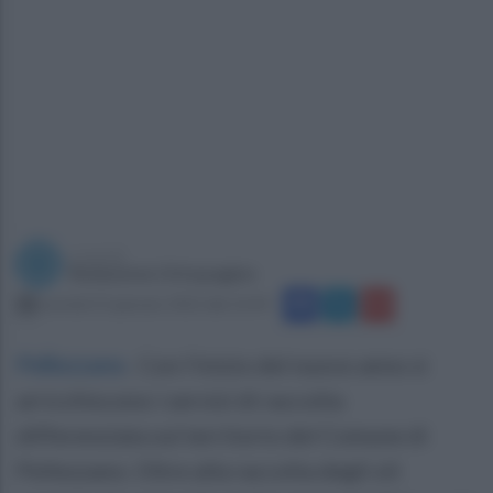
a cura di
Redazione Ottopagine
martedì 25 gennaio 2022 alle 16:44
Pellezzano
.
Con l'inizio del nuovo anno si
arricchiscono i servizi di raccolta
differenziata sul territorio del Comune di
Pellezzano. Oltre alla raccolta degli oli