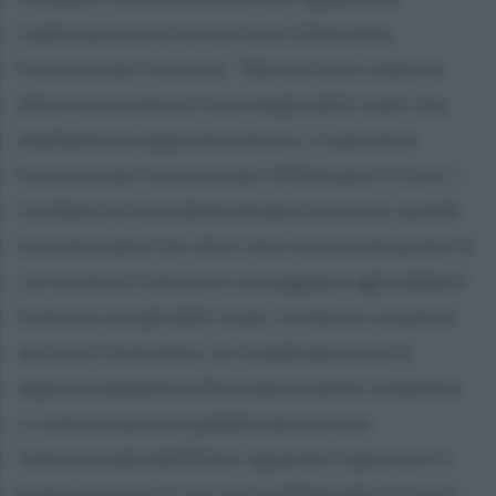
realizzazione di un servizio itinerante,
frazione per frazione. Tale servizio vedrà la
ditta incaricata al ritiro degli abiti usati che,
mediante un apposito mezzo, si sposterà
frazione per frazione per effettuare il ritiro: i
residenti di una determinata frazione, quindi,
non dovranno far altro che recarsi nel punto in
cui sosterà il mezzo e consegnare agli addetti
la busta con gli abiti usati. In merito a questo
servizio itinerante, la cittadinanza verrà
opportunamente informata tramite volantino
o comunicazione pubblicata sul sito
istituzionale dell'Ente riguardo il giorno e il
punto preciso in cui verrà effettuato il ritiro”.