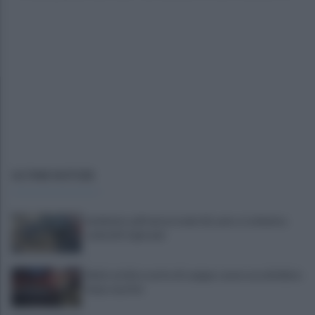
ULTIME NOTIZIE
Incidente sull'autostrada A2, auto si schianta:
coinvolti 5 giovani
Eboli, un'altra notte di sangue: uomo accoltellato
dopo una lite