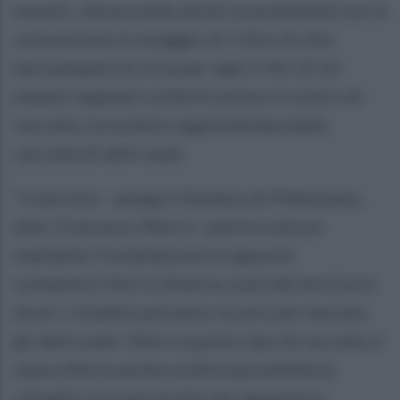
esausti, che prevede anche un premialità con la
concessione in omaggio di 1 litro di olio
extravergine di oliva per ogni 5 litri di oli
esausti vegetali conferiti presso il centro di
raccolta, la novità è rappresentata dalla
raccolta di abiti usati.
"Il servizio - spiega il Sindaco di Pellezzano,
dott. Francesco Morra - partirà a breve
mediante l'installazione di appositi
contenitori fissi in diverse zone del territorio
dove i cittadini potranno recarsi per lasciare
gli abiti usati. Oltre a questo tipo di raccolta, è
stata offerta anche un’altra possibilità ai
cittadini con una novità che riguarda la