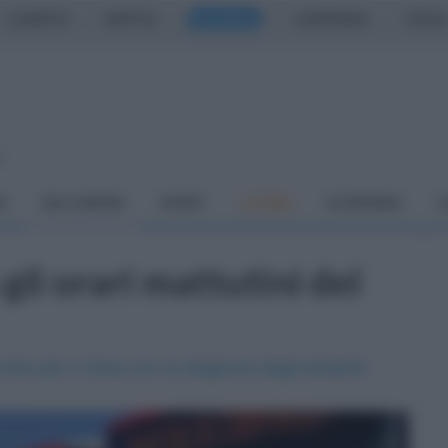
CASERTA
NAPOLI
SALERNO
CAMPANIA
ITALIA
o
À
DAI COMUNI
SPORT
CUCINA
ECONOMIA
C
gli orari mattutini del
izio più in linea con le esigenze degli studenti