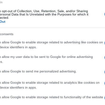
In
utte le corse di questa fascia oraria
e in
o opt-out of Collection, Use, Retention, Sale, and/or Sharing
ersonal Data that Is Unrelated with the Purposes for which it
usara - Baronissi (6.20), Baronissi – Fusara
lected.
Out
nzoni - Aiello sup. (7.05), Aiello sup. -
), Fusara - don Minzoni (7.50).
consents
o allow Google to enable storage related to advertising like cookies on
il sindaco
Gianfranco Valiante
- garantisce un
evice identifiers in apps.
gli studenti. La rimodulazione complessiva
o allow my user data to be sent to Google for online advertising
zi, soprattutto della frazione Fusara, di
s.
co “M. Hack” di Sava permettendo di muoversi
to allow Google to send me personalized advertising.
la disponibilità, abbiamo reso un importante
o allow Google to enable storage related to analytics like cookies on
evice identifiers in apps.
o allow Google to enable storage related to functionality of the website