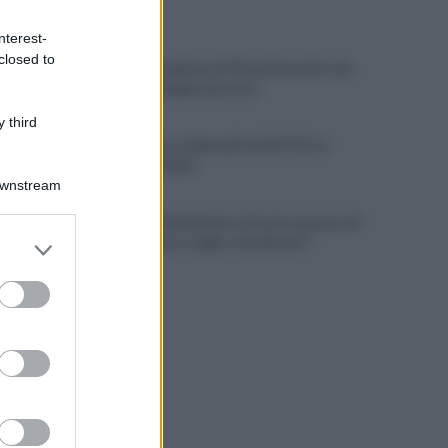
ULTIME NOTIZIE
nterest-
closed to
E' morto il pedone di 94 anni investito da
un'auto, indaga la procura
 third
Salernitana, sempre più vicini D’Ursi e
Ciotti: le ultime
Downstream
Golemic: "Salernitana, ti lascio un pezzo di
er and store
cuore. Adesso voglio solo giocare"
to grant or
ed purposes