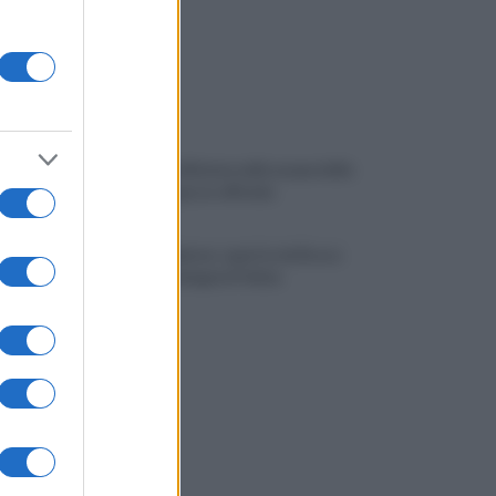
VIDEO | Collisione nelle acque della
Costiera, gozzo affonda
Giallo a Salerno: spari in via Rocco
Cocchia, indaga la Polizia