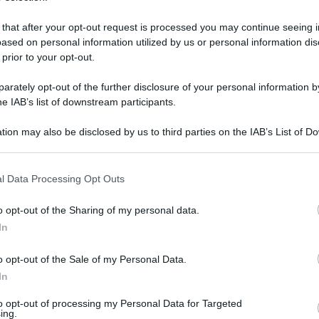
 that after your opt-out request is processed you may continue seeing i
ased on personal information utilized by us or personal information dis
 prior to your opt-out.
rately opt-out of the further disclosure of your personal information by
he IAB’s list of downstream participants.
tion may also be disclosed by us to third parties on the IAB’s List of 
 that may further disclose it to other third parties.
 that this website/app uses one or more Google services and may gath
l Data Processing Opt Outs
including but not limited to your visit or usage behaviour. You may click 
 to Google and its third-party tags to use your data for below specifi
 dicembre 2023 alle 09:31
o opt-out of the Sharing of my personal data.
ogle consent section.
In
i orari mattutini
della Linea 58 Urbano
o opt-out of the Sale of my Personal Data.
ta del Comune di Baronissi di anticipare di 10
In
ntate dagli studenti dell’Istituto Tecnico "M.
to opt-out of processing my Personal Data for Targeted
 viceversa.
ing.