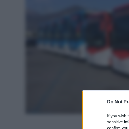
Do Not Pr
If you wish 
sensitive in
confirm your