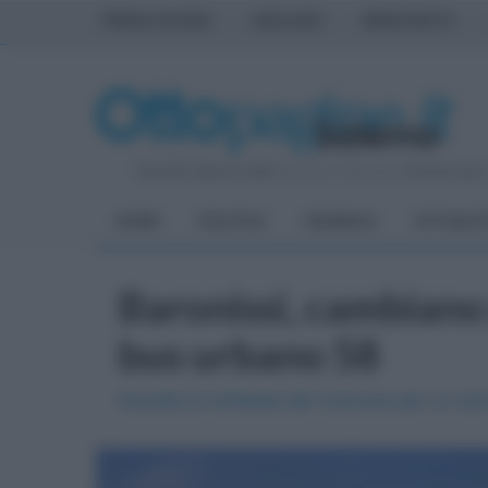
PRIMA PAGINA
AVELLINO
BENEVENTO
Venerdì 7 Agosto 2026
| Direttore Editoriale:
Antonio Sass
HOME
POLITICA
CRONACA
ATTUALIT
Baronissi, cambiano 
bus urbano 58
Accolta la richiesta del Comune per un serv