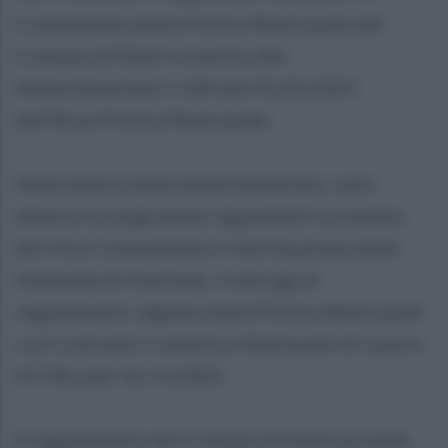
Comandante della Polizia Municipale del
Comune di Eboli in merito alla
Determinazione n.144 del 01.02.2025
dell'Area Polizia Municipale.
Dalla lettura della determinazione, sono
emerse incongruenze riguardanti la nomina
del Vice Comandante e l'attribuzione delle
indennità di funzione, in deroga al
regolamento vigente della Polizia Municipale
e al Contratto Collettivo Nazionale di Lavoro
(CCNL) del 16.11.2022.
Il regolamento del Comune di Eboli prevede