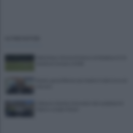
ULTIME NOTIZIE
Salernitana, vittoria di misura sul Sambiase (2-1):
decidono Lescano e Achik
Basket, grana Warner per Scafati: il club torna sul
mercato
L'aliquota di primo intervento dei carabinieri di
Salerno compie 10 anni