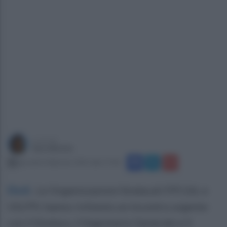
a cura di
Sara Botte
giovedì 6 febbraio 2025 alle 17:42
Eboli
.
Le Organizzazioni Sindacali FPCGIL e
UILFPL hanno richiesto un incontro urgente
con il Sindaco, il Segretario Generale e il