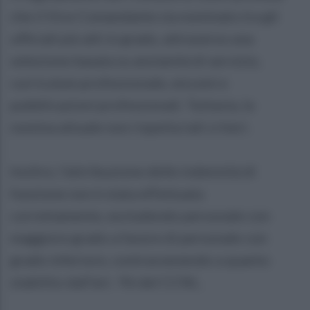
che il Vice Comandante sia nominato tra gli
ufficiali più alti in grado, attraverso una
selezione basata su anzianità di servizio,
curriculum professionale, encomi e
pubblicazioni professionali. Tuttavia, la
nomina attuale non rispetta tali criteri.
Inoltre, l'attribuzione delle indennità di
funzione non è stata effettuata
correttamente, escludendo personale con
maggiore grado a favore di personale con
grado inferiore, contravvenendo a quanto
stabilito dall'art. 96 del CCNL.