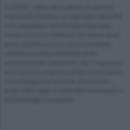
Le OO.SS. , posto che a seguito di una nota
indirizzata al Sindaco, al Segretario Generale
e al Comandante della Polizia Municipale
inviata lo scorso 3 febbraio non hanno avuto
alcun riscontro circa le criticità sollevate,
chiedono la revoca immediata della
determinazione e avvertono che, in mancanza
di un riscontro urgente o di una convocazione
della delegazione trattante, attiveranno i
propri uffici legali a tutela delle maestranze e
delle prerogative sindacali.