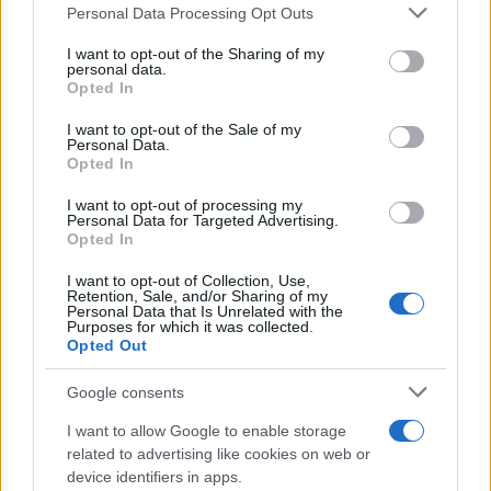
Personal Data Processing Opt Outs
This information may also be disclosed by us to third parties
on the IAB’s List of Downstream Participants that may further
I want to opt-out of the Sharing of my
disclose it to other third parties.
personal data.
Opted In
Please note that this website/app uses one or more Google
services and may gather and store information including but
I want to opt-out of the Sale of my
Personal Data.
not limited to your visit or usage behaviour. You may click to
Opted In
grant or deny consent to Google and its third-party tags to
use your data for below specified purposes in below Google
I want to opt-out of processing my
consent section.
Personal Data for Targeted Advertising.
Opted In
I want to opt-out of Collection, Use,
Retention, Sale, and/or Sharing of my
Personal Data that Is Unrelated with the
Purposes for which it was collected.
Opted Out
Google consents
I want to allow Google to enable storage
related to advertising like cookies on web or
device identifiers in apps.