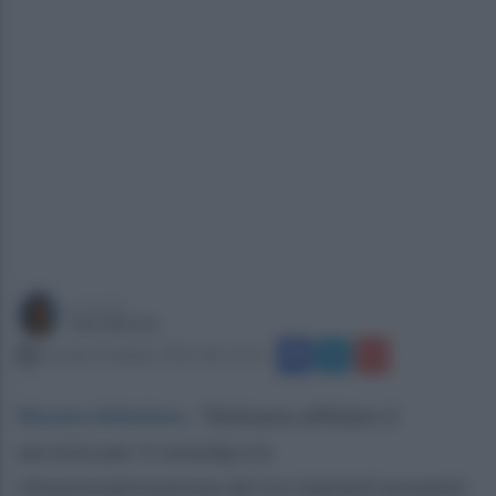
a cura di
Sara Botte
martedì 24 giugno 2025 alle 12:55
Nocera Inferiore
.
"Abbiamo affidato il
servizio per il restylig e la
rifunzionalizzazione dei tre impianti presenti