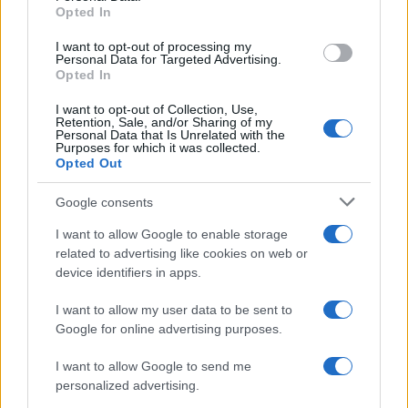
Opted In
grant or deny consent to Google and its third-party tags to
use your data for below specified purposes in below Google
I want to opt-out of processing my
consent section.
Personal Data for Targeted Advertising.
Opted In
I want to opt-out of Collection, Use,
Retention, Sale, and/or Sharing of my
Personal Data that Is Unrelated with the
Purposes for which it was collected.
Opted Out
Google consents
I want to allow Google to enable storage
related to advertising like cookies on web or
device identifiers in apps.
I want to allow my user data to be sent to
Google for online advertising purposes.
I want to allow Google to send me
personalized advertising.