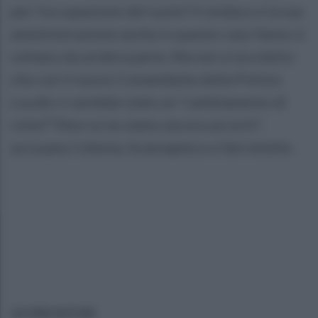
per l’occupazione del suolo? Il sindaco e la sua
amministrazione anche in questo caso fanno si
voltano da un’altra parte. Ma non si era detto
che con il nuovo Comandante della Polizia
Locale ci sarebbe stato un “cambiamento di
rotta”? Non ce ne siamo ancora accorti",
accusano Celenta, Scannapieco e Serretiello.
ULTIME NOTIZIE