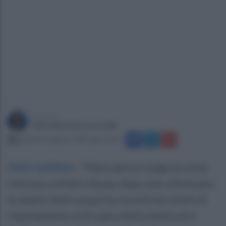
a cura di
Giovanbattista Lanzilli
giovedì 14 agosto 2025 alle 12:18
Vietri sul Mare
.
"Mare sporco lungo la costa
vietrese e difatti l’Arpac dopo aver effettuato
le analisi delle acque ha riscontrato livelli di
inquinamento al di sopra della media ed il