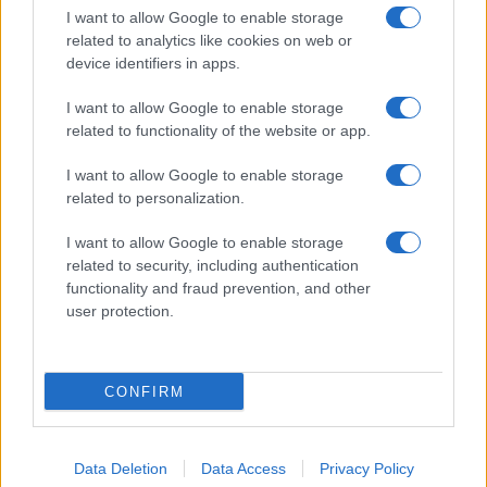
I want to allow Google to enable storage
related to analytics like cookies on web or
device identifiers in apps.
I want to allow Google to enable storage
related to functionality of the website or app.
I want to allow Google to enable storage
CHI SIAMO
CONTATTI
PUBBLICITÀ
LAVORA CON NOI
related to personalization.
PRIVACY / COOKIE POLICY
PREFERENZE PRIVACY
I want to allow Google to enable storage
OTTO CHANNEL
related to security, including authentication
functionality and fraud prevention, and other
user protection.
Registrazione del Tribunale di Avellino n. 331 del 23/11/1995
Iscritto al Registro degli Operatori di Comunicazione n. 37512
© Riproduzione Riservata – Ne è consentita esclusivamente una
CONFIRM
riproduzione parziale con citazione della fonte corretta
www.ottopagine.it
Data Deletion
Data Access
Privacy Policy