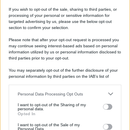
squadra va rinforzata"
If you wish to opt-out of the sale, sharing to third parties, or
processing of your personal or sensitive information for
Salernitana, il ritiro estivo si chiude con il tris al
targeted advertising by us, please use the below opt-out
Catanzaro Primavera (3-0)
section to confirm your selection.
Please note that after your opt-out request is processed you
may continue seeing interest-based ads based on personal
information utilized by us or personal information disclosed to
third parties prior to your opt-out.
You may separately opt-out of the further disclosure of your
personal information by third parties on the IAB’s list of
downstream participants.
Personal Data Processing Opt Outs
This information may also be disclosed by us to third parties
on the IAB’s List of Downstream Participants that may further
I want to opt-out of the Sharing of my
disclose it to other third parties.
personal data.
Opted In
Please note that this website/app uses one or more Google
services and may gather and store information including but
I want to opt-out of the Sale of my
Personal Data.
not limited to your visit or usage behaviour. You may click to