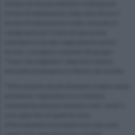
Sindaco ha dovuto emettere ordinanza di
divieto di balneazione. Dopo solo 24 ore il
divieto di balneazione è stato revocato (ci
rallegriamo) ed il tratto di mare prima
interdetto è tornato magicamente pulito",
dicono i consiglieri comunali del gruppo
"Vietri che Vogliamo", Maurizio Celenta,
Antonella Scannapieco e Alessio Serretiello.
"Naturalmente alcune domande sorgono quasi
spontanee. I depuratori e la condotta
sottomarina che pure esistono e per i quali si
sono spesi fior di quattrini sono
effettivamente funzionanti (non solo sulle
carte) ? Chi controlla il loro corretto