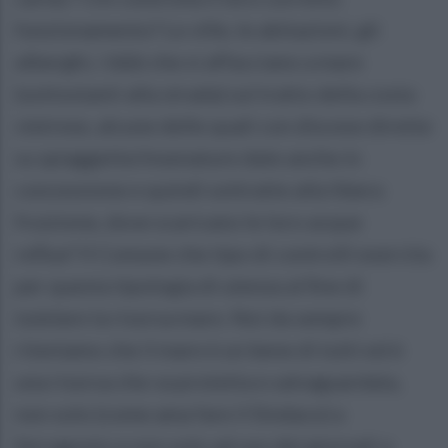
funzionamento? Le ville, le abitazioni, gli
alberghi, i b&b che si affacciano a mare
(sottostanti alla strada) sul tratto della costa
vietrese, alcune delle quali con discese dirette
su spiaggette/insenature date anche in
concessione e quindi sottratte alla libera
fruizione, dove scaricano le loro acque
reflue? Il Comune che tipo di controlli esercita
per questa tipologia di utenza al fine di
tutelare la risorsa mare. Noi da sempre
riteniamo che il mare è un bene di tutti ed è
una risorsa che va protetta e salvaguardata,
non solo (come ama fare il Sindaco) a
ferragosto e non solo ad uso dei giornali o