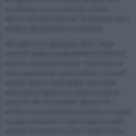
social media, ma con controlli costanti,
efficaci ed azioni concrete", le domande che si
pongono gli esponenti di minoranza.
Alle quali se ne aggiungono altre: "Quali
controlli vengono programmati ed effettuati
da parte della polizia locale? Assistiamo ad
un’occupazione del suolo pubblico con tavoli,
tavolini, sedie e cianfrusaglie varie ormai
senza alcuna regola ed in assenza totale di
controlli. Ma chi dovrebbe vigilare? Chi
verifica la corrispondenza tra quanto occupato
e quanto dichiarato in sede di apertura delle
attività ? Il Comune riscuote i relativi tributi