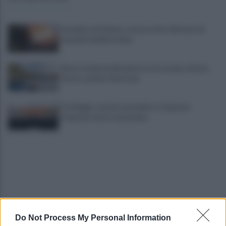
Incendio nel Cilento, a fuoco oltre 20 ettari di
macchia mediterranea
Barca rischia di affondare tra le secche a Punta
Licosa, salvate 9 persone
Fa il bagno, avverte un malore a Capaccio
Paestum: muore una donna
Do Not Process My Personal Information
Salernitana, Cosmi senza giri di parole: "Questa