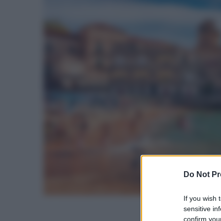
Do Not Pr
If you wish 
sensitive in
confirm your