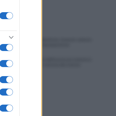
Choc nel Salernitano: rinvenuto cadavere
in stato di decomposizione
Allontanato dall'Esercito per molestie ai
viaggiatori: tensione alla stazione