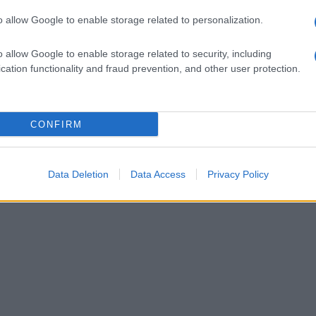
ondivisione, affidandoci al linguaggio
o allow Google to enable storage related to personalization.
un messaggio di pace e speranza". L'evento, ad
i dal mare, trasformando la Marina Piccola in
o allow Google to enable storage related to security, including
cation functionality and fraud prevention, and other user protection.
CONFIRM
Data Deletion
Data Access
Privacy Policy