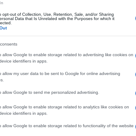
A Marina", la rassegna musicale promossa dal
In
o al tema della pace. Ad illuminare la notte
o opt-out of Collection, Use, Retention, Sale, and/or Sharing
ersonal Data that Is Unrelated with the Purposes for which it
Danilo Rea, venerdì 19 alle ore 21.30 con il
lected.
Out
 attraversa le canzoni italiane, le arie
jazz, da De André a Puccini, dai Beatles a Pino
consents
o allow Google to enable storage related to advertising like cookies on
evice identifiers in apps.
o allow my user data to be sent to Google for online advertising
on l'esibizione al tramonto del quintetto di
s.
ustico Luciano Tarullo. A chiudere la maratona
to allow Google to send me personalized advertising.
arà il concerto all'alba dell'arpista Gianluca
o allow Google to enable storage related to analytics like cookies on
danza e body painting, per un'esperienza
evice identifiers in apps.
periodo segnato da tensioni e conflitti a
o allow Google to enable storage related to functionality of the website
tellabate, Marco Rizzo
- sentiamo il bisogno