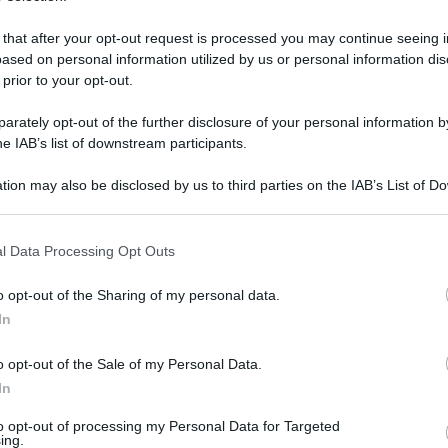
 that after your opt-out request is processed you may continue seeing i
ased on personal information utilized by us or personal information dis
 prior to your opt-out.
rately opt-out of the further disclosure of your personal information by
he IAB’s list of downstream participants.
tion may also be disclosed by us to third parties on the IAB’s List of 
 that may further disclose it to other third parties.
 that this website/app uses one or more Google services and may gath
l Data Processing Opt Outs
including but not limited to your visit or usage behaviour. You may click 
 to Google and its third-party tags to use your data for below specifi
8 settembre 2025 alle 16:35
o opt-out of the Sharing of my personal data.
ogle consent section.
In
op, dal tramonto all'alba, per lanciare un
o opt-out of the Sale of my Personal Data.
In
di
Salerno
, in occasione dell'equinozio
to opt-out of processing my Personal Data for Targeted
ing.