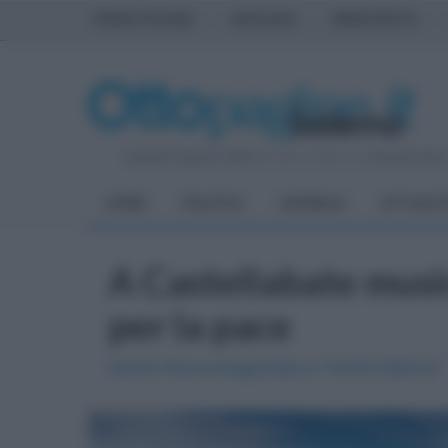
PRIMA PAGINA
AVELLINO
BENEVENTO
Venerdì 7 Agosto 2026
| Direttore Editoriale:
Antonio Sass
HOME
POLITICA
CRONACA
ATTUALIT
A Castellabate music
per la pace
Danilo Rea protagonista a "Ond'A Marina"