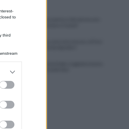
ULTIME NOTIZIE
nterest-
closed to
Salernitana, Lunetta si sfila dal mercato:
"Felice di restare a Catania"
 third
Salernitana, ruota tutto intorno a D'Ursi:
tentativo di due big della C
Downstream
Cavese, la Juve Stabia si aggiudica il primo
er and store
Memorial Catello Mari
to grant or
ed purposes