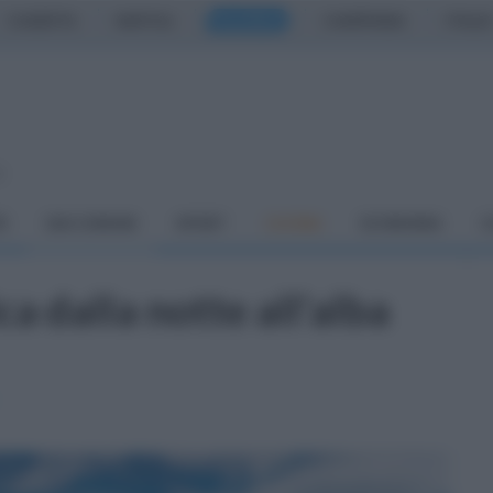
CASERTA
NAPOLI
SALERNO
CAMPANIA
ITALIA
o
À
DAI COMUNI
SPORT
CUCINA
ECONOMIA
C
a dalla notte all'alba